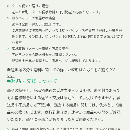
クール便でお届けの場合
送料とは別にクール便手数料330円(税込)が必要となります。
ゆうパケットでお届けの場合
送料は全国一律300円(税込)です。
ご注文数やご注文内容によってはゆうパケットでのお届けが難しい場合が
あります。その際は、ゆうパケット2便または宅配便に変更する場合がござ
います。
産地直送（メーカー直送）商品の場合
下記リンクから配送料金をご確認ください。
配送料金が異なる商品は、商品ページに記載しております。
発送地域区分や送料に関しての詳しい説明はこちらをご覧くださ
い。
返品・交換について
商品の特性上、商品発送後のご注文キャンセルや、未開封であって
もお客様都合による返品・交換は原則としてお受けできません。誤
送品や不良品など下記3点に該当する商品に関しては、例外として商
品の交換に応じます。商品到着後は、速やかに商品の状態をご確認
いただき、商品に不都合がありましたらご連絡ください。
商品に破損(原形を留めないほどに潰れていたり、溶解している状態)が生