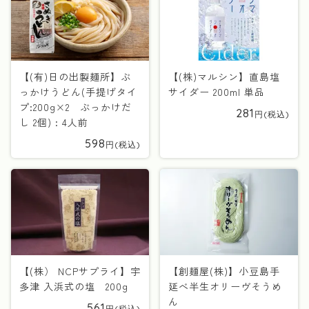
【(有)日の出製麺所】ぶ
【(株)マルシン】直島塩
っかけうどん(手提げタイ
サイダー 200ml 単品
プ:200g×2 ぶっかけだ
281
し 2個) : 4人前
598
【(株） NCPサプライ】宇
【創麺屋(株)】小豆島手
多津 入浜式の塩 200g
延べ半生オリーヴそうめ
ん
561