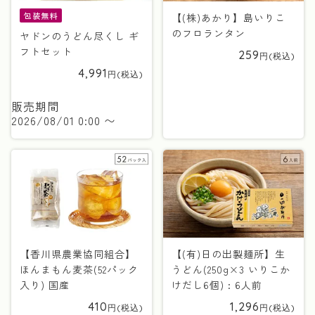
包装無料
【(株)あかり】島いりこ
のフロランタン
ヤドンのうどん尽くし ギ
フトセット
259
4,991
販売期間
2026/08/01 0:00
〜
【香川県農業協同組合】
【(有)日の出製麺所】生
ほんまもん麦茶(52パック
うどん(250g×3 いりこか
入り) 国産
けだし6個) : 6人前
410
1,296