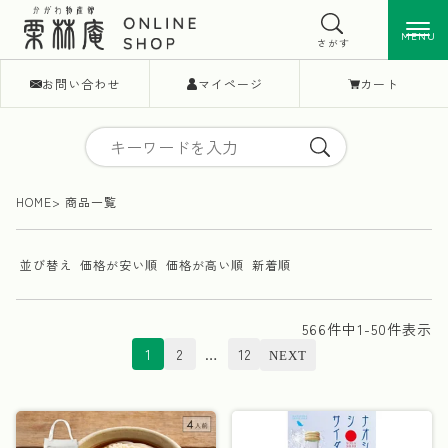
MENU
MENU
さがす
お問い合わせ
マイページ
カート
HOME
商品一覧
並び替え
価格が安い順
価格が高い順
新着順
566
件中
1
-
50
件表示
1
2
…
12