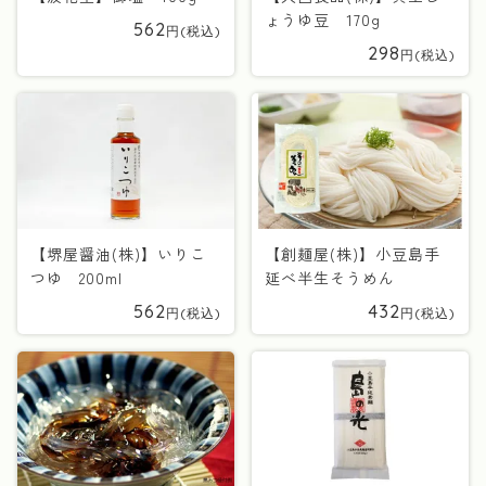
ょうゆ豆 170g
562
298
【堺屋醤油(株)】いりこ
【創麺屋(株)】小豆島手
つゆ 200ml
延べ半生そうめん
562
432