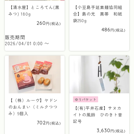
【清水屋】ところてん(黒
【小豆島手延素麺協同組
みつ) 180g
合】島の光 黒帯 和紙
袋250g
260
486
販売期間
2026/04/01 0:00
〜
ゆうパケット
【（株）ルーヴ】ヤドン
のおんまい（ミルクつつ
【(有)平井石産】サヌカ
み）5個入
イトの風鈴 ひのきト音
記号
702
3,630