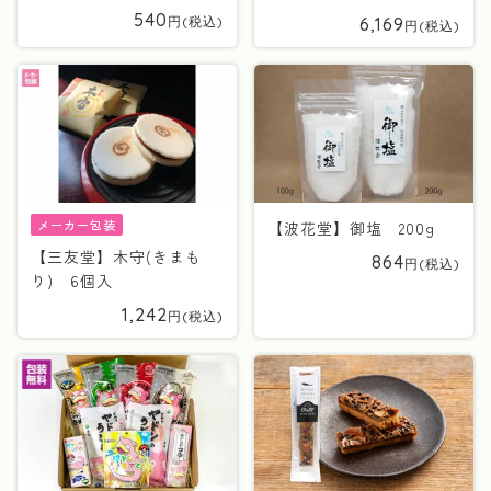
540
6,169
メーカー包装
【波花堂】御塩 200g
【三友堂】木守(きまも
864
り) 6個入
1,242