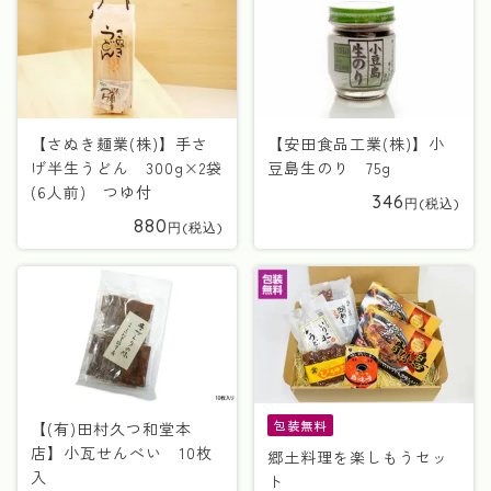
【さぬき麺業(株)】手さ
【安田食品工業(株)】小
げ半生うどん 300g×2袋
豆島生のり 75g
(6人前) つゆ付
346
880
包装無料
【(有)田村久つ和堂本
店】小瓦せんべい 10枚
郷土料理を楽しもうセッ
入
ト