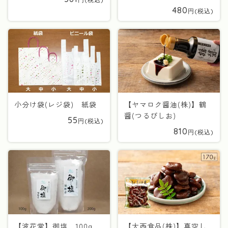
480
小分け袋(レジ袋) 紙袋
【ヤマロク醤油(株)】鶴
醤(つるびしお)
55
810
【波花堂】御塩 100g
【大西食品(株)】真空し