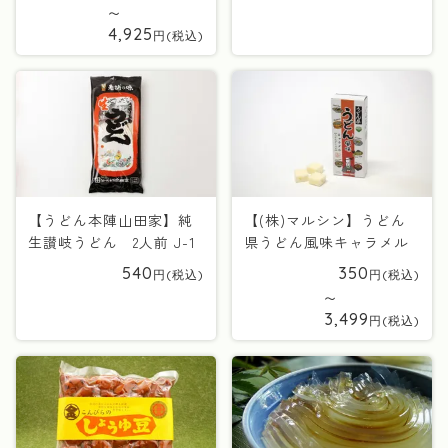
〜
4,925
【うどん本陣山田家】純
【(株)マルシン】うどん
生讃岐うどん 2人前 J-1
県うどん風味キャラメル
540
350
〜
3,499