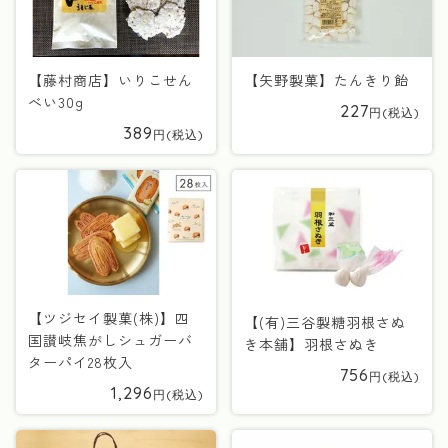
【藤村商店】いりこせん
【矢野製菓】たんきり飴
べい30g
227
389
【ツジセイ製菓(株)】四
【(有)三谷製糖羽根さぬ
国讃岐焦がしシュガーバ
き本舗】羽根さぬき
ターパイ28枚入
756
1,296