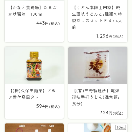
【かなえ養鶏場】たまご
【うどん本陣山田家】純
かけ醤油 100ml
生讃岐うどんと2種類の特
製だしのセット F-4 : 4人
443
前
1,296
【(株)久保田麺業】さぬ
【(有)三野製麺所】乾燥
き骨付鳥風タレ
讃岐手打うどん(通常麺2
食分)
594
324