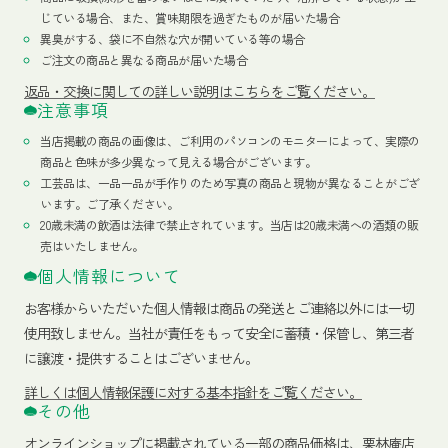
じている場合、また、賞味期限を過ぎたものが届いた場合
異臭がする、袋に不自然な穴が開いている等の場合
ご注文の商品と異なる商品が届いた場合
返品・交換に関しての詳しい説明はこちらをご覧ください。
注意事項
当店掲載の商品の画像は、ご利用のパソコンのモニターによって、実際の
商品と色味が多少異なって見える場合がございます。
工芸品は、一品一品が手作りのため写真の商品と現物が異なることがござ
います。ご了承ください。
20歳未満の飲酒は法律で禁止されています。当店は20歳未満への酒類の販
売はいたしません。
個人情報について
お客様からいただいた個人情報は商品の発送とご連絡以外には一切
使用致しません。当社が責任をもって安全に蓄積・保管し、第三者
に譲渡・提供することはございません。
詳しくは個人情報保護に対する基本指針をご覧ください。
その他
オンラインショップに掲載されている一部の商品価格は、栗林庵店