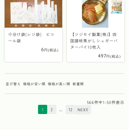
小分け袋(レジ袋) ビニ
【ツジセイ製菓(株)】四
ール袋
国讃岐焦がしシュガーバ
ターパイ10枚入
6
497
並び替え
価格が安い順
価格が高い順
新着順
566
件中
1
-
50
件表示
1
2
…
12