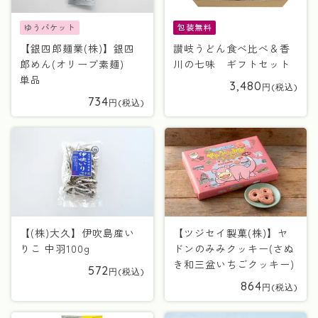
ゆうパケット
包装無料
【銀四郎麺業(株)】銀四
讃岐うどん食べ比べ＆香
郎めん(オリーブ素麺)
川の七味 ギフトセット
単品
3,480
734
【(株)大久】伊吹島産い
【ツジセイ製菓(株)】ヤ
りこ 中羽100g
ドンのみみクッキー(さぬ
き和三盆いちごクッキー)
572
864