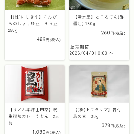
【(株)にしきや】こんぴ
【清水屋】ところてん(酢
らのしょうゆ豆 そら豆
醤油) 180g
250g
260
489
販売期間
2026/04/01 0:00
〜
【うどん本陣山田家】純
【(株)トフラップ】骨付
生讃岐カレーうどん 2人
鳥の素 30g
前
378
1,080