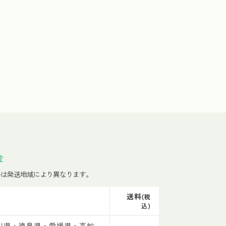
金
料は発送地域により異なります。
送料
(税
込)
川県・徳島県・愛媛県・高知