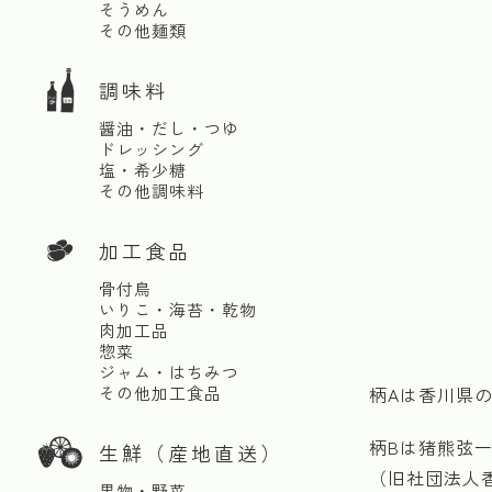
そうめん
その他麺類
調味料
醤油・だし・つゆ
ドレッシング
塩・希少糖
その他調味料
加工食品
骨付鳥
いりこ・海苔・乾物
肉加工品
惣菜
ジャム・はちみつ
その他加工食品
柄Aは香川県
柄Bは猪熊弦
生鮮（産地直送）
（旧社団法人
果物・野菜