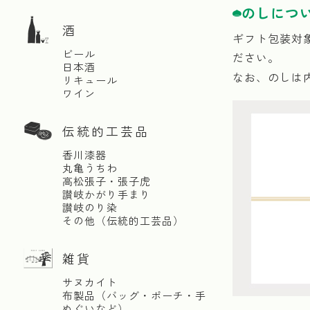
のしにつ
酒
ギフト包装対
ビール
ださい。
日本酒
なお、のしは
リキュール
ワイン
伝統的工芸品
香川漆器
丸亀うちわ
高松張子・張子虎
讃岐かがり手まり
讃岐のり染
その他（伝統的工芸品）
雑貨
サヌカイト
布製品（バッグ・ポーチ・手
ぬぐいなど）