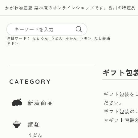
かがわ物産館 栗林庵のオンラインショップです。香川の特産品
注目ワード：
せとろん
うどん
みかん
レモン
だし醤油
ヤドン
ギフト包
CATEGORY
ギフト包装を
新着商品
ださい。
ギフト包装の
＊ギフト包装
麺類
うどん