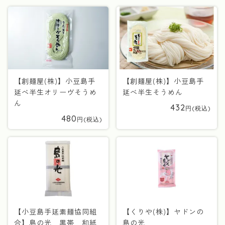
【創麺屋(株)】小豆島手
【創麺屋(株)】小豆島手
延べ半生オリーヴそうめ
延べ半生そうめん
ん
432
480
【小豆島手延素麺協同組
【くりや(株)】ヤドンの
合】島の光 黒帯 和紙
島の光