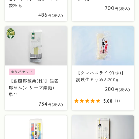
袋250g
700
486
ゆうパケット
【クレハスライヴ(株)】
讃岐生そうめん200g
【銀四郎麺業(株)】銀四
郎めん(オリーブ素麺)
280
単品
5.00
（
1
）
734