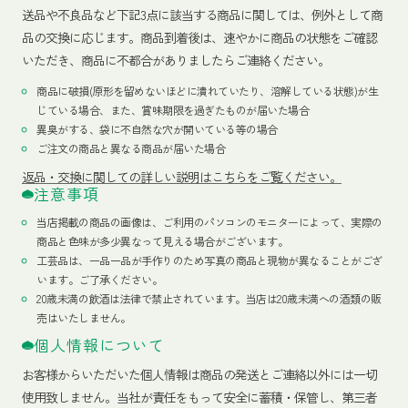
送品や不良品など下記3点に該当する商品に関しては、例外として商
品の交換に応じます。商品到着後は、速やかに商品の状態をご確認
いただき、商品に不都合がありましたらご連絡ください。
商品に破損(原形を留めないほどに潰れていたり、溶解している状態)が生
じている場合、また、賞味期限を過ぎたものが届いた場合
異臭がする、袋に不自然な穴が開いている等の場合
ご注文の商品と異なる商品が届いた場合
返品・交換に関しての詳しい説明はこちらをご覧ください。
注意事項
当店掲載の商品の画像は、ご利用のパソコンのモニターによって、実際の
商品と色味が多少異なって見える場合がございます。
工芸品は、一品一品が手作りのため写真の商品と現物が異なることがござ
います。ご了承ください。
20歳未満の飲酒は法律で禁止されています。当店は20歳未満への酒類の販
売はいたしません。
個人情報について
お客様からいただいた個人情報は商品の発送とご連絡以外には一切
使用致しません。当社が責任をもって安全に蓄積・保管し、第三者