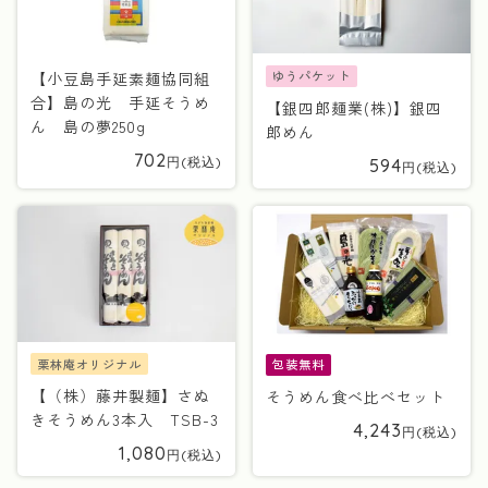
ゆうパケット
【小豆島手延素麺協同組
合】島の光 手延そうめ
【銀四郎麺業(株)】銀四
ん 島の夢250g
郎めん
702
594
栗林庵オリジナル
包装無料
【（株）藤井製麺】さぬ
そうめん食べ比べセット
きそうめん3本入 TSB-3
4,243
1,080