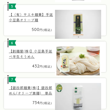
5
【（有）サエキ麺業】手延
小豆島オリーブ麺
500
6
【創麺屋(株)】小豆島手延
べ半生そうめん
432
7
【銀四郎麺業(株)】銀四郎
めん(オリーブ素麺) 単品
734