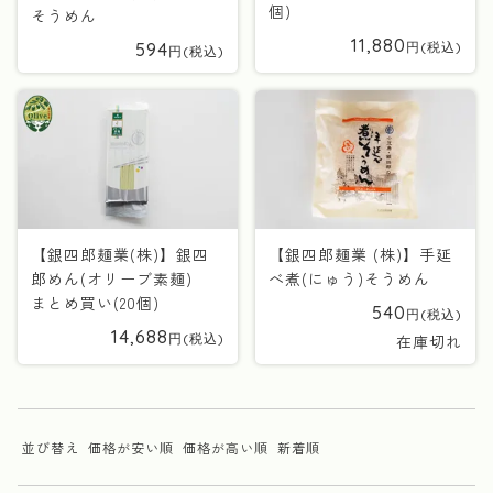
個)
そうめん
11,880
594
【銀四郎麺業(株)】銀四
【銀四郎麺業 (株)】手延
郎めん(オリーブ素麺)
べ煮(にゅう)そうめん
まとめ買い(20個)
540
14,688
在庫切れ
並び替え
価格が安い順
価格が高い順
新着順