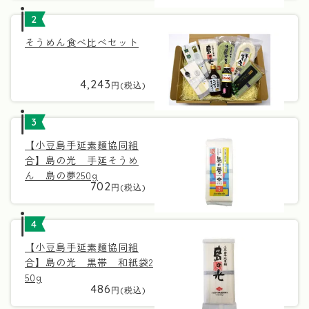
2
そうめん食べ比べセット
4,243
3
【小豆島手延素麺協同組
合】島の光 手延そうめ
ん 島の夢250g
702
4
【小豆島手延素麺協同組
合】島の光 黒帯 和紙袋2
50g
486