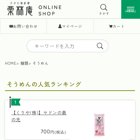
MENU
MENU
さがす
お問い合わせ
マイページ
カート
HOME
麺類
そうめん
そうめんの人気ランキング
1
【くりや(株)】ヤドンの島
の光
700