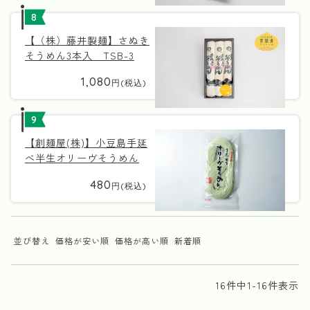
8
【（株）藤井製麺】さぬき
そうめん3本入 TSB-3
1,080
9
【創麺屋(株)】小豆島手延
べ半生オリーヴそうめん
480
並び替え
価格が安い順
価格が高い順
新着順
16
件中
1
-
16
件表示