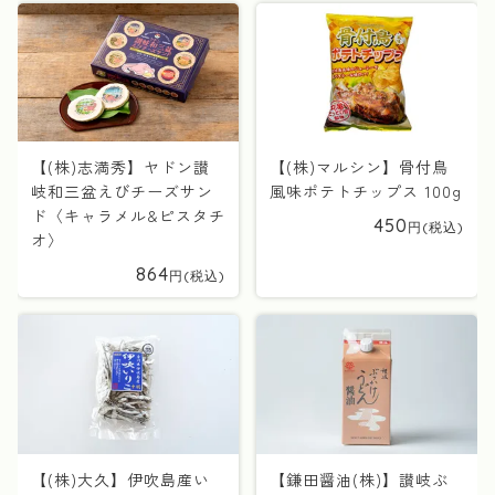
【(株)志満秀】ヤドン讃
【(株)マルシン】骨付鳥
岐和三盆えびチーズサン
風味ポテトチップス 100g
ド〈キャラメル&ピスタチ
450
オ〉
864
【(株)大久】伊吹島産い
【鎌田醤油(株)】讃岐ぶ