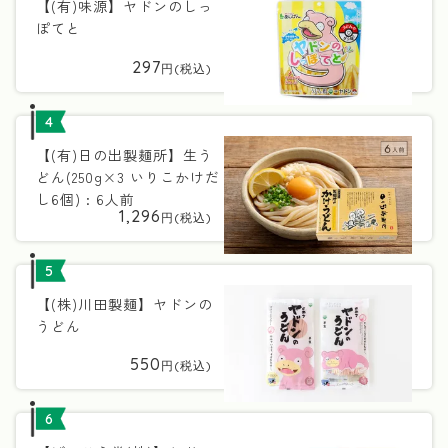
【(有)味源】ヤドンのしっ
ぽてと
297
4
【(有)日の出製麺所】生う
どん(250g×3 いりこかけだ
し6個) : 6人前
1,296
5
【(株)川田製麺】ヤドンの
うどん
550
6