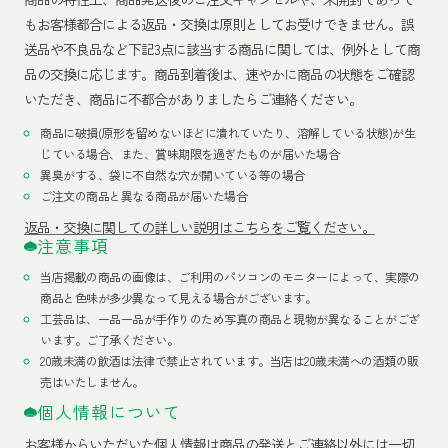
もお客様都合による返品・交換は原則としてお受けできません。誤
送品や不良品など下記3点に該当する商品に関しては、例外として商
品の交換に応じます。商品到着後は、速やかに商品の状態をご確認
いただき、商品に不都合がありましたらご連絡ください。
商品に破損(原形を留めないほどに潰れていたり、溶解している状態)が生
じている場合、また、賞味期限を過ぎたものが届いた場合
異臭がする、袋に不自然な穴が開いている等の場合
ご注文の商品と異なる商品が届いた場合
返品・交換に関しての詳しい説明はこちらをご覧ください。
注意事項
当店掲載の商品の画像は、ご利用のパソコンのモニターによって、実際の
商品と色味が多少異なって見える場合がございます。
工芸品は、一品一品が手作りのため写真の商品と現物が異なることがござ
います。ご了承ください。
20歳未満の飲酒は法律で禁止されています。当店は20歳未満への酒類の販
売はいたしません。
個人情報について
お客様からいただいた個人情報は商品の発送とご連絡以外には一切