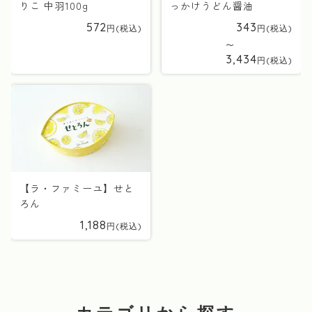
りこ 中羽100g
っかけうどん醤油
572
343
〜
3,434
【ラ・ファミーユ】せと
ろん
1,188