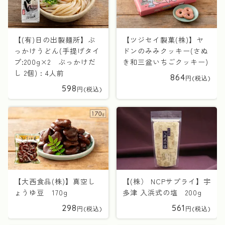
【(有)日の出製麺所】ぶ
【ツジセイ製菓(株)】ヤ
っかけうどん(手提げタイ
ドンのみみクッキー(さぬ
プ:200g×2 ぶっかけだ
き和三盆いちごクッキー)
し 2個) : 4人前
864
598
【大西食品(株)】真空し
【(株） NCPサプライ】宇
ょうゆ豆 170g
多津 入浜式の塩 200g
298
561