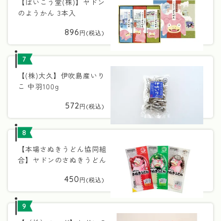
【ばいこう堂(株)】ヤドン
のようかん 3本入
896
7
【(株)大久】伊吹島産いり
こ 中羽100g
572
8
【本場さぬきうどん協同組
合】ヤドンのさぬきうどん
450
9