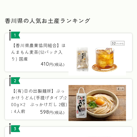
香川県の人気お土産ランキング
1
【香川県農業協同組合】ほ
んまもん麦茶(52パック入
り) 国産
410
2
【(有)日の出製麺所】ぶっ
かけうどん(手提げタイプ:2
00g×2 ぶっかけだし 2個)
: 4人前
598
3