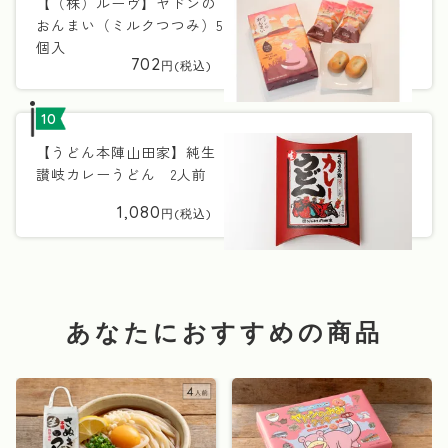
【（株）ルーヴ】ヤドンの
おんまい（ミルクつつみ）5
個入
702
10
【うどん本陣山田家】純生
讃岐カレーうどん 2人前
1,080
あなたにおすすめの商品