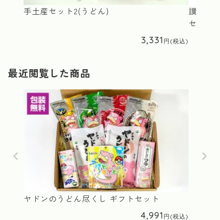
手土産セット2(うどん)
讃岐う
セット
3,331
最近閲覧した商品
ヤドンのうどん尽くし ギフトセット
4,991