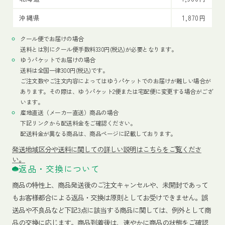
沖縄県
1,870円
クール便でお届けの場合
送料とは別にクール便手数料330円(税込)が必要となります。
ゆうパケットでお届けの場合
送料は全国一律300円(税込)です。
ご注文数やご注文内容によってはゆうパケットでのお届けが難しい場合が
あります。その際は、ゆうパケット2便または宅配便に変更する場合がござ
います。
産地直送（メーカー直送）商品の場合
下記リンクから配送料金をご確認ください。
配送料金が異なる商品は、商品ページに記載しております。
発送地域区分や送料に関しての詳しい説明はこちらをご覧くださ
い。
返品・交換について
商品の特性上、商品発送後のご注文キャンセルや、未開封であって
もお客様都合による返品・交換は原則としてお受けできません。誤
送品や不良品など下記3点に該当する商品に関しては、例外として商
品の交換に応じます。商品到着後は、速やかに商品の状態をご確認