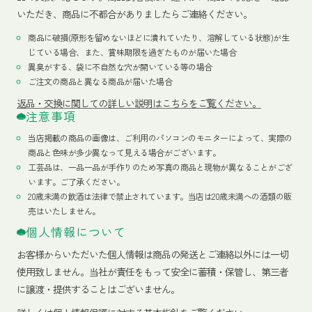
いただき、商品に不都合がありましたらご連絡ください。
商品に破損(原形を留めないほどに潰れていたり、溶解している状態)が生
じている場合、また、賞味期限を過ぎたものが届いた場合
異臭がする、袋に不自然な穴が開いている等の場合
ご注文の商品と異なる商品が届いた場合
返品・交換に関しての詳しい説明はこちらをご覧ください。
注意事項
当店掲載の商品の画像は、ご利用のパソコンのモニターによって、実際の
商品と色味が多少異なって見える場合がございます。
工芸品は、一品一品が手作りのため写真の商品と現物が異なることがござ
います。ご了承ください。
20歳未満の飲酒は法律で禁止されています。当店は20歳未満への酒類の販
売はいたしません。
個人情報について
お客様からいただいた個人情報は商品の発送とご連絡以外には一切
使用致しません。当社が責任をもって安全に蓄積・保管し、第三者
に譲渡・提供することはございません。