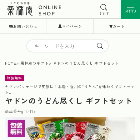
MENU
MENU
さがす
お問い合わせ
マイページ
カート
HOME
栗林庵のギフト
ヤドンのうどん尽くし ギフトセット
包装無料
ヤドンパッケージで笑顔に！本場・香川の“うどん”を味わうギフトセッ
ト。
ヤドンのうどん尽くし ギフトセット
商品番号
gift-115