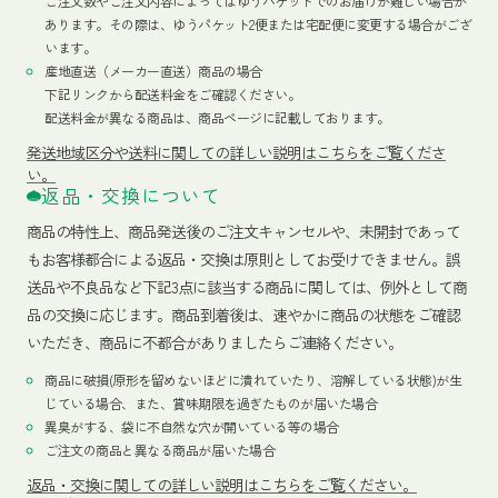
ご注文数やご注文内容によってはゆうパケットでのお届けが難しい場合が
あります。その際は、ゆうパケット2便または宅配便に変更する場合がござ
います。
産地直送（メーカー直送）商品の場合
下記リンクから配送料金をご確認ください。
配送料金が異なる商品は、商品ページに記載しております。
発送地域区分や送料に関しての詳しい説明はこちらをご覧くださ
い。
返品・交換について
商品の特性上、商品発送後のご注文キャンセルや、未開封であって
もお客様都合による返品・交換は原則としてお受けできません。誤
送品や不良品など下記3点に該当する商品に関しては、例外として商
品の交換に応じます。商品到着後は、速やかに商品の状態をご確認
いただき、商品に不都合がありましたらご連絡ください。
商品に破損(原形を留めないほどに潰れていたり、溶解している状態)が生
じている場合、また、賞味期限を過ぎたものが届いた場合
異臭がする、袋に不自然な穴が開いている等の場合
ご注文の商品と異なる商品が届いた場合
返品・交換に関しての詳しい説明はこちらをご覧ください。