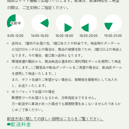
商品はヤマト運輸でお届けいたします。
配達日、配達時間をご希望
の際は、ご注文時にご指定ください。
送料は、1箇所のお届け先、1個口あたりの料金です。発送時のダンボール
が3辺100センチ以上の場合は、商品の破損を防ぐため、2個口以上の発送と
なります。その場合、個口数×送料となります。
環境保護の観点から、商品発送は基本的に再利用段ボールを使用して発送
いたします。(ご贈答品や新品ダンボールをご希望の場合は、新品段ボール
を使用して発送いたします。)
また、ギフト包装のご希望がない場合は、新聞紙を緩衝材としてお入れ
し、お送りいたします。
ゆうパケットでお届けの場合
郵便受けへのお届けとなるため、日時指定はできません。
万一配送中に事故があった場合でも損害賠償をおこないませんのであらか
じめご了承ください。
配送方法
に関しての詳しい説明はこちらをご覧ください。
配送料金