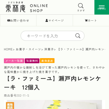
MENU
MENU
さがす
お問い合わせ
マイページ
カート
HOME
お菓子・スイーツ
洋菓子
【ラ・ファミーユ】瀬戸内レモンケー
産地直送
メーカー包装
包装無料
瀬戸内の暖かな陽射しを浴びて育った瀬戸内レモンを使って、さわやか
な風味豊かに焼き上げた焼き菓子です。
【ラ・ファミーユ】瀬戸内レモンケ
ーキ 12個入
商品番号
202-11-S