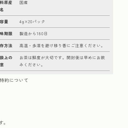
料原産
国産
名
容量
4g×20パック
味期限
製造から180日
存方法
高温・多湿を避け移り香にご注意ください。
扱上の
お茶は鮮度が大切です。開封後は早めにお飲
意
みください。
特約について
す。