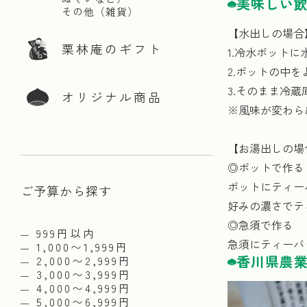
美味しい
その他（雑貨）
【水出しの場合
栗林庵のギフト
1.冷水ポット
2.ポットの中
3.そのまま冷
オリジナル商品
※風味が変わら
【お湯出しの場
◎ポットで作る
ポットにティー
ご予算から探す
好みの濃さでテ
◎急須で作る
999円以内
急須にティーバ
1,000〜1,999円
香川県農
2,000〜2,999円
3,000〜3,999円
4,000〜4,999円
5,000〜6,999円