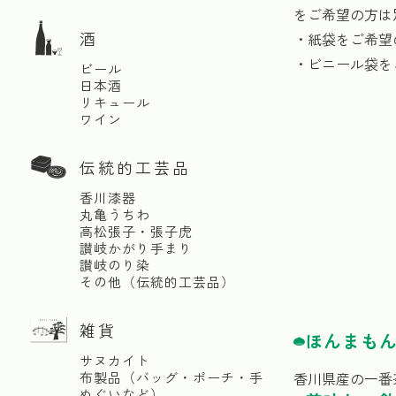
をご希望の方は
酒
・紙袋をご希望
・ビニール袋を
ビール
日本酒
リキュール
ワイン
伝統的工芸品
香川漆器
丸亀うちわ
高松張子・張子虎
讃岐かがり手まり
讃岐のり染
その他（伝統的工芸品）
雑貨
ほんまもん
サヌカイト
布製品（バッグ・ポーチ・手
香川県産の一番
ぬぐいなど）