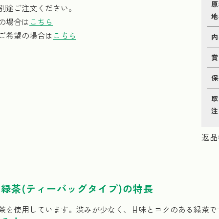
原
別途ご注文ください。
地
の場合は
こちら
ご希望の場合は
こちら
内
賞
保
取
注
返品
緑茶(ティーバッグタイプ)の特長
茶を使用しています。渋みが少なく、甘味とコクのある緑茶で