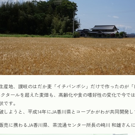
生産地、讃岐のはだか麦「イチバンボシ」だけで作ったのが「
ヘクタールを超えた麦畑も、高齢化や食の嗜好性の変化で今では約
状です。
破しようと、平成14年にJA香川県とコープかがわが共同開発
販売に携わるJA香川県、茶流通センター所長の﨑川 和雄さん