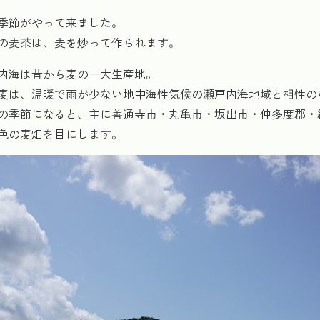
季節がやって来ました。
の麦茶は、麦を炒って作られます。
内海は昔から麦の一大生産地。
麦は、温暖で雨が少ない地中海性気候の瀬戸内海地域と相性の
の季節になると、主に善通寺市・丸亀市・坂出市・仲多度郡・
色の麦畑を目にします。