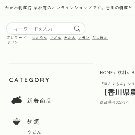
かがわ物産館 栗林庵のオンラインショップです。香川の特産品
注目ワード：
せとろん
うどん
みかん
レモン
だし醤油
ヤドン
HOME
飲料
CATEGORY
「ほんまもん」シ
【香川県
新着商品
商品番号
022-9-1
麺類
うどん