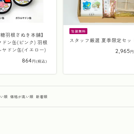
包装無料
製糖羽根さぬき本舗】
スタッフ厳選 夏季限定セッ
ドン缶(ピンク) 羽根
ヤドン缶(イエロー)
2,965
864
い順
価格が高い順
新着順