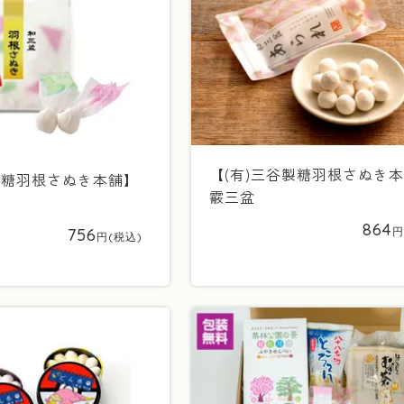
【(有)三谷製糖羽根さぬき
製糖羽根さぬき本舗】
霰三盆
864
756