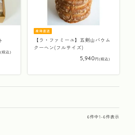
産地直送
【ラ・ファミーユ】五剣山バウム
ト
クーヘン(フルサイズ)
5,940
6
件中
1
-
6
件表示