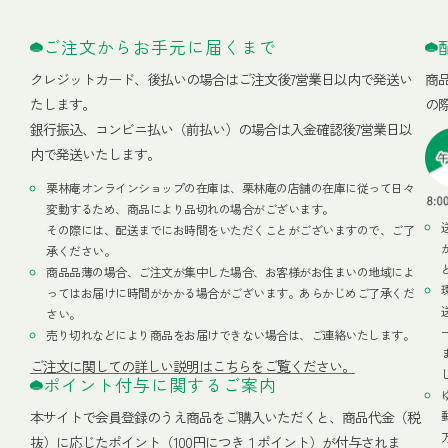
ご注文からお手元に届くまで
クレジットカード、
後払いの場合はご注文後7営業日以内で発送い
商
たします。
の
銀行振込、コンビニ払い（前払い）の場合は入金確認後7営業日以
内で発送いたします。
栗林庵オンラインショップの在庫は、栗林庵の店舗の在庫に従って日々
変動するため、商品により品切れの場合がございます。
その際には、配送までにお時間をいただくことがございますので、ご了
承ください。
商品品薄の場合、ご注文が集中した場合、お客様がお住まいの地域によ
ってはお届けに時間がかかる場合がございます。あらかじめご了承くだ
さい。
売り切れなどにより商品をお届けできない場合は、ご連絡いたします。
ご注文に関しての詳しい説明はこちらをご覧ください。
ポイント付与に関するご案内
本サイトで会員登録のうえ商品をご購入いただくと、商品代金（税
抜）に応じたポイント（100円につき１ポイント）が付与されま