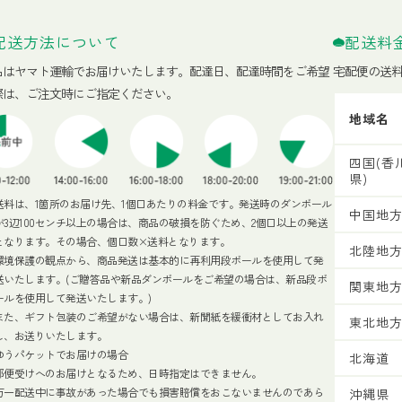
配送方法について
配送料
品はヤマト運輸でお届けいたします。
配達日、配達時間をご希望
宅配便の送
際は、ご注文時にご指定ください。
地域名
四国(香
県)
送料は、1箇所のお届け先、1個口あたりの料金です。発送時のダンボール
中国地
が3辺100センチ以上の場合は、商品の破損を防ぐため、2個口以上の発送
となります。その場合、個口数×送料となります。
北陸地
環境保護の観点から、商品発送は基本的に再利用段ボールを使用して発
送いたします。(ご贈答品や新品ダンボールをご希望の場合は、新品段ボ
関東地
ールを使用して発送いたします。)
また、ギフト包装のご希望がない場合は、新聞紙を緩衝材としてお入れ
東北地
し、お送りいたします。
ゆうパケットでお届けの場合
北海道
郵便受けへのお届けとなるため、日時指定はできません。
万一配送中に事故があった場合でも損害賠償をおこないませんのであら
沖縄県