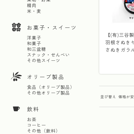
精肉
米・麦
お菓子・スイーツ
【(有)三谷
洋菓子
羽根さぬきヤ
和菓子
和三盆糖
さぬきガラル
スナック・せんべい
その他スイーツ
オリーブ製品
食品（オリーブ製品）
その他オリーブ製品
並び替え
価格が安
飲料
お茶
コーヒー
その他（飲料）