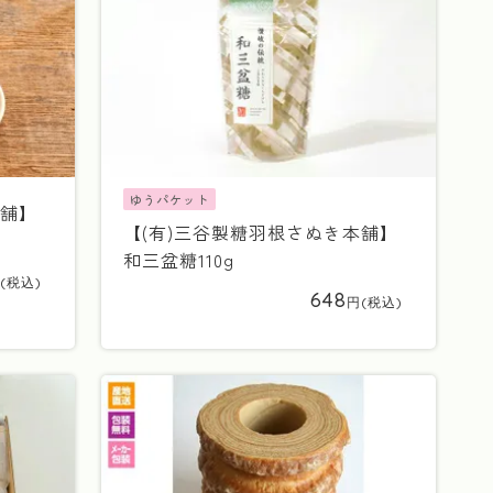
ゆうパケット
本舗】
【(有)三谷製糖羽根さぬき本舗】
和三盆糖110g
648