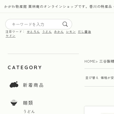
かがわ物産館 栗林庵のオンラインショップです。香川の特産品
注目ワード：
せとろん
うどん
みかん
レモン
だし醤油
ヤドン
HOME
三谷製
CATEGORY
並び替え
価格が安
新着商品
麺類
うどん