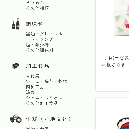
そうめん
その他麺類
調味料
醤油・だし・つゆ
ドレッシング
塩・希少糖
その他調味料
【(有)三谷
羽根さぬき
加工食品
骨付鳥
いりこ・海苔・乾物
肉加工品
惣菜
ジャム・はちみつ
その他加工食品
生鮮（産地直送）
果物・野菜