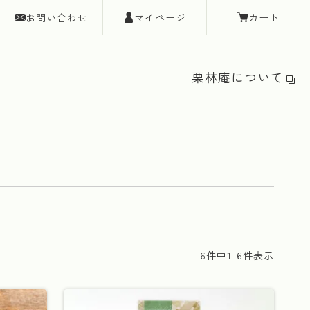
お問い合わせ
マイページ
カート
栗林庵について
6
件中
1
-
6
件表示