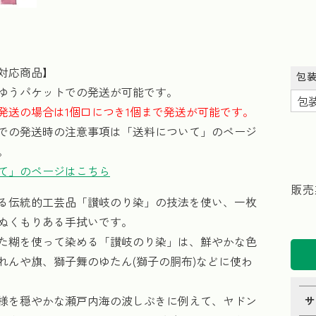
対応商品】
包
ゆうパケットでの発送が可能です。
発送の場合は1個口につき1個まで発送が可能です。
での発送時の注意事項は「送料について」のページ
。
て」のページはこちら
販売
る伝統的工芸品「讃岐のり染」の技法を使い、一枚
ぬくもりある手拭いです。
た糊を使って染める「讃岐のり染」は、鮮やかな色
れんや旗、獅子舞のゆたん(獅子の胴布)などに使わ
様を穏やかな瀬戸内海の波しぶきに例えて、ヤドン
サ