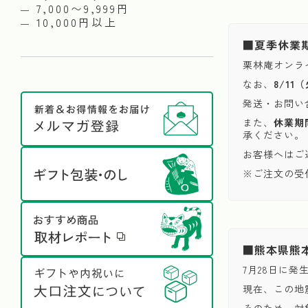
7,000〜9,999円
10,000円以上
■夏季休業
栗林庵オンラ
なお、
8/1
発送・お問い
また、
休業期
承ください。
お客様へはご
※ご注文の受
■熊本県熊
7月28日に
現在、この地
そのため、対