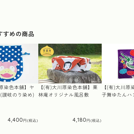
すすめの商品
川原染色本舗】ヤ
【(有)大川原染色本舗】栗
【(有)大川原
(讃岐のり染め)
林庵オリジナル風呂敷
子舞ゆたんハ
4,400
4,180