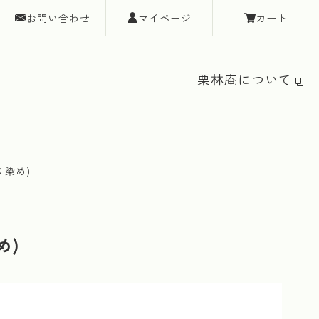
お問い合わせ
マイページ
カート
栗林庵について
り染め)
め)