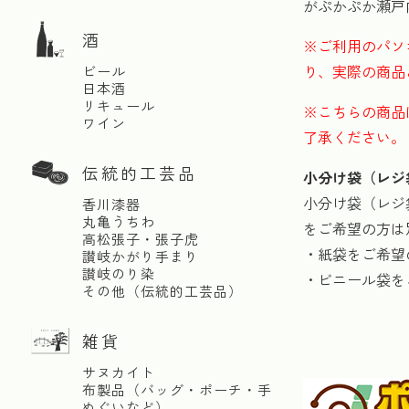
がぷかぷか瀬戸
酒
※ご利用のパソ
り、実際の商品
ビール
日本酒
リキュール
※こちらの商品
ワイン
了承ください。
伝統的工芸品
小分け袋（レジ
小分け袋（レジ
香川漆器
丸亀うちわ
をご希望の方は
高松張子・張子虎
・紙袋をご希望
讃岐かがり手まり
讃岐のり染
・ビニール袋を
その他（伝統的工芸品）
雑貨
サヌカイト
布製品（バッグ・ポーチ・手
ぬぐいなど）