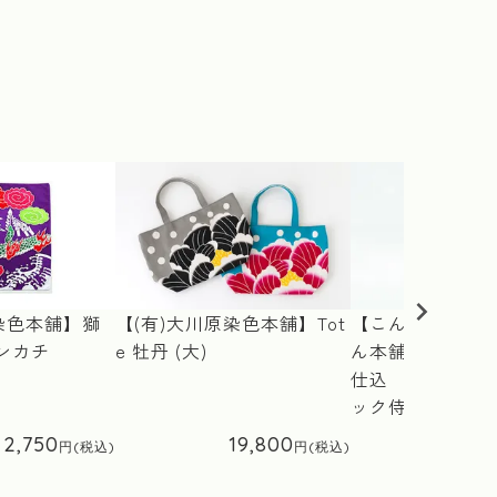
染色本舗】獅
【(有)大川原染色本舗】Tot
【こんぴら門前
ンカチ
e 牡丹 (大)
ん本舗】こんぴ
仕込 ごまふり
ック侍
2,750
19,800