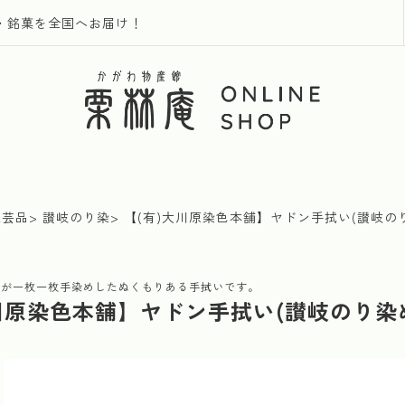
・銘菓を全国へお届け！
工芸品
讃岐のり染
【(有)大川原染色本舗】ヤドン手拭い(讃岐の
舗が一枚一枚手染めしたぬくもりある手拭いです。
川原染色本舗】ヤドン手拭い(讃岐のり染