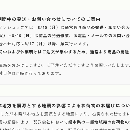
期間中の発送・お問い合わせについてのご案内
インショップでは、
8/10（月）は通常通り商品の発送・お問い合
1（火）～8/16（日）は商品の発送作業、お電話・メールでのお問
合わせ対応は
8/17（月）以降、順次
行います。
間中および休業明けはご注文が集中するため、通常より商品の発送
迷惑をおかけしますが、ご了承いただきますようお願いいたします
付自体は24時間行っております。
本地方を震源とする地震の影響によるお荷物のお届けにつ
発生した熊本県熊本地方を震源とする地震により、被災された皆さま
震の影響により、配送会社において
熊本県の一部地域宛のお荷物の
象地域宛のご注文につきましては、配送会社でのお荷物のお預かり