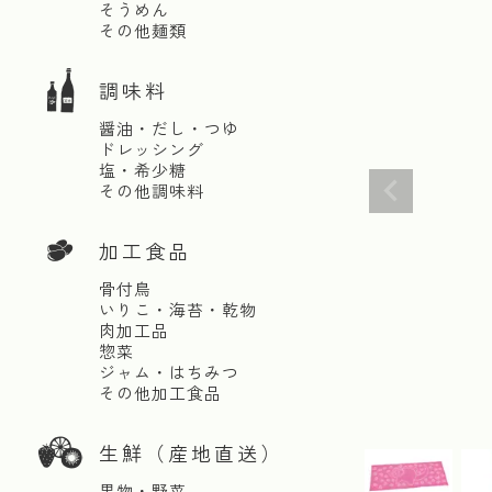
そうめん
その他麺類
調味料
醤油・だし・つゆ
ドレッシング
塩・希少糖
その他調味料
加工食品
骨付鳥
いりこ・海苔・乾物
肉加工品
惣菜
ジャム・はちみつ
その他加工食品
生鮮（産地直送）
果物・野菜