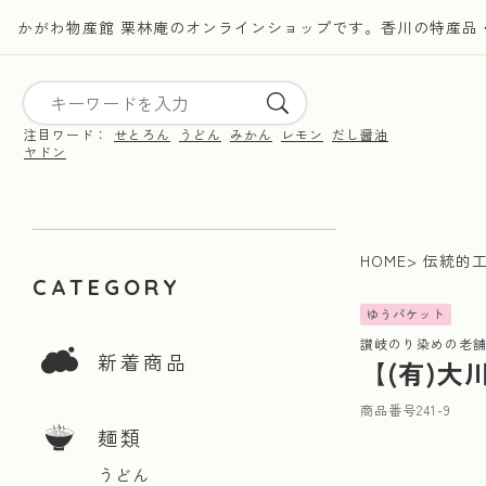
かがわ物産館 栗林庵のオンラインショップです。香川の特産品
注目ワード：
せとろん
うどん
みかん
レモン
だし醤油
ヤドン
HOME
伝統的
CATEGORY
ゆうパケット
讃岐のり染めの老
新着商品
【(有)大
商品番号
241-9
麺類
うどん