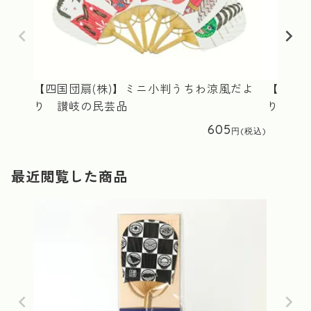
【四国団扇(株)】ミニ小判うちわ涼風だよ
【四国団
り 讃岐の民芸品
り 猫
605
最近閲覧した商品