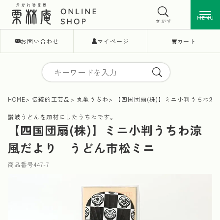
MENU
MENU
さがす
お問い合わせ
マイページ
カート
HOME
伝統的工芸品
丸亀うちわ
【四国団扇(株)】ミニ小判うちわ涼
讃岐うどんを題材にしたうちわです。
【四国団扇(株)】ミニ小判うちわ涼
風だより うどん市松ミニ
商品番号
447-7