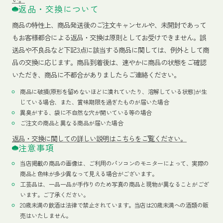
返品・交換について
商品の特性上、商品発送後のご注文キャンセルや、未開封であって
もお客様都合による返品・交換は原則としてお受けできません。誤
送品や不良品など下記3点に該当する商品に関しては、例外として商
品の交換に応じます。商品到着後は、速やかに商品の状態をご確認
いただき、商品に不都合がありましたらご連絡ください。
商品に破損(原形を留めないほどに潰れていたり、溶解している状態)が生
じている場合、また、賞味期限を過ぎたものが届いた場合
異臭がする、袋に不自然な穴が開いている等の場合
ご注文の商品と異なる商品が届いた場合
返品・交換に関しての詳しい説明はこちらをご覧ください。
注意事項
当店掲載の商品の画像は、ご利用のパソコンのモニターによって、実際の
商品と色味が多少異なって見える場合がございます。
工芸品は、一品一品が手作りのため写真の商品と現物が異なることがござ
います。ご了承ください。
20歳未満の飲酒は法律で禁止されています。当店は20歳未満への酒類の販
売はいたしません。