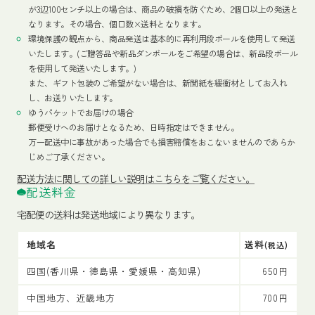
が3辺100センチ以上の場合は、商品の破損を防ぐため、2個口以上の発送と
なります。その場合、個口数×送料となります。
環境保護の観点から、商品発送は基本的に再利用段ボールを使用して発送
いたします。(ご贈答品や新品ダンボールをご希望の場合は、新品段ボール
を使用して発送いたします。)
また、ギフト包装のご希望がない場合は、新聞紙を緩衝材としてお入れ
し、お送りいたします。
ゆうパケットでお届けの場合
郵便受けへのお届けとなるため、日時指定はできません。
万一配送中に事故があった場合でも損害賠償をおこないませんのであらか
じめご了承ください。
配送方法
に関しての詳しい説明はこちらをご覧ください。
配送料金
宅配便の送料は発送地域により異なります。
地域名
送料
(税込)
四国(香川県・徳島県・愛媛県・高知県)
650円
中国地方、近畿地方
700円