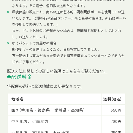
なります。その場合、個口数×送料となります。
環境保護の観点から、商品発送は基本的に再利用段ボールを使用して発送
いたします。(ご贈答品や新品ダンボールをご希望の場合は、新品段ボール
を使用して発送いたします。)
また、ギフト包装のご希望がない場合は、新聞紙を緩衝材としてお入れ
し、お送りいたします。
ゆうパケットでお届けの場合
郵便受けへのお届けとなるため、日時指定はできません。
万一配送中に事故があった場合でも損害賠償をおこないませんのであらか
じめご了承ください。
配送方法
に関しての詳しい説明はこちらをご覧ください。
配送料金
宅配便の送料は発送地域により異なります。
地域名
送料
(税込)
四国(香川県・徳島県・愛媛県・高知県)
650円
中国地方、近畿地方
700円
北陸地方、東海地方、九州地方
750円