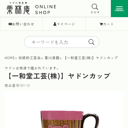
MENU
MENU
さがす
お問い合わせ
マイページ
カート
HOME
伝統的工芸品
香川漆器
【一和堂工芸(株)】ヤドンカップ
ヤドンは色漆で描かれています。
【一和堂工芸(株)】ヤドンカップ
商品番号
197-12