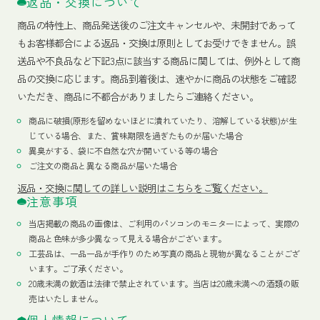
返品・交換について
商品の特性上、商品発送後のご注文キャンセルや、未開封であって
もお客様都合による返品・交換は原則としてお受けできません。誤
送品や不良品など下記3点に該当する商品に関しては、例外として商
品の交換に応じます。商品到着後は、速やかに商品の状態をご確認
いただき、商品に不都合がありましたらご連絡ください。
商品に破損(原形を留めないほどに潰れていたり、溶解している状態)が生
じている場合、また、賞味期限を過ぎたものが届いた場合
異臭がする、袋に不自然な穴が開いている等の場合
ご注文の商品と異なる商品が届いた場合
返品・交換に関しての詳しい説明はこちらをご覧ください。
注意事項
当店掲載の商品の画像は、ご利用のパソコンのモニターによって、実際の
商品と色味が多少異なって見える場合がございます。
工芸品は、一品一品が手作りのため写真の商品と現物が異なることがござ
います。ご了承ください。
20歳未満の飲酒は法律で禁止されています。当店は20歳未満への酒類の販
売はいたしません。
個人情報について