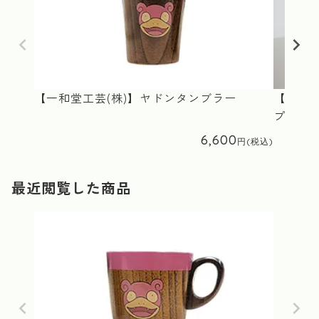
【一和堂工芸(株)】ヤドンタンブラー
【一和堂
プ」
6,600
最近閲覧した商品