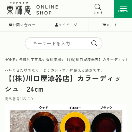
MENU
MENU
さがす
お問い合わせ
マイページ
カート
HOME
伝統的工芸品
香川漆器
【(株)川口屋漆器店】カラーディッシュ
ハレの日だけでなく、よりカジュアルに使える漆器です。
【(株)川口屋漆器店】カラーディッ
シュ 24cm
商品番号
165-CD