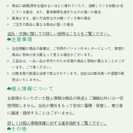
商品に破損(原形を留めないほどに潰れていたり、溶解している状態)が生
じている場合、また、賞味期限を過ぎたものが届いた場合
異臭がする、袋に不自然な穴が開いている等の場合
ご注文の商品と異なる商品が届いた場合
返品・交換に関しての詳しい説明はこちらをご覧ください。
注意事項
当店掲載の商品の画像は、ご利用のパソコンのモニターによって、実際の
商品と色味が多少異なって見える場合がございます。
工芸品は、一品一品が手作りのため写真の商品と現物が異なることがござ
います。ご了承ください。
20歳未満の飲酒は法律で禁止されています。当店は20歳未満への酒類の販
売はいたしません。
個人情報について
お客様からいただいた個人情報は商品の発送とご連絡以外には一切
使用致しません。当社が責任をもって安全に蓄積・保管し、第三者
に譲渡・提供することはございません。
詳しくは個人情報保護に対する基本指針をご覧ください。
その他