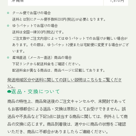
沖縄県
1,870円
クール便でお届けの場合
送料とは別にクール便手数料330円(税込)が必要となります。
ゆうパケットでお届けの場合
送料は全国一律300円(税込)です。
ご注文数やご注文内容によってはゆうパケットでのお届けが難しい場合が
あります。その際は、ゆうパケット2便または宅配便に変更する場合がござ
います。
産地直送（メーカー直送）商品の場合
下記リンクから配送料金をご確認ください。
配送料金が異なる商品は、商品ページに記載しております。
発送地域区分や送料に関しての詳しい説明はこちらをご覧くださ
い。
返品・交換について
商品の特性上、商品発送後のご注文キャンセルや、未開封であって
もお客様都合による返品・交換は原則としてお受けできません。誤
送品や不良品など下記3点に該当する商品に関しては、例外として商
品の交換に応じます。商品到着後は、速やかに商品の状態をご確認
いただき、商品に不都合がありましたらご連絡ください。