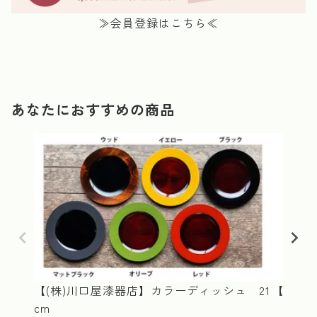
≫会員登録はこちら≪
あなたにおすすめの商品
【(株)川口屋漆器店】カラーディッシュ 21
【(株)
cm