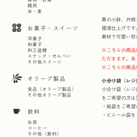
精肉
米・麦
栗の小鉢、外側
お菓子・スイーツ
摺漆仕上げです
素材で可愛い形
洋菓子
和菓子
※こちらの商品
和三盆糖
スナック・せんべい
ただきます。あ
その他スイーツ
※こちらの商品
オリーブ製品
小分け袋（レジ
小分け袋（レジ
食品（オリーブ製品）
その他オリーブ製品
をご希望の方は
・紙袋をご希望
飲料
・ビニール袋を
お茶
コーヒー
その他（飲料）