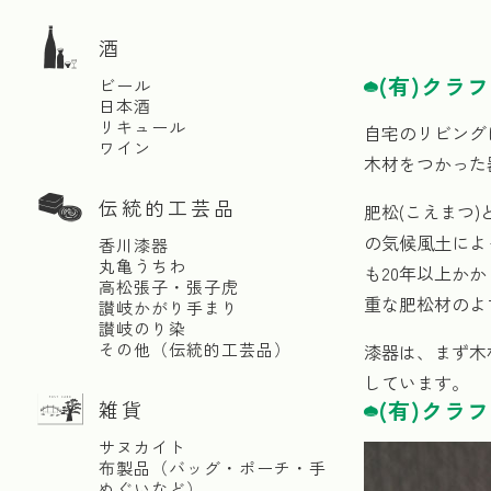
酒
(有)クラ
ビール
日本酒
リキュール
自宅のリビング
ワイン
木材をつかった
伝統的工芸品
肥松(こえまつ
の気候風土によ
香川漆器
丸亀うちわ
も20年以上か
高松張子・張子虎
重な肥松材のよ
讃岐かがり手まり
讃岐のり染
その他（伝統的工芸品）
漆器は、まず木
しています。
雑貨
(有)クラ
サヌカイト
布製品（バッグ・ポーチ・手
ぬぐいなど）