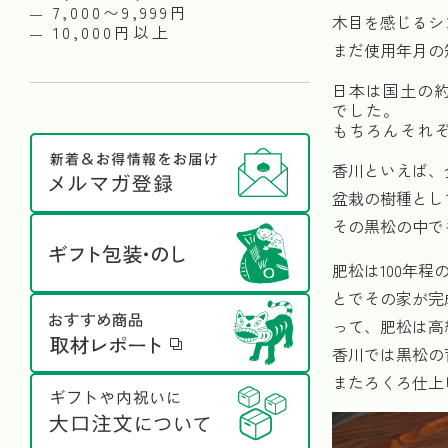
7,000〜9,999円
木目を感じるシ
10,000円以上
まだ使用年月の
日本は国土の約
でした。
もちろんそれ
香川といえば、
盆栽の樹種とし
その黒松の中で
肥松は100年
とでその家が完
って、肥松は高
香川では黒松の
またろくろ仕上