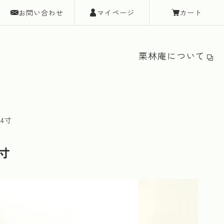
お問い合わせ
マイページ
カート
栗林庵について
4寸
寸