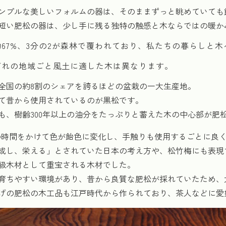
ンプルな美しいフォルムの器は、そのままずっと眺めていても
短い肥松の器は、少し手に残る独特の触感と木ならではの暖か
67%、3分の2が森林で覆われており、私たちの暮らしと
ぞれの地域ごと風土に適した木は異なります。
全国の約8割のシェアを誇るほどの盆栽の一大生産地。
て昔から使用されているのが黒松です。
も、樹齢300年以上の油分をたっぷりと蓄えた木の中心部が肥
程の時間をかけて色が飴色に変化し、手触りも使用するごとに良
成し、栄える」とされていた日本の考え方や、松竹梅にも表現
級木材として重宝される木材でした。
育ちやすい環境があり、昔から良質な肥松が採れていたため、
げの肥松の木工品も江戸時代から作られており、茶人などに愛