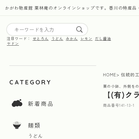
かがわ物産館 栗林庵のオンラインショップです。香川の特産品
注目ワード：
せとろん
うどん
みかん
レモン
だし醤油
ヤドン
HOME
伝統的
CATEGORY
栗の小鉢、外側を
【(有)
新着商品
商品番号
141-13-1
麺類
うどん