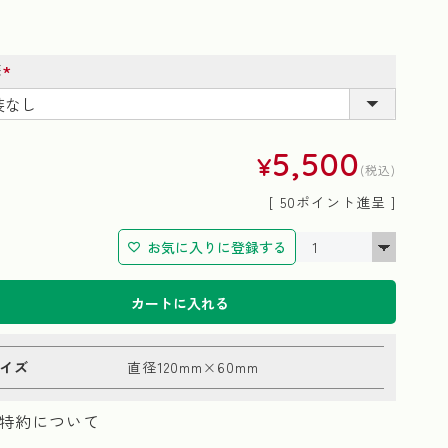
装
(必
須)
5,500
¥
税込
[
50
ポイント進呈 ]
お気に入りに登録する
カートに入れる
イズ
直径120mm×60mm
特約について