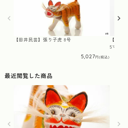
【田井民芸】張り子虎 8号
【(有)
5寸
5,027
最近閲覧した商品