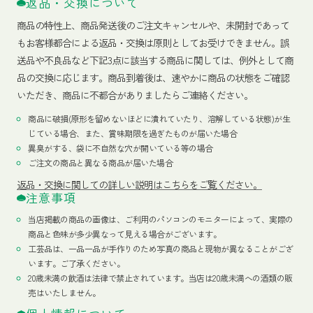
返品・交換について
商品の特性上、商品発送後のご注文キャンセルや、未開封であって
もお客様都合による返品・交換は原則としてお受けできません。誤
送品や不良品など下記3点に該当する商品に関しては、例外として商
品の交換に応じます。商品到着後は、速やかに商品の状態をご確認
いただき、商品に不都合がありましたらご連絡ください。
商品に破損(原形を留めないほどに潰れていたり、溶解している状態)が生
じている場合、また、賞味期限を過ぎたものが届いた場合
異臭がする、袋に不自然な穴が開いている等の場合
ご注文の商品と異なる商品が届いた場合
返品・交換に関しての詳しい説明はこちらをご覧ください。
注意事項
当店掲載の商品の画像は、ご利用のパソコンのモニターによって、実際の
商品と色味が多少異なって見える場合がございます。
工芸品は、一品一品が手作りのため写真の商品と現物が異なることがござ
います。ご了承ください。
20歳未満の飲酒は法律で禁止されています。当店は20歳未満への酒類の販
売はいたしません。