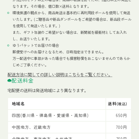
なります。その場合、個口数×送料となります。
環境保護の観点から、商品発送は基本的に再利用段ボールを使用して発送
いたします。(ご贈答品や新品ダンボールをご希望の場合は、新品段ボール
を使用して発送いたします。)
また、ギフト包装のご希望がない場合は、新聞紙を緩衝材としてお入れ
し、お送りいたします。
ゆうパケットでお届けの場合
郵便受けへのお届けとなるため、日時指定はできません。
万一配送中に事故があった場合でも損害賠償をおこないませんのであらか
じめご了承ください。
配送方法
に関しての詳しい説明はこちらをご覧ください。
配送料金
宅配便の送料は発送地域により異なります。
地域名
送料
(税込)
四国(香川県・徳島県・愛媛県・高知県)
650円
中国地方、近畿地方
700円
北陸地方、東海地方、九州地方
750円