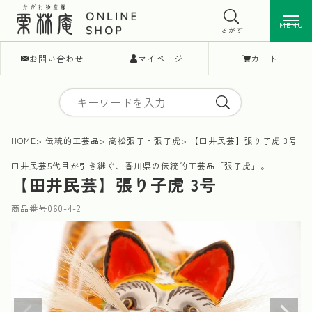
MENU
MENU
さがす
お問い合わせ
マイページ
カート
HOME
伝統的工芸品
高松張子・張子虎
【田井民芸】張り子虎 3号
田井民芸5代目が引き継ぐ、香川県の伝統的工芸品「張子虎」。
【田井民芸】張り子虎 3号
商品番号
060-4-2