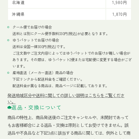
北海道
1,980円
沖縄県
1,870円
クール便でお届けの場合
送料とは別にクール便手数料330円(税込)が必要となります。
ゆうパケットでお届けの場合
送料は全国一律300円(税込)です。
ご注文数やご注文内容によってはゆうパケットでのお届けが難しい場合が
あります。その際は、ゆうパケット2便または宅配便に変更する場合がござ
います。
産地直送（メーカー直送）商品の場合
下記リンクから配送料金をご確認ください。
配送料金が異なる商品は、商品ページに記載しております。
発送地域区分や送料に関しての詳しい説明はこちらをご覧くださ
い。
返品・交換について
商品の特性上、商品発送後のご注文キャンセルや、未開封であって
もお客様都合による返品・交換は原則としてお受けできません。誤
送品や不良品など下記3点に該当する商品に関しては、例外として商