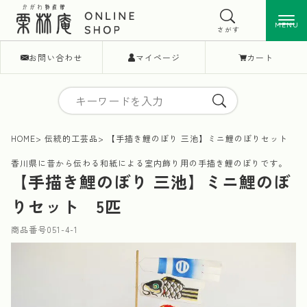
MENU
MENU
さがす
お問い合わせ
マイページ
カート
HOME
伝統的工芸品
【手描き鯉のぼり 三池】ミニ鯉のぼりセット 5
香川県に昔から伝わる和紙による室内飾り用の手描き鯉のぼりです。
【手描き鯉のぼり 三池】ミニ鯉のぼ
りセット 5匹
商品番号
051-4-1