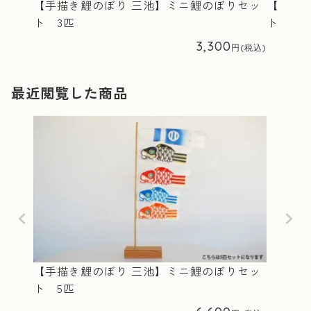
【手描き鯉のぼり 三池】ミニ鯉のぼりセッ
【手描
ト 3匹
ト 2匹
3,300
最近閲覧した商品
【手描き鯉のぼり 三池】ミニ鯉のぼりセッ
ト 5匹