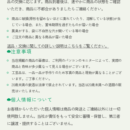
品の交換に応じます。商品到着後は、速やかに商品の状態をご確認
いただき、商品に不都合がありましたらご連絡ください。
商品に破損(原形を留めないほどに潰れていたり、溶解している状態)が生
じている場合、また、賞味期限を過ぎたものが届いた場合
異臭がする、袋に不自然な穴が開いている等の場合
ご注文の商品と異なる商品が届いた場合
返品・交換に関しての詳しい説明はこちらをご覧ください。
注意事項
当店掲載の商品の画像は、ご利用のパソコンのモニターによって、実際の
商品と色味が多少異なって見える場合がございます。
工芸品は、一品一品が手作りのため写真の商品と現物が異なることがござ
います。ご了承ください。
20歳未満の飲酒は法律で禁止されています。当店は20歳未満への酒類の販
売はいたしません。
個人情報について
お客様からいただいた個人情報は商品の発送とご連絡以外には一切
使用致しません。当社が責任をもって安全に蓄積・保管し、第三者
に譲渡・提供することはございません。