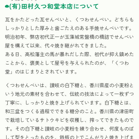
(有)田村久つ和堂本店について
瓦をかたどった瓦せんべいと、くつわせんべい。どちらも
しっかりとした厚みと歯ごたえのある手焼せんべいです。
明治初年、弊店初代正一が玉藻城常盤橋の橋詰でせんべい
屋を構えて以来、代々焼き継がれてきました。
ある日、高松藩主の馬が暴れだした際、初代が抑え鎮めた
ことから、褒美として屋号を与えられたのが、「くつわ
堂」のはじまりとされています。
くつわせんべいは、讃岐の白下糖と、香川県産の小麦粉と
いう地元の素材を合わせて、伝統の技法によって一枚ずつ
丁寧に、しっかりと焼き上げられています。白下糖とは、
和三盆をつくる過程でできる糖分のこと。香川県の津田町
で栽培しているサトウキビを収穫し、搾ってできたもので
す。その白下糖と讃岐の小麦粉を練り合わせ、何度ものば
して型をとったものを、鉄板の上でこんがりと焼き上げま