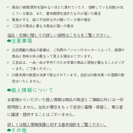
商品に破損(原形を留めないほどに潰れていたり、溶解している状態)が生
じている場合、また、賞味期限を過ぎたものが届いた場合
異臭がする、袋に不自然な穴が開いている等の場合
ご注文の商品と異なる商品が届いた場合
返品・交換に関しての詳しい説明はこちらをご覧ください。
注意事項
当店掲載の商品の画像は、ご利用のパソコンのモニターによって、実際の
商品と色味が多少異なって見える場合がございます。
工芸品は、一品一品が手作りのため写真の商品と現物が異なることがござ
います。ご了承ください。
20歳未満の飲酒は法律で禁止されています。当店は20歳未満への酒類の販
売はいたしません。
個人情報について
お客様からいただいた個人情報は商品の発送とご連絡以外には一切
使用致しません。当社が責任をもって安全に蓄積・保管し、第三者
に譲渡・提供することはございません。
詳しくは個人情報保護に対する基本指針をご覧ください。
その他