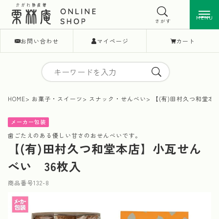
MENU
MENU
さがす
お問い合わせ
マイページ
カート
HOME
お菓子・スイーツ
スナック・せんべい
【(有)田村久つ和堂本
メーカー包装
歯ごたえのある優しい甘さのおせんべいです。
【(有)田村久つ和堂本店】小瓦せん
べい 36枚入
商品番号
132-8