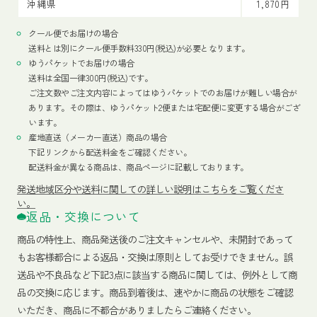
沖縄県
1,870円
クール便でお届けの場合
送料とは別にクール便手数料330円(税込)が必要となります。
ゆうパケットでお届けの場合
送料は全国一律300円(税込)です。
ご注文数やご注文内容によってはゆうパケットでのお届けが難しい場合が
あります。その際は、ゆうパケット2便または宅配便に変更する場合がござ
います。
産地直送（メーカー直送）商品の場合
下記リンクから配送料金をご確認ください。
配送料金が異なる商品は、商品ページに記載しております。
発送地域区分や送料に関しての詳しい説明はこちらをご覧くださ
い。
返品・交換について
商品の特性上、商品発送後のご注文キャンセルや、未開封であって
もお客様都合による返品・交換は原則としてお受けできません。誤
送品や不良品など下記3点に該当する商品に関しては、例外として商
品の交換に応じます。商品到着後は、速やかに商品の状態をご確認
いただき、商品に不都合がありましたらご連絡ください。