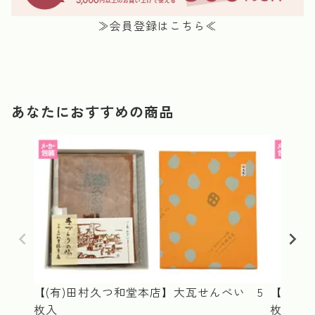
≫会員登録はこちら≪
あなたにおすすめの商品
【(有)田村久つ和堂本店】大瓦せんべい 5
【(有)
枚入
枚入