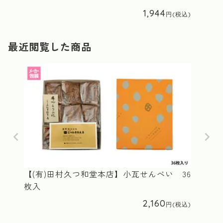
1,944
最近閲覧した商品
【(有)田村久つ和堂本店】小瓦せんべい 36
枚入
2,160