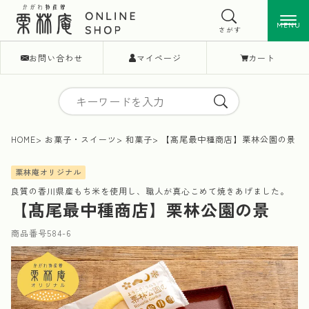
MENU
MENU
さがす
お問い合わせ
マイページ
カート
HOME
お菓子・スイーツ
和菓子
【髙尾最中種商店】栗林公園の景
栗林庵オリジナル
良質の香川県産もち米を使用し、職人が真心こめて焼きあげました。
【髙尾最中種商店】栗林公園の景
商品番号
584-6