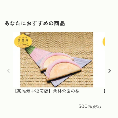
あなたにおすすめの商品
【髙尾最中種商店】栗林公園の桜
【髙尾
500