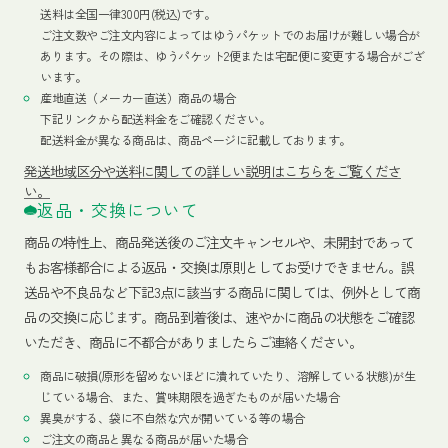
送料は全国一律300円(税込)です。
ご注文数やご注文内容によってはゆうパケットでのお届けが難しい場合が
あります。その際は、ゆうパケット2便または宅配便に変更する場合がござ
います。
産地直送（メーカー直送）商品の場合
下記リンクから配送料金をご確認ください。
配送料金が異なる商品は、商品ページに記載しております。
発送地域区分や送料に関しての詳しい説明はこちらをご覧くださ
い。
返品・交換について
商品の特性上、商品発送後のご注文キャンセルや、未開封であって
もお客様都合による返品・交換は原則としてお受けできません。誤
送品や不良品など下記3点に該当する商品に関しては、例外として商
品の交換に応じます。商品到着後は、速やかに商品の状態をご確認
いただき、商品に不都合がありましたらご連絡ください。
商品に破損(原形を留めないほどに潰れていたり、溶解している状態)が生
じている場合、また、賞味期限を過ぎたものが届いた場合
異臭がする、袋に不自然な穴が開いている等の場合
ご注文の商品と異なる商品が届いた場合