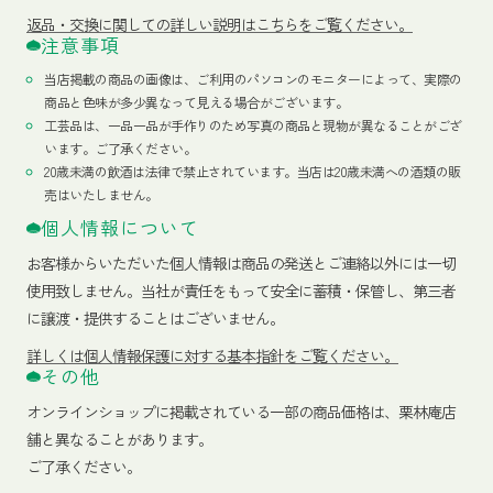
返品・交換に関しての詳しい説明はこちらをご覧ください。
注意事項
当店掲載の商品の画像は、ご利用のパソコンのモニターによって、実際の
商品と色味が多少異なって見える場合がございます。
工芸品は、一品一品が手作りのため写真の商品と現物が異なることがござ
います。ご了承ください。
20歳未満の飲酒は法律で禁止されています。当店は20歳未満への酒類の販
売はいたしません。
個人情報について
お客様からいただいた個人情報は商品の発送とご連絡以外には一切
使用致しません。当社が責任をもって安全に蓄積・保管し、第三者
に譲渡・提供することはございません。
詳しくは個人情報保護に対する基本指針をご覧ください。
その他
オンラインショップに掲載されている一部の商品価格は、栗林庵店
舗と異なることがあります。
ご了承ください。