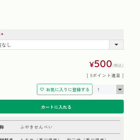
装
(必
須)
500
¥
税込
[
5
ポイント進呈 ]
お気に入りに登録する
カートに入れる
称
ふやきせんべい
材料名
もち米（香川県産）、和三盆（香川県産）、