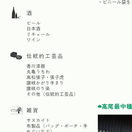
・ビニール袋を
酒
ビール
日本酒
リキュール
ワイン
伝統的工芸品
香川漆器
丸亀うちわ
高松張子・張子虎
讃岐かがり手まり
讃岐のり染
その他（伝統的工芸品）
髙尾最中
雑貨
サヌカイト
布製品（バッグ・ポーチ・手
ぬぐいなど）