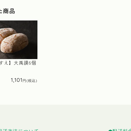
た商品
ねすえ】大禹謨6個
1,101
配送方法について
配送料