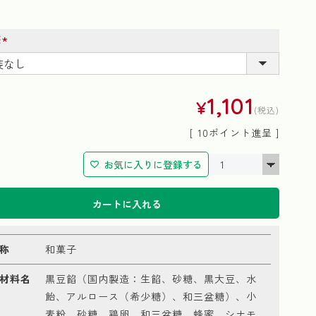
装
(必
須)
1,101
¥
税込
[
10
ポイント進呈 ]
お気に入りに登録する
カートに入れる
称
和菓子
材料名
黒豆餡（国内製造：生餡、砂糖、黒大豆、水
飴、アルロース（希少糖）、和三盆糖）、小
麦粉、砂糖、鶏卵、和三盆糖、蜂蜜、シナモ