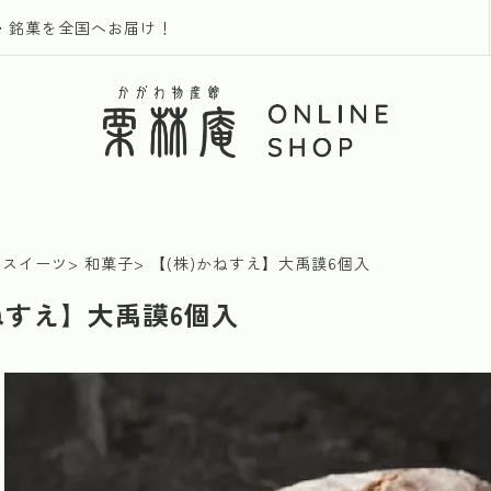
・銘菓を全国へお届け！
・スイーツ
和菓子
【(株)かねすえ】大禹謨6個入
ねすえ】大禹謨6個入