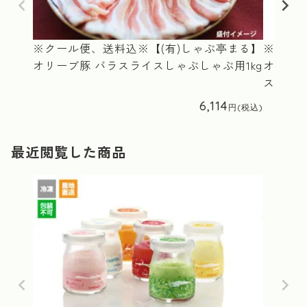
※クール便、送料込※【(有)しゃぶ亭まる】
※クール
オリーブ豚 バラスライスしゃぶしゃぶ用1kg
オリー
ス付)化
6,114
最近閲覧した商品