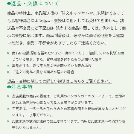
返品・交換について
商品の特性上、商品発送後のご注文キャンセルや、未開封であって
もお客様都合による返品・交換は原則としてお受けできません。誤
送品や不良品など下記3点に該当する商品に関しては、例外として商
品の交換に応じます。商品到着後は、速やかに商品の状態をご確認
いただき、商品に不都合がありましたらご連絡ください。
商品に破損(原形を留めないほどに潰れていたり、溶解している状態)が生
じている場合、また、賞味期限を過ぎたものが届いた場合
異臭がする、袋に不自然な穴が開いている等の場合
ご注文の商品と異なる商品が届いた場合
返品・交換に関しての詳しい説明はこちらをご覧ください。
注意事項
当店掲載の商品の画像は、ご利用のパソコンのモニターによって、実際の
商品と色味が多少異なって見える場合がございます。
工芸品は、一品一品が手作りのため写真の商品と現物が異なることがござ
います。ご了承ください。
20歳未満の飲酒は法律で禁止されています。当店は20歳未満への酒類の販
売はいたしません。