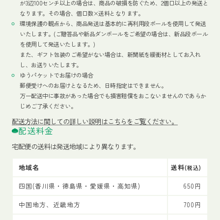
が3辺100センチ以上の場合は、商品の破損を防ぐため、2個口以上の発送と
なります。その場合、個口数×送料となります。
環境保護の観点から、商品発送は基本的に再利用段ボールを使用して発送
いたします。(ご贈答品や新品ダンボールをご希望の場合は、新品段ボール
を使用して発送いたします。)
また、ギフト包装のご希望がない場合は、新聞紙を緩衝材としてお入れ
し、お送りいたします。
ゆうパケットでお届けの場合
郵便受けへのお届けとなるため、日時指定はできません。
万一配送中に事故があった場合でも損害賠償をおこないませんのであらか
じめご了承ください。
配送方法
に関しての詳しい説明はこちらをご覧ください。
配送料金
宅配便の送料は発送地域により異なります。
地域名
送料
(税込)
四国(香川県・徳島県・愛媛県・高知県)
650円
中国地方、近畿地方
700円