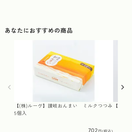
あなたにおすすめの商品
【(株)ルーヴ】讃岐おんまい ミルクつつみ
【(株)
5個入
702