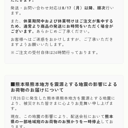
発送・お問い合わせ対応は
8/17（月）以降、順次
行い
ます。
また、
休業期間中および休業明けはご注文が集中する
ため、通常より商品の発送にお時間をいただく場合が
ございます。
あらかじめご了承ください。
お客様へはご迷惑をおかけしますが、ご了承いただき
ますようお願いいたします。
※ご注文の受付自体は24時間行っております。
■熊本県熊本地方を震源とする地震の影響による
お荷物のお届けについて
7月28日に発生した熊本県熊本地方を震源とする地震に
より、被災された皆さまに心よりお見舞い申し上げま
す。
現在、この地震の影響により、配送会社において
熊本
県の一部地域宛のお荷物のお預かりを一時停止
してお
ります。