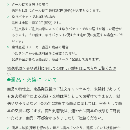
クール便でお届けの場合
送料とは別にクール便手数料330円(税込)が必要となります。
ゆうパケットでお届けの場合
送料は全国一律300円(税込)です。
ご注文数やご注文内容によってはゆうパケットでのお届けが難しい場合が
あります。その際は、ゆうパケット2便または宅配便に変更する場合がござ
います。
産地直送（メーカー直送）商品の場合
下記リンクから配送料金をご確認ください。
配送料金が異なる商品は、商品ページに記載しております。
発送地域区分や送料に関しての詳しい説明はこちらをご覧くださ
い。
返品・交換について
商品の特性上、商品発送後のご注文キャンセルや、未開封であって
もお客様都合による返品・交換は原則としてお受けできません。誤
送品や不良品など下記3点に該当する商品に関しては、例外として商
品の交換に応じます。商品到着後は、速やかに商品の状態をご確認
いただき、商品に不都合がありましたらご連絡ください。
商品に破損(原形を留めないほどに潰れていたり、溶解している状態)が生