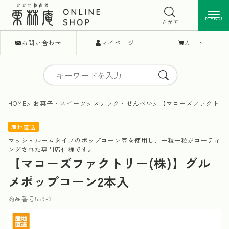
MENU
MENU
さがす
お問い合わせ
マイページ
カート
HOME
お菓子・スイーツ
スナック・せんべい
【マコーズファクトリー
産地直送
マッシュルームタイプのポップコーン豆を使用し、一粒一粒がコーティ
ングされた専門店仕様です。
【マコーズファクトリー(株)】グル
メポップコーン2本入
商品番号
559-3