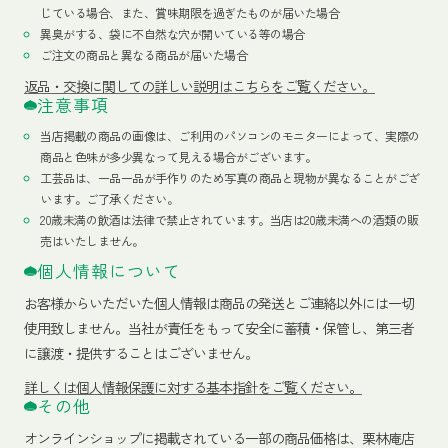
じている場合、また、賞味期限を過ぎたものが届いた場合
異臭がする、袋に不自然な穴が開いている等の場合
ご注文の商品と異なる商品が届いた場合
返品・交換に関しての詳しい説明はこちらをご覧ください。
注意事項
当店掲載の商品の画像は、ご利用のパソコンのモニターによって、実際の
商品と色味が多少異なって見える場合がございます。
工芸品は、一品一品が手作りのため写真の商品と現物が異なることがござ
います。ご了承ください。
20歳未満の飲酒は法律で禁止されています。当店は20歳未満への酒類の販
売はいたしません。
個人情報について
お客様からいただいた個人情報は商品の発送とご連絡以外には一切
使用致しません。当社が責任をもって安全に蓄積・保管し、第三者
に譲渡・提供することはございません。
詳しくは個人情報保護に対する基本指針をご覧ください。
その他
オンラインショップに掲載されている一部の商品価格は、栗林庵店