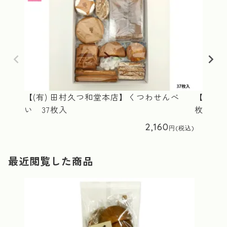
【(有) 田村久つ和堂本店】くつわせんべ
【(有)
い 37枚入
枚入
2,160
最近閲覧した商品