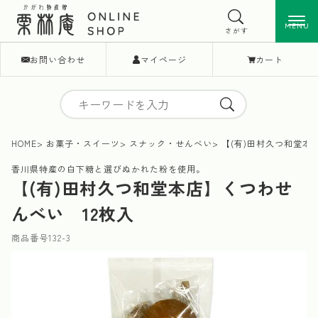
MENU
MENU
さがす
お問い合わせ
マイページ
カート
HOME
お菓子・スイーツ
スナック・せんべい
【(有)田村久つ和堂本
香川県特産の白下糖と選びぬかれた粉を使用。
【(有)田村久つ和堂本店】くつわせ
んべい 12枚入
商品番号
132-3