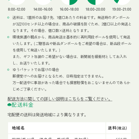
送料は、1箇所のお届け先、1個口あたりの料金です。発送時のダンボール
が3辺100センチ以上の場合は、商品の破損を防ぐため、2個口以上の発送と
なります。その場合、個口数×送料となります。
環境保護の観点から、商品発送は基本的に再利用段ボールを使用して発送
いたします。(ご贈答品や新品ダンボールをご希望の場合は、新品段ボール
を使用して発送いたします。)
また、ギフト包装のご希望がない場合は、新聞紙を緩衝材としてお入れ
し、お送りいたします。
ゆうパケットでお届けの場合
郵便受けへのお届けとなるため、日時指定はできません。
万一配送中に事故があった場合でも損害賠償をおこないませんのであらか
じめご了承ください。
配送方法
に関しての詳しい説明はこちらをご覧ください。
配送料金
宅配便の送料は発送地域により異なります。
地域名
送料
(税込)