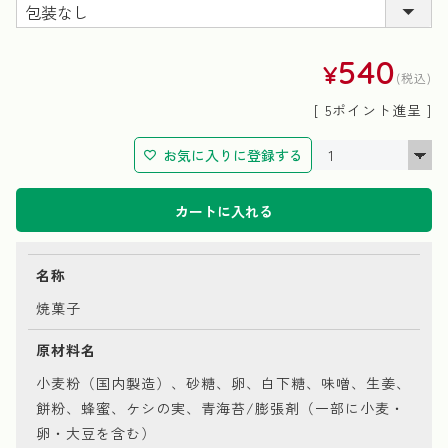
(必
須)
540
¥
税込
[
5
ポイント進呈 ]
お気に入りに登録する
カートに入れる
名称
焼菓子
原材料名
小麦粉（国内製造）、砂糖、卵、白下糖、味噌、生姜、
餅粉、蜂蜜、ケシの実、青海苔/膨張剤（一部に小麦・
卵・大豆を含む）