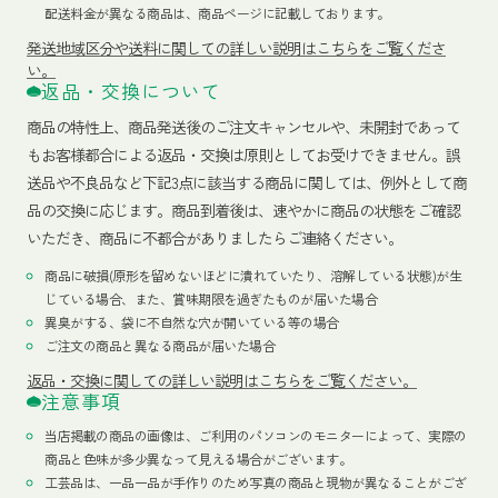
配送料金が異なる商品は、商品ページに記載しております。
発送地域区分や送料に関しての詳しい説明はこちらをご覧くださ
い。
返品・交換について
商品の特性上、商品発送後のご注文キャンセルや、未開封であって
もお客様都合による返品・交換は原則としてお受けできません。誤
送品や不良品など下記3点に該当する商品に関しては、例外として商
品の交換に応じます。商品到着後は、速やかに商品の状態をご確認
いただき、商品に不都合がありましたらご連絡ください。
商品に破損(原形を留めないほどに潰れていたり、溶解している状態)が生
じている場合、また、賞味期限を過ぎたものが届いた場合
異臭がする、袋に不自然な穴が開いている等の場合
ご注文の商品と異なる商品が届いた場合
返品・交換に関しての詳しい説明はこちらをご覧ください。
注意事項
当店掲載の商品の画像は、ご利用のパソコンのモニターによって、実際の
商品と色味が多少異なって見える場合がございます。
工芸品は、一品一品が手作りのため写真の商品と現物が異なることがござ