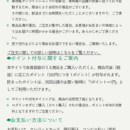
栗林庵オンラインショップの在庫は、栗林庵の店舗の在庫に従って日々変
動するため、商品により品切れの場合がございます。
その際には、配送までにお時間をいただくことがございますので、ご了承
ください。
商品品薄の場合、ご注文が集中した場合、お客様がお住まいの地域によっ
てはお届けに時間がかかる場合がございます。あらかじめご了承くださ
い。
売り切れなどにより商品をお届けできない場合は、ご連絡いたします。
ご注文に関しての詳しい説明はこちらをご覧ください。
ポイント付与に関するご案内
本サイトで会員登録のうえ商品をご購入いただくと、商品代金（税
抜）に応じたポイント（100円につき１ポイント）が付与されます。
貯まったポイントは、次回以降のお買い物時に「1ポイント＝1円」と
してご利用いただけます。
ポイントの付与タイミングは、商品の出荷完了後となります。
ログインせずにご購入（ゲスト購入）された場合は、ポイント付与の対象
外となりますのでご注意ください。
お支払い方法について
お支払いは、クレジットカード、銀行振込、コンビニ払い（前払