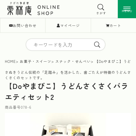
MENU
MENU
さがす
お問い合わせ
マイページ
カート
HOME
お菓子・スイーツ
スナック・せんべい
【Doやまびこ】うどん
さぬきうどん伝統の「足踏み」を活かした、歯ごたえが特徴のうどんさ
くさくのセットです。
【Doやまびこ】うどんさくさくバラ
エティセット2
商品番号
078-6