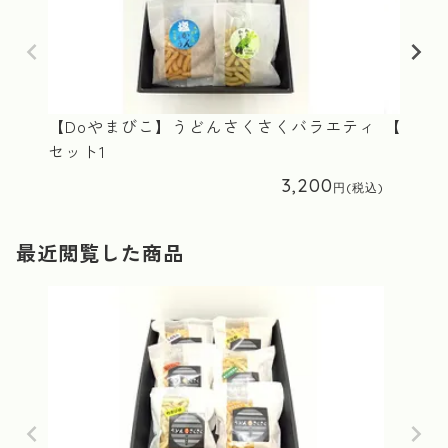
【Doやまびこ】うどんさくさくバラエティ
【Doや
セット1
黒こし
3,200
最近閲覧した商品