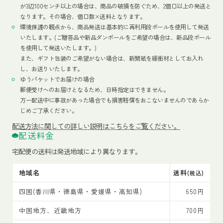
が3辺100センチ以上の場合は、商品の破損を防ぐため、2個口以上の発送と
なります。その場合、個口数×送料となります。
環境保護の観点から、商品発送は基本的に再利用段ボールを使用して発送
いたします。(ご贈答品や新品ダンボールをご希望の場合は、新品段ボール
を使用して発送いたします。)
また、ギフト包装のご希望がない場合は、新聞紙を緩衝材としてお入れ
し、お送りいたします。
ゆうパケットでお届けの場合
郵便受けへのお届けとなるため、日時指定はできません。
万一配送中に事故があった場合でも損害賠償をおこないませんのであらか
じめご了承ください。
配送方法
に関しての詳しい説明はこちらをご覧ください。
配送料金
宅配便の送料は発送地域により異なります。
地域名
送料
(税込)
四国(香川県・徳島県・愛媛県・高知県)
650円
中国地方、近畿地方
700円