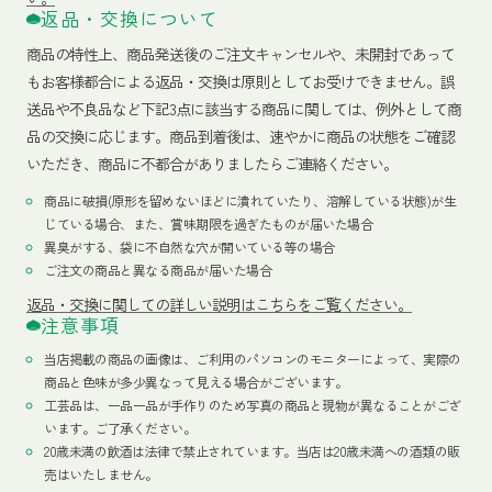
返品・交換について
商品の特性上、商品発送後のご注文キャンセルや、未開封であって
もお客様都合による返品・交換は原則としてお受けできません。誤
送品や不良品など下記3点に該当する商品に関しては、例外として商
品の交換に応じます。商品到着後は、速やかに商品の状態をご確認
いただき、商品に不都合がありましたらご連絡ください。
商品に破損(原形を留めないほどに潰れていたり、溶解している状態)が生
じている場合、また、賞味期限を過ぎたものが届いた場合
異臭がする、袋に不自然な穴が開いている等の場合
ご注文の商品と異なる商品が届いた場合
返品・交換に関しての詳しい説明はこちらをご覧ください。
注意事項
当店掲載の商品の画像は、ご利用のパソコンのモニターによって、実際の
商品と色味が多少異なって見える場合がございます。
工芸品は、一品一品が手作りのため写真の商品と現物が異なることがござ
います。ご了承ください。
20歳未満の飲酒は法律で禁止されています。当店は20歳未満への酒類の販
売はいたしません。