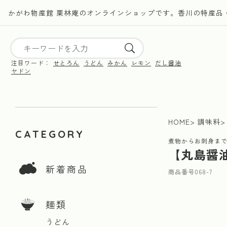
かがわ物産館 栗林庵のオンラインショップです。香川の特産品
注目ワード：
せとろん
うどん
みかん
レモン
だし醤油
ヤドン
HOME
調味料
CATEGORY
煮物からお刺身ま
【丸島醤油
新着商品
商品番号
068-7
麺類
うどん