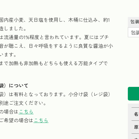
国内産小麦、天日塩を使用し、木桶に仕込み、約1
包
造しました。
は流通量の1%程度と言われています。夏にはプチ
音が聴こえ、日々呼吸をするように良質な醤油が小
います。
まで加熱も非加熱もどちらも使える万能タイプで
袋）について
袋）は有料となっております。小分け袋（レジ袋）
別途ご注文ください。
の場合は
こちら
名
ご希望の場合は
こちら
原