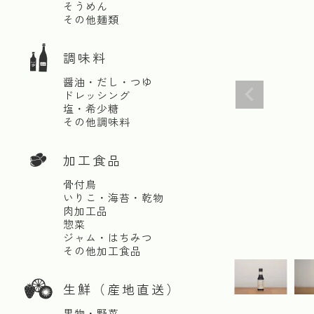
そうめん
その他麺類
調味料
醤油・だし・つゆ
ドレッシング
塩・希少糖
その他調味料
加工食品
骨付鳥
いりこ・海苔・乾物
肉加工品
惣菜
ジャム・はちみつ
その他加工食品
生鮮（産地直送）
果物・野菜