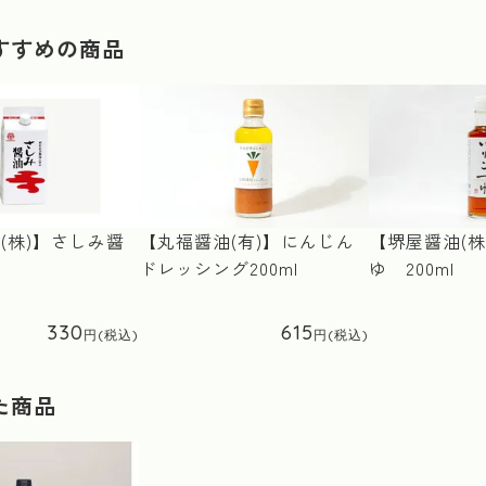
すすめの商品
(株)】さしみ醤
【丸福醤油(有)】にんじん
【堺屋醤油(株
ドレッシング200ml
ゆ 200ml
330
615
た商品