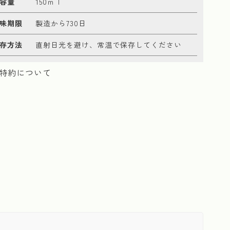
容量
150ｍｌ
味期限
製造から730日
存方法
直射日光を避け、常温で保存してください
特約について