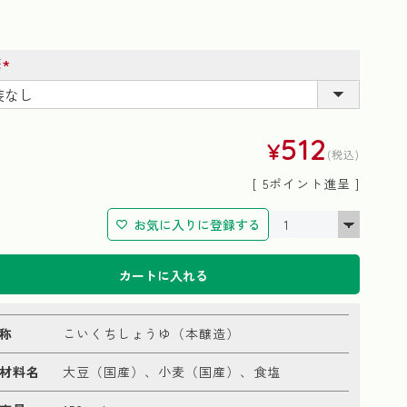
装
(必
須)
512
¥
税込
[
5
ポイント進呈 ]
お気に入りに登録する
カートに入れる
称
こいくちしょうゆ（本醸造）
材料名
大豆（国産）、小麦（国産）、食塩