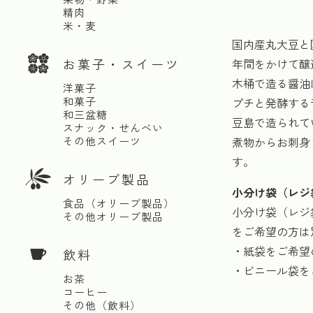
精肉
米・麦
国内産丸大豆と
お菓子・スイーツ
年間をかけて醸
木桶で造る醤油
洋菓子
和菓子
プチと発酵する
和三盆糖
豆島で造られて
スナック・せんべい
その他スイーツ
煮物からお刺身
す。
オリーブ製品
小分け袋（レジ
食品（オリーブ製品）
小分け袋（レジ
その他オリーブ製品
をご希望の方は
・紙袋をご希望
飲料
・ビニール袋を
お茶
コーヒー
その他（飲料）