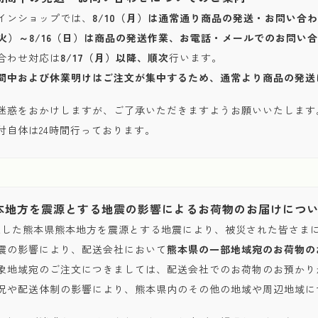
インショップでは、
8/10（月）は通常通り商品の発送・お問い合
1（火）～8/16（日）は商品の発送作業、お電話・メールでのお問
合わせ対応は
8/17（月）以降、順次
行います。
間中および休業明けはご注文が集中するため、通常より商品の発送
迷惑をおかけしますが、ご了承いただきますようお願いいたします
付自体は24時間行っております。
本地方を震源とする地震の影響によるお荷物のお届けにつ
発生した熊本県熊本地方を震源とする地震により、被災された皆さま
震の影響により、配送会社において
熊本県の一部地域宛のお荷物の
象地域宛のご注文につきましては、配送会社でのお荷物のお預かり
況や配送体制の影響により、熊本県内のその他の地域や周辺地域に