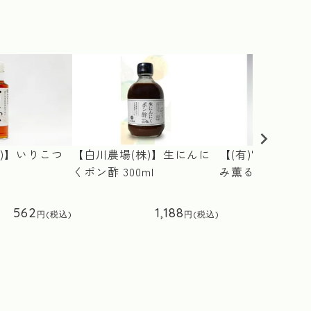
)】いりこつ
【白川農場(株)】生にんに
【(有)宮地醤油
くポン酢 300ml
み薫る 燻製醤油 
562
1,188
1