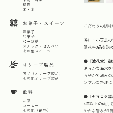
精肉
米・麦
お菓子・スイーツ
こだわりの調味
洋菓子
和菓子
香川・小豆島の
和三盆糖
スナック・せんべい
調味料3品を詰
その他スイーツ
●
【波花堂】御塩(
オリーブ製品
清らかな海水を
食品（オリーブ製品）
ろやかで深みの
その他オリーブ製品
ンプルな料理に
飲料
●
【ヤマロク醤
お茶
4年以上の歳月
コーヒー
やかな旨みが特
その他（飲料）