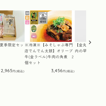
 夏季限定セッ
※冷凍※【みそしゃぶ専門
【金丸水産乾物(
店でんでん太鼓】オリーブ
内の早どれ海苔
牛(金ラベル)牛肉の角煮 2
個セット
2,965
3,456