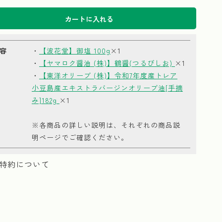
カートに入れる
容
・
【波花堂】御塩 100g
×1
・
【ヤマロク醤油 (株)】鶴醤(つるびしお)
×1
・
【東洋オリーブ (株)】令和7年度産トレア
小豆島産エキストラバージンオリーブ油[手摘
み]182g
×1
※各商品の詳しい説明は、それぞれの商品説
明ページでご確認ください。
特約について