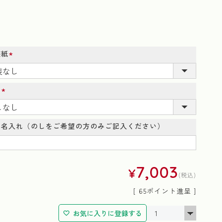
装紙
(必
須)
し
(必
須)
し名入れ（のしをご希望の方のみご記入ください）
7,003
¥
税込
[
65
ポイント進呈 ]
お気に入りに登録する