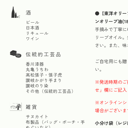
酒
●
【東洋オリー
ンオリーブ油(18
ビール
日本酒
手摘みで丁寧に
リキュール
リーブオイル。
ワイン
さい。また、味
伝統的工芸品
ご自宅用にも贈
香川漆器
い。
丸亀うちわ
高松張子・張子虎
讃岐かがり手まり
※発送時期のご
讃岐のり染
せ」欄にご記入
その他（伝統的工芸品）
※オンラインシ
雑貨
場合がございま
サヌカイト
布製品（バッグ・ポーチ・手
小分け袋（レジ
ぬぐいなど）