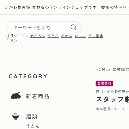
かがわ物産館 栗林庵のオンラインショップです。香川の特産品
注目ワード：
せとろん
うどん
みかん
レモン
だし醤油
ヤドン
HOME
栗林庵
CATEGORY
包装無料
香川・小豆島の豊か
新着商品
スタッフ
商品番号
gift-110
麺類
うどん