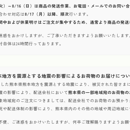
1（火）～8/16（日）は商品の発送作業、お電話・メールでのお問
合わせ対応は
8/17（月）以降、順次
行います。
間中および休業明けはご注文が集中するため、通常より商品の発送
迷惑をおかけしますが、ご了承いただきますようお願いいたします
付自体は24時間行っております。
本地方を震源とする地震の影響によるお荷物のお届けにつ
発生した熊本県熊本地方を震源とする地震により、被災された皆さま
震の影響により、配送会社において
熊本県の一部地域宛のお荷物の
象地域宛のご注文につきましては、配送会社でのお荷物のお預かり
況や配送体制の影響により、熊本県内のその他の地域や周辺地域に
不便、ご迷惑をおかけいたしますが、何卒ご理解賜りますようお願