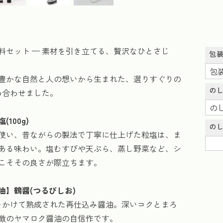
料セット — 素材を引き立てる、贅沢なひとさじ
包
豊かな自然と人の想いから生まれた、選りすぐりの
の
め合わせました。
100g)
の
使い、昔ながらの製法で丁寧に仕上げた粒塩は、ま
ある味わい。塩むすびや天ぷら、蒸し野菜など、シ
こそその良さが際立ちます。
油】鶴醤(つるびしお)
をかけて熟成された再仕込み醤油。深いコクとまろ
徴のヤマロク醤油の自信作です。