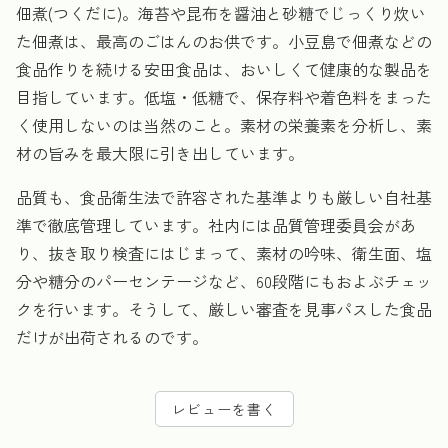
佃煮(つくだに)。海苔や昆布を醤油と砂糖でじっくり炊い
た佃煮は、最高のごはんのお供です。小豆島で佃煮などの
食品作りを続ける安田食品は、おいしくて健康的な製品を
目指しています。低塩・低糖で、保存料や着色料をまった
く使用しないのは当然のこと。素材の栄養素を分析し、素
材の旨みを最大限に引き出しています。
品質も、食品衛生法で許容された基準よりも厳しい自社基
準で徹底管理しています。社内には品質管理委員会があ
り、抜き取り検査にはじまって、素材の吟味、衛生面、塩
分や糖分のパーセンテージなど、60段階にもおよぶチェッ
クを行います。そうして、厳しい審査を見事パスした食品
だけが出荷されるのです。
レビューを書く