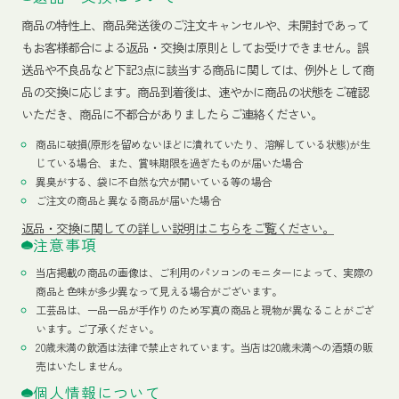
商品の特性上、商品発送後のご注文キャンセルや、未開封であって
もお客様都合による返品・交換は原則としてお受けできません。誤
送品や不良品など下記3点に該当する商品に関しては、例外として商
品の交換に応じます。商品到着後は、速やかに商品の状態をご確認
いただき、商品に不都合がありましたらご連絡ください。
商品に破損(原形を留めないほどに潰れていたり、溶解している状態)が生
じている場合、また、賞味期限を過ぎたものが届いた場合
異臭がする、袋に不自然な穴が開いている等の場合
ご注文の商品と異なる商品が届いた場合
返品・交換に関しての詳しい説明はこちらをご覧ください。
注意事項
当店掲載の商品の画像は、ご利用のパソコンのモニターによって、実際の
商品と色味が多少異なって見える場合がございます。
工芸品は、一品一品が手作りのため写真の商品と現物が異なることがござ
います。ご了承ください。
20歳未満の飲酒は法律で禁止されています。当店は20歳未満への酒類の販
売はいたしません。
個人情報について