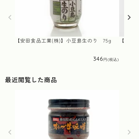
【安田食品工業(株)】小豆島生のり 75g
【岡田食
346
最近閲覧した商品