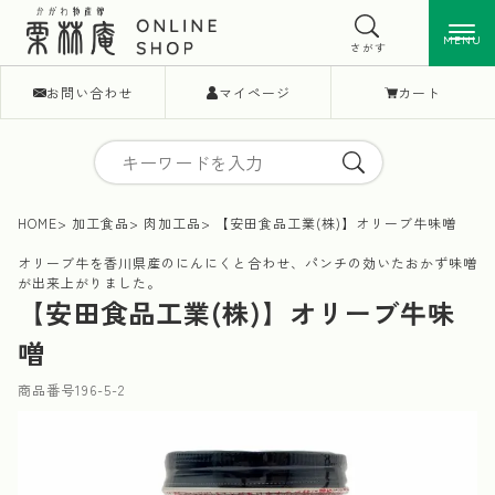
MENU
MENU
さがす
お問い合わせ
マイページ
カート
HOME
加工食品
肉加工品
【安田食品工業(株)】オリーブ牛味噌
オリーブ牛を香川県産のにんにくと合わせ、パンチの効いたおかず味噌
が出来上がりました。
【安田食品工業(株)】オリーブ牛味
噌
商品番号
196-5-2