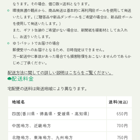
なります。その場合、個口数×送料となります。
環境保護の観点から、商品発送は基本的に再利用段ボールを使用して発送
いたします。(ご贈答品や新品ダンボールをご希望の場合は、新品段ボール
を使用して発送いたします。)
また、ギフト包装のご希望がない場合は、新聞紙を緩衝材としてお入れ
し、お送りいたします。
ゆうパケットでお届けの場合
郵便受けへのお届けとなるため、日時指定はできません。
万一配送中に事故があった場合でも損害賠償をおこないませんのであらか
じめご了承ください。
配送方法
に関しての詳しい説明はこちらをご覧ください。
配送料金
宅配便の送料は発送地域により異なります。
地域名
送料
(税込)
四国(香川県・徳島県・愛媛県・高知県)
650円
中国地方、近畿地方
700円
北陸地方、東海地方、九州地方
750円