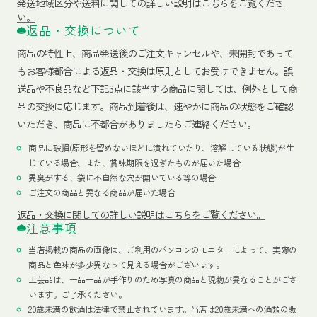
発送地域区分や送料に関しての詳しい説明はこちらをご覧くださ
い。
返品・交換について
商品の特性上、商品発送後のご注文キャンセルや、未開封であって
もお客様都合による返品・交換は原則としてお受けできません。誤
送品や不良品など下記3点に該当する商品に関しては、例外として商
品の交換に応じます。商品到着後は、速やかに商品の状態をご確認
いただき、商品に不都合がありましたらご連絡ください。
商品に破損(原形を留めないほどに潰れていたり、溶解している状態)が生
じている場合、また、賞味期限を過ぎたものが届いた場合
異臭がする、袋に不自然な穴が開いている等の場合
ご注文の商品と異なる商品が届いた場合
返品・交換に関しての詳しい説明はこちらをご覧ください。
注意事項
当店掲載の商品の画像は、ご利用のパソコンのモニターによって、実際の
商品と色味が多少異なって見える場合がございます。
工芸品は、一品一品が手作りのため写真の商品と現物が異なることがござ
います。ご了承ください。
20歳未満の飲酒は法律で禁止されています。当店は20歳未満への酒類の販