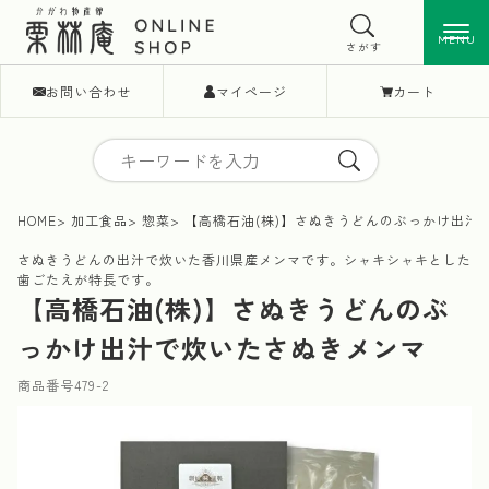
MENU
MENU
さがす
お問い合わせ
マイページ
カート
HOME
加工食品
惣菜
【高橋石油(株)】さぬきうどんのぶっかけ出汁
さぬきうどんの出汁で炊いた香川県産メンマです。シャキシャキとした
歯ごたえが特長です。
【高橋石油(株)】さぬきうどんのぶ
っかけ出汁で炊いたさぬきメンマ
商品番号
479-2