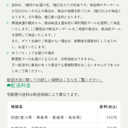
送料は、1箇所のお届け先、1個口あたりの料金です。発送時のダンボール
が3辺100センチ以上の場合は、商品の破損を防ぐため、2個口以上の発送と
なります。その場合、個口数×送料となります。
環境保護の観点から、商品発送は基本的に再利用段ボールを使用して発送
いたします。(ご贈答品や新品ダンボールをご希望の場合は、新品段ボール
を使用して発送いたします。)
また、ギフト包装のご希望がない場合は、新聞紙を緩衝材としてお入れ
し、お送りいたします。
ゆうパケットでお届けの場合
郵便受けへのお届けとなるため、日時指定はできません。
万一配送中に事故があった場合でも損害賠償をおこないませんのであらか
じめご了承ください。
配送方法
に関しての詳しい説明はこちらをご覧ください。
配送料金
宅配便の送料は発送地域により異なります。
地域名
送料
(税込)
四国(香川県・徳島県・愛媛県・高知県)
650円