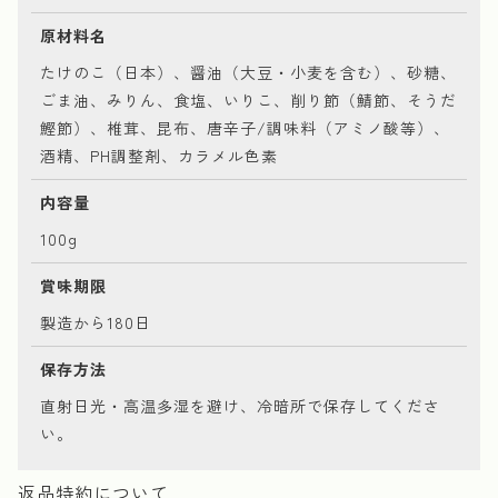
原材料名
たけのこ（日本）、醤油（大豆・小麦を含む）、砂糖、
ごま油、みりん、食塩、いりこ、削り節（鯖節、そうだ
鰹節）、椎茸、昆布、唐辛子/調味料（アミノ酸等）、
酒精、PH調整剤、カラメル色素
内容量
100g
賞味期限
製造から180日
保存方法
直射日光・高温多湿を避け、冷暗所で保存してくださ
い。
返品特約について