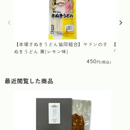
【本場さぬきうどん協同組合】ヤドンのさ
【(株)
ぬきうどん 黄(レモン味)
「国産小
450
最近閲覧した商品