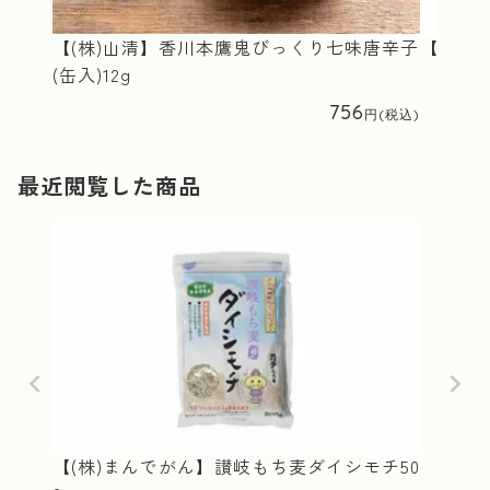
【(株)山清】香川本鷹鬼びっくり七味唐辛子
【白川農
(缶入)12g
756
最近閲覧した商品
【(株)まんでがん】讃岐もち麦ダイシモチ50