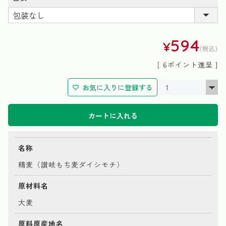
(必
須)
594
¥
税込
[
6
ポイント進呈 ]
お気に入りに登録する
カートに入れる
名称
精麦（讃岐もち麦ダイシモチ）
原材料名
大麦
原料原産地名