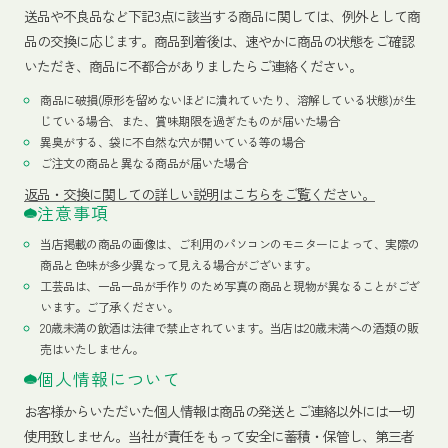
送品や不良品など下記3点に該当する商品に関しては、例外として商
品の交換に応じます。商品到着後は、速やかに商品の状態をご確認
いただき、商品に不都合がありましたらご連絡ください。
商品に破損(原形を留めないほどに潰れていたり、溶解している状態)が生
じている場合、また、賞味期限を過ぎたものが届いた場合
異臭がする、袋に不自然な穴が開いている等の場合
ご注文の商品と異なる商品が届いた場合
返品・交換に関しての詳しい説明はこちらをご覧ください。
注意事項
当店掲載の商品の画像は、ご利用のパソコンのモニターによって、実際の
商品と色味が多少異なって見える場合がございます。
工芸品は、一品一品が手作りのため写真の商品と現物が異なることがござ
います。ご了承ください。
20歳未満の飲酒は法律で禁止されています。当店は20歳未満への酒類の販
売はいたしません。
個人情報について
お客様からいただいた個人情報は商品の発送とご連絡以外には一切
使用致しません。当社が責任をもって安全に蓄積・保管し、第三者