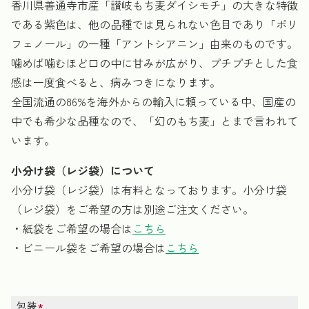
香川県善通寺市産「讃岐もち麦ダイシモチ」の大きな特徴
である紫色は、他の品種では見られない色目であり「ポリ
フェノール」の一種「アントシアニン」由来のものです。
噛めば噛むほど口の中に甘みが広がり、プチプチとした食
感は一度食べると、病みつきになります。
全国流通の86%を海外からの輸入に頼っている中、国産の
中でも希少な品種なので、「幻のもち麦」とまで言われて
います。
小分け袋（レジ袋）について
小分け袋（レジ袋）は有料となっております。小分け袋
（レジ袋）をご希望の方は別途ご注文ください。
・紙袋をご希望の場合は
こちら
・ビニール袋をご希望の場合は
こちら
包装