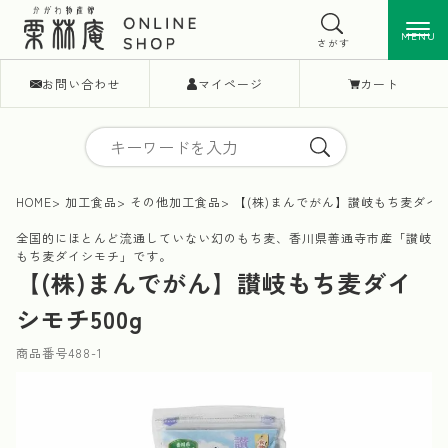
MENU
MENU
さがす
お問い合わせ
マイページ
カート
HOME
加工食品
その他加工食品
【(株)まんでがん】讃岐もち麦ダイシ
全国的にほとんど流通していない幻のもち麦、香川県善通寺市産「讃岐
もち麦ダイシモチ」です。
【(株)まんでがん】讃岐もち麦ダイ
シモチ500g
商品番号
488-1