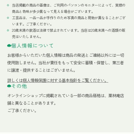
当店掲載の商品の画像は、ご利用のパソコンのモニターによって、実際の
商品と色味が多少異なって見える場合がございます。
工芸品は、一品一品が手作りのため写真の商品と現物が異なることがござ
います。ご了承ください。
20歳未満の飲酒は法律で禁止されています。当店は20歳未満への酒類の販
売はいたしません。
個人情報について
お客様からいただいた個人情報は商品の発送とご連絡以外には一切
使用致しません。当社が責任をもって安全に蓄積・保管し、第三者
に譲渡・提供することはございません。
詳しくは個人情報保護に対する基本指針をご覧ください。
その他
オンラインショップに掲載されている一部の商品価格は、栗林庵店
舗と異なることがあります。
ご了承ください。