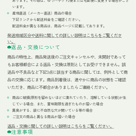
あります。その際は、ゆうパケット2便または宅配便に変更する場合がござ
います。
産地直送（メーカー直送）商品の場合
下記リンクから配送料金をご確認ください。
配送料金が異なる商品は、商品ページに記載しております。
発送地域区分や送料に関しての詳しい説明はこちらをご覧くださ
い。
返品・交換について
商品の特性上、商品発送後のご注文キャンセルや、未開封であって
もお客様都合による返品・交換は原則としてお受けできません。誤
送品や不良品など下記3点に該当する商品に関しては、例外として商
品の交換に応じます。商品到着後は、速やかに商品の状態をご確認
いただき、商品に不都合がありましたらご連絡ください。
商品に破損(原形を留めないほどに潰れていたり、溶解している状態)が生
じている場合、また、賞味期限を過ぎたものが届いた場合
異臭がする、袋に不自然な穴が開いている等の場合
ご注文の商品と異なる商品が届いた場合
返品・交換に関しての詳しい説明はこちらをご覧ください。
注意事項