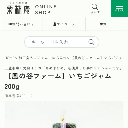
MENU
MENU
さがす
お問い合わせ
マイページ
カート
HOME
加工食品
ジャム・はちみつ
【風の谷ファーム】いちごジャム 
三豊市産の完熟イチゴ「さぬきひめ」を使用した手作りのジャムです。
【風の谷ファーム】いちごジャム
200g
商品番号
468-1-2