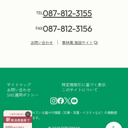
087-812-3155
TEL
087-812-3156
FAX
お問い合わせ
栗林庵 施設サイト
サイトマップ
特定商取引に基づく表示
お問い合わせ
このサイトについて
SNS運用ポリシー
当サイトに掲載されている個々の情報（文章・写真・イラストなど）の無断使
×
用・転載を禁止します。