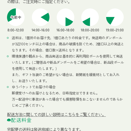
の際は、ご注文時にご指定ください。
送料は、1箇所のお届け先、1個口あたりの料金です。発送時のダンボール
が3辺100センチ以上の場合は、商品の破損を防ぐため、2個口以上の発送と
なります。その場合、個口数×送料となります。
環境保護の観点から、商品発送は基本的に再利用段ボールを使用して発送
いたします。(ご贈答品や新品ダンボールをご希望の場合は、新品段ボール
を使用して発送いたします。)
また、ギフト包装のご希望がない場合は、新聞紙を緩衝材としてお入れ
し、お送りいたします。
ゆうパケットでお届けの場合
郵便受けへのお届けとなるため、日時指定はできません。
万一配送中に事故があった場合でも損害賠償をおこないませんのであらか
じめご了承ください。
配送方法
に関しての詳しい説明はこちらをご覧ください。
配送料金
宅配便の送料は発送地域により異なります。