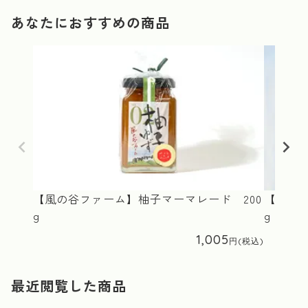
あなたにおすすめの商品
【風の谷ファーム】柚子マーマレード 200
【クレハ
g
g
1,005
最近閲覧した商品