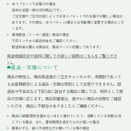
ゆうパケットでお届けの場合
送料は全国一律300円(税込)です。
ご注文数やご注文内容によってはゆうパケットでのお届けが難しい場合が
あります。その際は、ゆうパケット2便または宅配便に変更する場合がござ
います。
産地直送（メーカー直送）商品の場合
下記リンクから配送料金をご確認ください。
配送料金が異なる商品は、商品ページに記載しております。
発送地域区分や送料に関しての詳しい説明はこちらをご覧くださ
い。
返品・交換について
商品の特性上、商品発送後のご注文キャンセルや、未開封であって
もお客様都合による返品・交換は原則としてお受けできません。誤
送品や不良品など下記3点に該当する商品に関しては、例外として商
品の交換に応じます。商品到着後は、速やかに商品の状態をご確認
いただき、商品に不都合がありましたらご連絡ください。
商品に破損(原形を留めないほどに潰れていたり、溶解している状態)が生
じている場合、また、賞味期限を過ぎたものが届いた場合
異臭がする、袋に不自然な穴が開いている等の場合