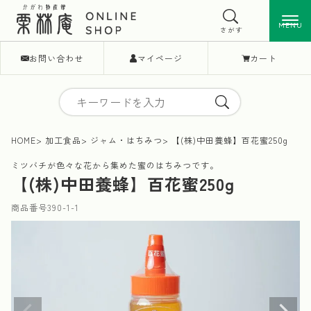
MENU
MENU
さがす
お問い合わせ
マイページ
カート
HOME
加工食品
ジャム・はちみつ
【(株)中田養蜂】百花蜜250g
ミツバチが色々な花から集めた蜜のはちみつです。
【(株)中田養蜂】百花蜜250g
商品番号
390-1-1