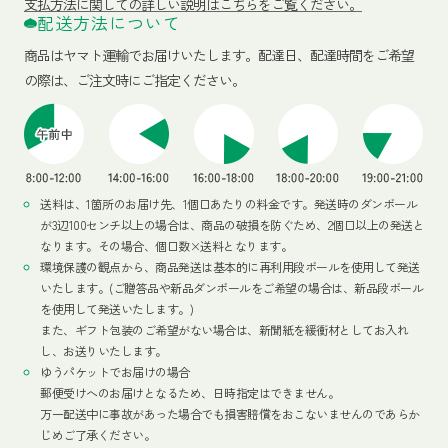
支払方法に関しての詳しい説明はこちらをご覧ください。
配送方法について
商品はヤマト運輸でお届けいたします。
配達日、配達時間をご希望
の際は、ご注文時にご指定ください。
送料は、1箇所のお届け先、1個口あたりの料金です。発送時のダンボール
が3辺100センチ以上の場合は、商品の破損を防ぐため、2個口以上の発送と
なります。その場合、個口数×送料となります。
環境保護の観点から、商品発送は基本的に再利用段ボールを使用して発送
いたします。(ご贈答品や新品ダンボールをご希望の場合は、新品段ボール
を使用して発送いたします。)
また、ギフト包装のご希望がない場合は、新聞紙を緩衝材としてお入れ
し、お送りいたします。
ゆうパケットでお届けの場合
郵便受けへのお届けとなるため、日時指定はできません。
万一配送中に事故があった場合でも損害賠償をおこないませんのであらか
じめご了承ください。