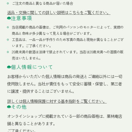
ご注文の商品と異なる商品が届いた場合
返品・交換に関しての詳しい説明はこちらをご覧ください。
注意事項
当店掲載の商品の画像は、ご利用のパソコンのモニターによって、実際の
商品と色味が多少異なって見える場合がございます。
工芸品は、一品一品が手作りのため写真の商品と現物が異なることがござ
います。ご了承ください。
20歳未満の飲酒は法律で禁止されています。当店は20歳未満への酒類の販
売はいたしません。
個人情報について
お客様からいただいた個人情報は商品の発送とご連絡以外には一切
使用致しません。当社が責任をもって安全に蓄積・保管し、第三者
に譲渡・提供することはございません。
詳しくは個人情報保護に対する基本指針をご覧ください。
その他
オンラインショップに掲載されている一部の商品価格は、栗林庵店
舗と異なることがあります。
ご了承ください。