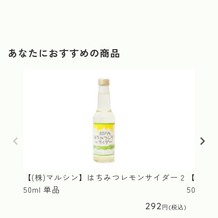
あなたにおすすめの商品
【(株)マルシン】はちみつレモンサイダー 2
【(株)
50ml 単品
50ml 
292