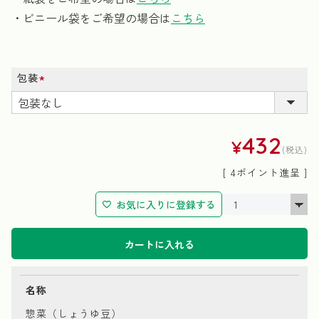
・ビニール袋をご希望の場合は
こちら
包装
(必
須)
432
¥
税込
[
4
ポイント進呈 ]
お気に入りに登録する
カートに入れる
名称
惣菜（しょうゆ豆）