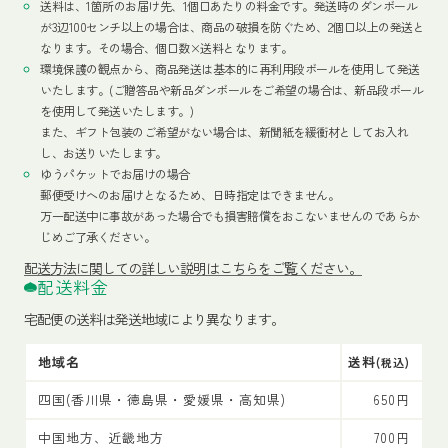
送料は、1箇所のお届け先、1個口あたりの料金です。発送時のダンボール
が3辺100センチ以上の場合は、商品の破損を防ぐため、2個口以上の発送と
なります。その場合、個口数×送料となります。
環境保護の観点から、商品発送は基本的に再利用段ボールを使用して発送
いたします。(ご贈答品や新品ダンボールをご希望の場合は、新品段ボール
を使用して発送いたします。)
また、ギフト包装のご希望がない場合は、新聞紙を緩衝材としてお入れ
し、お送りいたします。
ゆうパケットでお届けの場合
郵便受けへのお届けとなるため、日時指定はできません。
万一配送中に事故があった場合でも損害賠償をおこないませんのであらか
じめご了承ください。
配送方法
に関しての詳しい説明はこちらをご覧ください。
配送料金
宅配便の送料は発送地域により異なります。
地域名
送料
(税込)
四国(香川県・徳島県・愛媛県・高知県)
650円
中国地方、近畿地方
700円