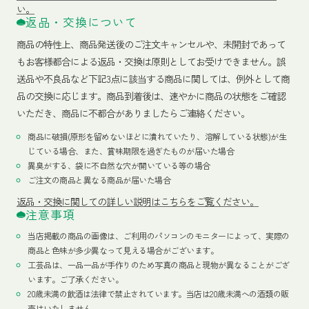
い。
返品・交換について
商品の特性上、商品発送後のご注文キャンセルや、未開封であって
もお客様都合による返品・交換は原則としてお受けできません。誤
送品や不良品など下記3点に該当する商品に関しては、例外として商
品の交換に応じます。商品到着後は、速やかに商品の状態をご確認
いただき、商品に不都合がありましたらご連絡ください。
商品に破損(原形を留めないほどに潰れていたり、溶解している状態)が生
じている場合、また、賞味期限を過ぎたものが届いた場合
異臭がする、袋に不自然な穴が開いている等の場合
ご注文の商品と異なる商品が届いた場合
返品・交換に関しての詳しい説明はこちらをご覧ください。
注意事項
当店掲載の商品の画像は、ご利用のパソコンのモニターによって、実際の
商品と色味が多少異なって見える場合がございます。
工芸品は、一品一品が手作りのため写真の商品と現物が異なることがござ
います。ご了承ください。
20歳未満の飲酒は法律で禁止されています。当店は20歳未満への酒類の販
売はいたしません。