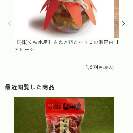
【(株)安岐水産】さぬき蛸といりこの瀬戸内
【ヤマロ
アヒージョ
1,674
最近閲覧した商品