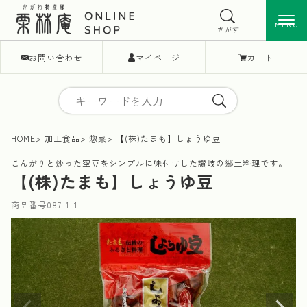
MENU
MENU
さがす
お問い合わせ
マイページ
カート
HOME
加工食品
惣菜
【(株)たまも】しょうゆ豆
こんがりと炒った空豆をシンプルに味付けした讃岐の郷土料理です。
【(株)たまも】しょうゆ豆
商品番号
087-1-1