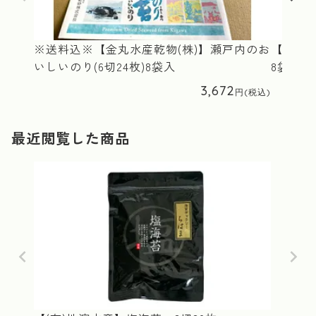
※送料込※【金丸水産乾物(株)】瀬戸内のお
【(株)
いしいのり(6切24枚)8袋入
8袋入
3,672
最近閲覧した商品