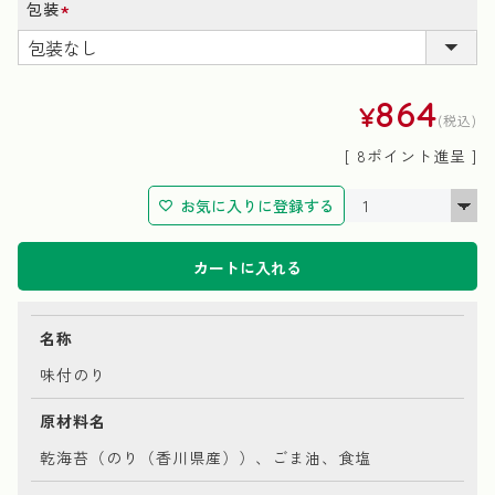
包装
(必
須)
864
¥
税込
[
8
ポイント進呈 ]
お気に入りに登録する
カートに入れる
名称
味付のり
原材料名
乾海苔（のり（香川県産））、ごま油、食塩