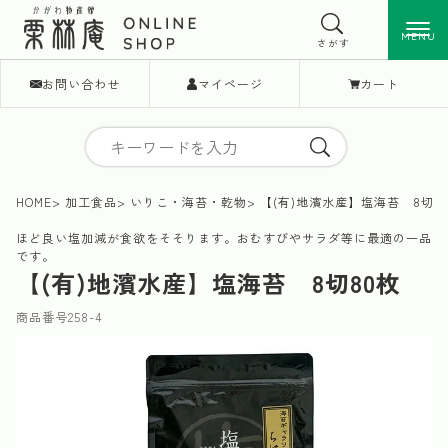
MENU
MENU
さがす
お問い合わせ
マイページ
カート
HOME
加工食品
いりこ・海苔・乾物
【(有)地濱水産】塩海苔 8切8
ほど良い塩加減が食欲をそそります。おむすびやサラダ等に最適の一品
です。
【(有)地濱水産】塩海苔 8切80枚
商品番号
258-4