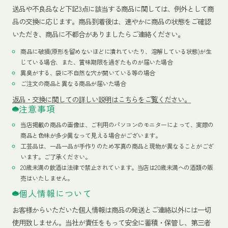
送品や不良品など下記3点に該当する商品に関しては、例外として商
品の交換に応じます。商品到着後は、速やかに商品の状態をご確認
いただき、商品に不都合がありましたらご連絡ください。
商品に破損(原形を留めないほどに潰れていたり、溶解している状態)が生
じている場合、また、賞味期限を過ぎたものが届いた場合
異臭がする、袋に不自然な穴が開いている等の場合
ご注文の商品と異なる商品が届いた場合
返品・交換に関しての詳しい説明はこちらをご覧ください。
注意事項
当店掲載の商品の画像は、ご利用のパソコンのモニターによって、実際の
商品と色味が多少異なって見える場合がございます。
工芸品は、一品一品が手作りのため写真の商品と現物が異なることがござ
います。ご了承ください。
20歳未満の飲酒は法律で禁止されています。当店は20歳未満への酒類の販
売はいたしません。
個人情報について
お客様からいただいた個人情報は商品の発送とご連絡以外には一切
使用致しません。当社が責任をもって安全に蓄積・保管し、第三者