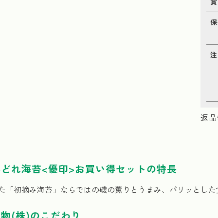
賞
保
注
返品
どれ海苔<優印>お買い得セットの特長
た「初摘み海苔」ならではの磯の薫りとうまみ、パリッとした
物(株)のこだわり