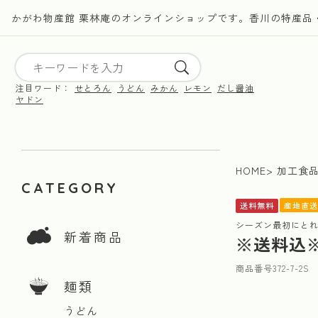
かがわ物産館 栗林庵のオンラインショップです。香川の特産品
注目ワード：
せとろん
うどん
みかん
レモン
だし醤油
ヤドン
HOME
加工食
CATEGORY
産地直送
送料無料
シーズン最初にと
新着商品
※送料込
商品番号
372-7-2S
麺類
うどん