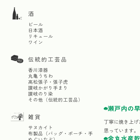
酒
ビール
日本酒
リキュール
ワイン
伝統的工芸品
香川漆器
丸亀うちわ
高松張子・張子虎
讃岐かがり手まり
讃岐のり染
その他（伝統的工芸品）
瀬戸内の早
雑貨
丁寧に焼き上げ
サヌカイト
思っています。
布製品（バッグ・ポーチ・手
金丸水産乾
ぬぐいなど）