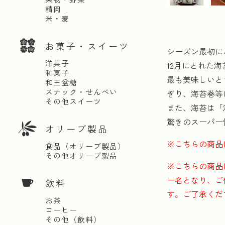
精肉
米・麦
お菓子・スイーツ
シーズン最初に
洋菓子
12月にとれた
和菓子
最も美味しいと
和三盆糖
スナック・せんべい
ぎり、海苔巻等
その他スイーツ
また、海苔は「
驚きのスーパー
オリーブ製品
※こちらの商品
食品（オリーブ製品）
その他オリーブ製品
※こちらの商品
ー名となり、ご
飲料
す。ご了承くだ
お茶
コーヒー
その他（飲料）