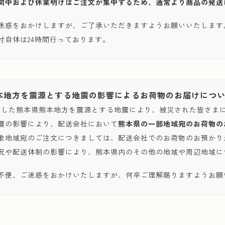
間中および休業明けはご注文が集中するため、通常より商品の発送
迷惑をおかけしますが、ご了承いただきますようお願いいたします
付自体は24時間行っております。
本地方を震源とする地震の影響によるお荷物のお届けにつ
発生した熊本県熊本地方を震源とする地震により、被災された皆さま
震の影響により、配送会社において
熊本県の一部地域宛のお荷物の
象地域宛のご注文につきましては、配送会社でのお荷物のお預かり
況や配送体制の影響により、熊本県内のその他の地域や周辺地域に
不便、ご迷惑をおかけいたしますが、何卒ご理解賜りますようお願