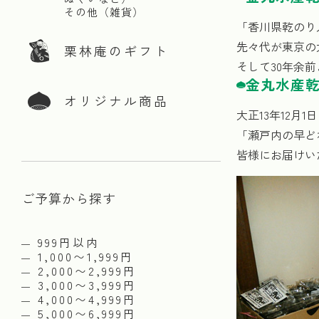
その他（雑貨）
「香川県乾のり
先々代が東京の
栗林庵のギフト
そして30年余
金丸水産乾
オリジナル商品
大正13年12
「瀬戸内の早ど
皆様にお届けい
ご予算から探す
999円以内
1,000〜1,999円
2,000〜2,999円
3,000〜3,999円
4,000〜4,999円
5,000〜6,999円