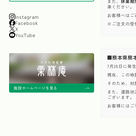
また、
休業期
承ください。
お客様へはご
Instagram
Facebook
※ご注文の受
X
YouTube
■熊本県熊
7月28日に
現在、この地
そのため、対
また、道路状
ございます。
お客様にはご