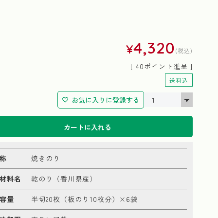
4,320
¥
税込
[
40
ポイント進呈 ]
送料込
お気に入りに登録する
カートに入れる
称
焼きのり
材料名
乾のり（香川県産）
容量
半切20枚（板のり10枚分）×6袋