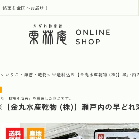
・銘菓を全国へお届け！
品
いりこ・海苔・乾物
※送料込※【金丸水産乾物 (株)】瀬戸
れた「初摘み海苔」を厳選した商品です。
※【金丸水産乾物 (株)】瀬戸内の早ど