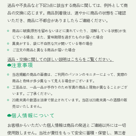
送品や不良品など下記3点に該当する商品に関しては、例外として商
品の交換に応じます。商品到着後は、速やかに商品の状態をご確認
いただき、商品に不都合がありましたらご連絡ください。
商品に破損(原形を留めないほどに潰れていたり、溶解している状態)が生
じている場合、また、賞味期限を過ぎたものが届いた場合
異臭がする、袋に不自然な穴が開いている等の場合
ご注文の商品と異なる商品が届いた場合
返品・交換に関しての詳しい説明はこちらをご覧ください。
注意事項
当店掲載の商品の画像は、ご利用のパソコンのモニターによって、実際の
商品と色味が多少異なって見える場合がございます。
工芸品は、一品一品が手作りのため写真の商品と現物が異なることがござ
います。ご了承ください。
20歳未満の飲酒は法律で禁止されています。当店は20歳未満への酒類の販
売はいたしません。
個人情報について
お客様からいただいた個人情報は商品の発送とご連絡以外には一切
使用致しません。当社が責任をもって安全に蓄積・保管し、第三者