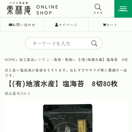
MENU
MENU
さがす
お問い合わせ
マイページ
カート
HOME
加工食品
いりこ・海苔・乾物
【(有)地濱水産】塩海苔 8切8
ほど良い塩加減が食欲をそそります。おむすびやサラダ等に最適の一品
です。
【(有)地濱水産】塩海苔 8切80枚
商品番号
258-4