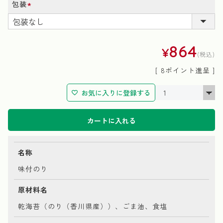
包装
(必
須)
864
¥
税込
[
8
ポイント進呈 ]
お気に入りに登録する
カートに入れる
名称
味付のり
原材料名
乾海苔（のり（香川県産））、ごま油、食塩