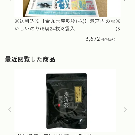
※送料込※【金丸水産乾物(株)】瀬戸内のお
※冷凍※
いしいのり(6切24枚)8袋入
(500g×
3,672
最近閲覧した商品