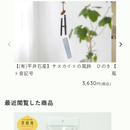
【(有)平井石産】サヌカイトの風鈴 ひのき
【(有)
ト音記号
風鈴(ひ
3,630
最近閲覧した商品