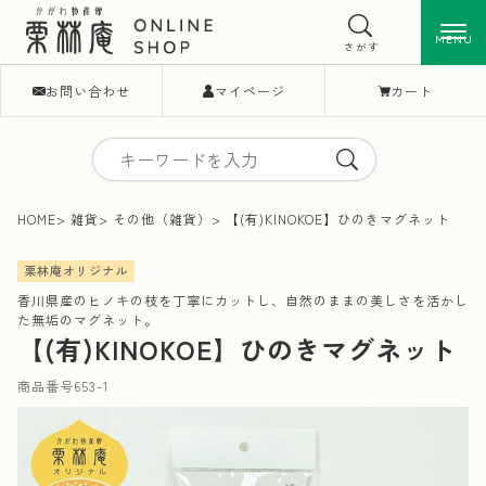
MENU
MENU
さがす
お問い合わせ
マイページ
カート
HOME
雑貨
その他（雑貨）
【(有)KINOKOE】ひのきマグネット
栗林庵オリジナル
香川県産のヒノキの枝を丁寧にカットし、自然のままの美しさを活かし
た無垢のマグネット。
【(有)KINOKOE】ひのきマグネット
商品番号
653-1