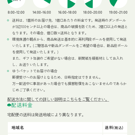
送料は、1箇所のお届け先、1個口あたりの料金です。発送時のダンボール
が3辺100センチ以上の場合は、商品の破損を防ぐため、2個口以上の発送と
なります。その場合、個口数×送料となります。
環境保護の観点から、商品発送は基本的に再利用段ボールを使用して発送
いたします。(ご贈答品や新品ダンボールをご希望の場合は、新品段ボール
を使用して発送いたします。)
また、ギフト包装のご希望がない場合は、新聞紙を緩衝材としてお入れ
し、お送りいたします。
ゆうパケットでお届けの場合
郵便受けへのお届けとなるため、日時指定はできません。
万一配送中に事故があった場合でも損害賠償をおこないませんのであらか
じめご了承ください。
配送方法
に関しての詳しい説明はこちらをご覧ください。
配送料金
宅配便の送料は発送地域により異なります。
地域名
送料
(税込)