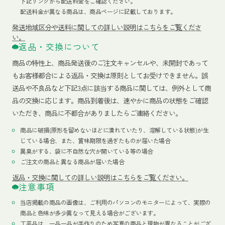
下記リンクから配送料金をご確認ください。
配送料金が異なる商品は、商品ページに記載しております。
発送地域区分や送料に関しての詳しい説明はこちらをご覧くださ
い。
返品・交換について
商品の特性上、商品発送後のご注文キャンセルや、未開封であって
もお客様都合による返品・交換は原則としてお受けできません。誤
送品や不良品など下記3点に該当する商品に関しては、例外として商
品の交換に応じます。商品到着後は、速やかに商品の状態をご確認
いただき、商品に不都合がありましたらご連絡ください。
商品に破損(原形を留めないほどに潰れていたり、溶解している状態)が生
じている場合、また、賞味期限を過ぎたものが届いた場合
異臭がする、袋に不自然な穴が開いている等の場合
ご注文の商品と異なる商品が届いた場合
返品・交換に関しての詳しい説明はこちらをご覧ください。
注意事項
当店掲載の商品の画像は、ご利用のパソコンのモニターによって、実際の
商品と色味が多少異なって見える場合がございます。
工芸品は、一品一品が手作りのため写真の商品と現物が異なることがござ