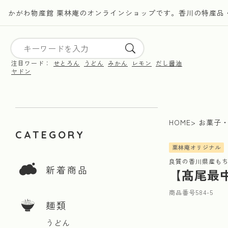
かがわ物産館 栗林庵のオンラインショップです。香川の特産品
注目ワード：
せとろん
うどん
みかん
レモン
だし醤油
ヤドン
HOME
お菓子
CATEGORY
栗林庵オリジナル
良質の香川県産も
新着商品
【髙尾最
商品番号
584-5
麺類
うどん