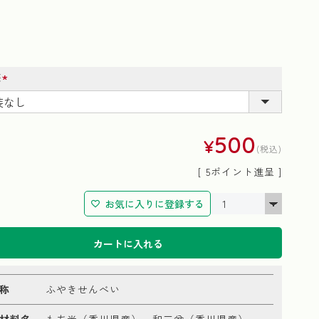
装
(必
須)
500
¥
税込
[
5
ポイント進呈 ]
お気に入りに登録する
カートに入れる
称
ふやきせんべい
材料名
もち米（香川県産）、和三盆（香川県産）、