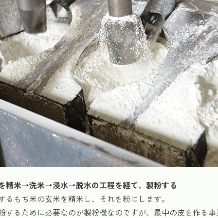
を精米→洗米→浸水→脱水の工程を経て、製粉する
するもち米の玄米を精米し、それを粉にします。
粉するために必要なのが製粉機なのですが、最中の皮を作る事