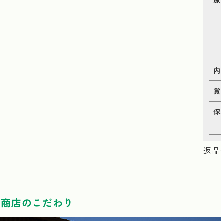
内
賞
保
返品
種商店のこだわり