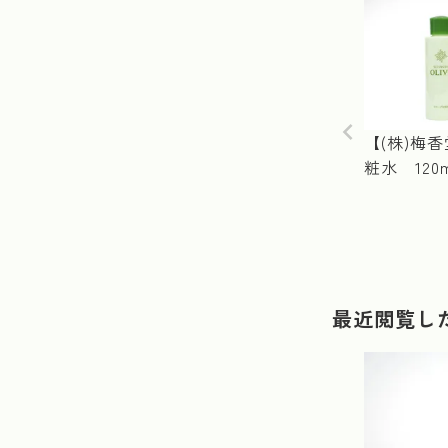
【(株)梅
粧水 120m
最近閲覧し