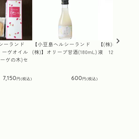
シーランド
【小豆島ヘルシーランド
【(株)梅香堂】
リーヴオイル
(株)】オリーブ甘酒(180mL)
液 120ml
ーヴの木)セ
7,150
600
1