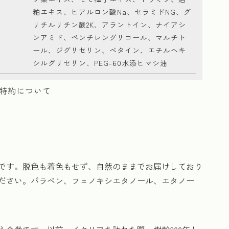
粕エキス、ヒアルロン酸Na、セラミドNG、グ
リチルリチン酸2K、アラントイン、ナイアシ
ンアミド、ペンチレングリコール、マルチト
ール、ジグリセリン、ベタイン、エチルヘキ
シルグリセリン、PEG-60水添ヒマシ油
特約について
です。脱色も着色もせず、自然のままでお届けしており
ださい。パラベン、フェノキシエタノール、エタノー