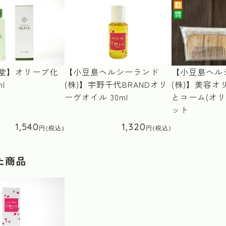
香堂】オリーブ化
【小豆島ヘルシーランド
【小豆島ヘル
l
(株)】宇野千代BRANDオリ
(株)】美容オ
ーヴオイル 30ml
とコーム(オリ
ット
1,540
1,320
た商品