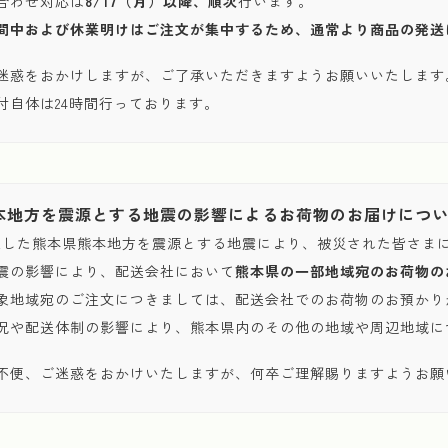
合わせ対応は
8/17（月）以降、順次
行います。
間中および休業明けはご注文が集中するため、通常より商品の発送
迷惑をおかけしますが、ご了承いただきますようお願いいたします
付自体は24時間行っております。
本地方を震源とする地震の影響によるお荷物のお届けにつ
発生した熊本県熊本地方を震源とする地震により、被災された皆さま
震の影響により、配送会社において
熊本県の一部地域宛のお荷物の
象地域宛のご注文につきましては、配送会社でのお荷物のお預かり
況や配送体制の影響により、熊本県内のその他の地域や周辺地域に
不便、ご迷惑をおかけいたしますが、何卒ご理解賜りますようお願