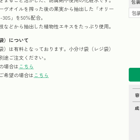
をまるごと活かした、防腐剤不使用の化粧水です。
包
ーヴオイルを搾った後の果実から抽出した「オリー
-30S」を50％配合。
枝などから抽出した植物性エキスをたっぷり使用。
袋）について
袋）は有料となっております。小分け袋（レジ袋）
別途ご注文ください。
の場合は
こちら
ご希望の場合は
こちら
容
成