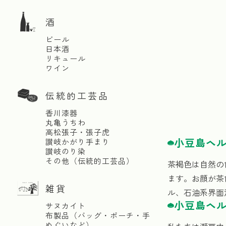
酒
ビール
日本酒
リキュール
ワイン
伝統的工芸品
香川漆器
丸亀うちわ
高松張子・張子虎
小豆島ヘル
讃岐かがり手まり
讃岐のり染
その他（伝統的工芸品）
茶褐色は自然の
ます。お顔が茶
雑貨
ル、石油系界面
小豆島ヘル
サヌカイト
布製品（バッグ・ポーチ・手
ぬぐいなど）