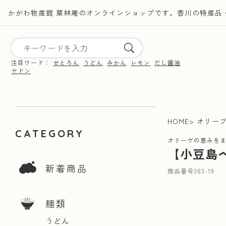
かがわ物産館 栗林庵のオンラインショップです。香川の特産品
注目ワード：
せとろん
うどん
みかん
レモン
だし醤油
ヤドン
HOME
オリー
CATEGORY
オリーヴの恵みを
【小豆島
新着商品
商品番号
383-19
麺類
うどん