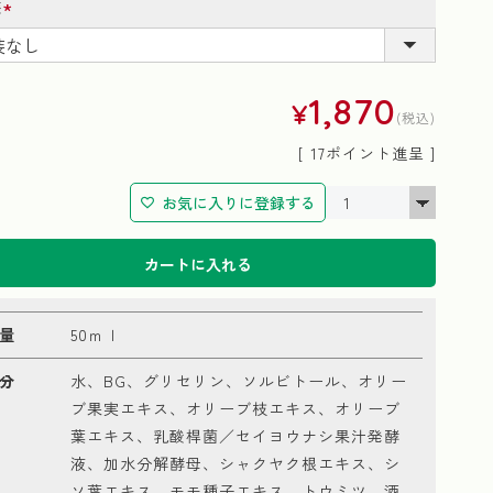
装
(必
須)
1,870
¥
税込
[
17
ポイント進呈 ]
お気に入りに登録する
カートに入れる
量
50ｍｌ
分
水、BG、グリセリン、ソルビトール、オリー
ブ果実エキス、オリーブ枝エキス、オリーブ
葉エキス、乳酸桿菌／セイヨウナシ果汁発酵
液、加水分解酵母、シャクヤク根エキス、シ
ソ葉エキス、モモ種子エキス、トウミツ、酒