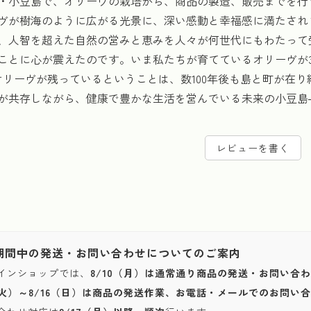
・小豆島で、オリーヴの栽培から、商品の製造、販売までを行う
ヴが樹海のように広がる光景に、深い感動と幸福感に満たされ
、人智を超えた自然の営みと恵みを人々が何世代にもわたって
ことに心が震えたのです。いま私たちが育てているオリーヴが3
もオリーヴが残っているということは、数100年後も島と町が在
が共存しながら、健康で豊かな生活を営んでいる未来の小豆島
レビューを書く
期間中の発送・お問い合わせについてのご案内
インショップでは、
8/10（月）は通常通り商品の発送・お問い合
1（火）～8/16（日）は商品の発送作業、お電話・メールでのお問