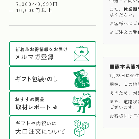
発送・お問い
7,000〜9,999円
また、
休業期
10,000円以上
承ください。
お客様へはご
※ご注文の受
■熊本県熊
7月28日に
現在、この地
そのため、対
また、道路状
ございます。
お客様にはご