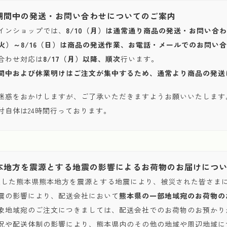
期間中の発送・お問い合わせについてのご案内
インショップでは、
8/10（月）は通常通り商品の発送・お問い合
1（火）～8/16（日）は商品の発送作業、お電話・メールでのお問
合わせ対応は
8/17（月）以降、順次
行います。
間中および休業明けはご注文が集中するため、通常より商品の発送
迷惑をおかけしますが、ご了承いただきますようお願いいたします
付自体は24時間行っております。
本地方を震源とする地震の影響によるお荷物のお届けにつ
発生した熊本県熊本地方を震源とする地震により、被災された皆さま
震の影響により、配送会社において
熊本県の一部地域宛のお荷物の
象地域宛のご注文につきましては、配送会社でのお荷物のお預かり
況や配送体制の影響により、熊本県内のその他の地域や周辺地域に