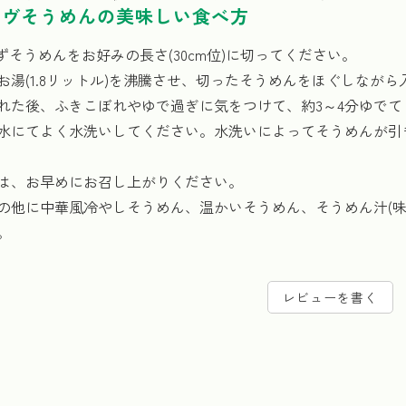
ーヴそうめんの美味しい食べ方
必ずそうめんをお好みの長さ(30cm位)に切ってください。
にお湯(1.8リットル)を沸騰させ、切ったそうめんをほぐしなが
を入れた後、ふきこぼれやゆで過ぎに気をつけて、約3～4分ゆで
げ冷水にてよく水洗いしてください。水洗いによってそうめんが
り後は、お早めにお召し上がりください。
の他に中華風冷やしそうめん、温かいそうめん、そうめん汁(味
。
レビューを書く