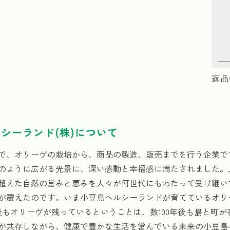
返品
シーランド(株)について
で、オリーヴの栽培から、商品の製造、販売までを行う企業です
のように広がる光景に、深い感動と幸福感に満たされました。
超えた自然の営みと恵みを人々が何世代にもわたって受け継い
が震えたのです。いま小豆島ヘルシーランドが育てているオリー
年後もオリーヴが残っているということは、数100年後も島と町
が共存しながら、健康で豊かな生活を営んでいる未来の小豆島