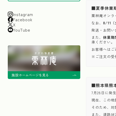
■夏季休業
Instagram
栗林庵オンラ
Facebook
なお、
8/1
X
YouTube
発送・お問い
また、
休業期
承ください。
お客様へはご
※ご注文の受
■熊本県熊
7月28日に
現在、この地
そのため、対
また、道路状