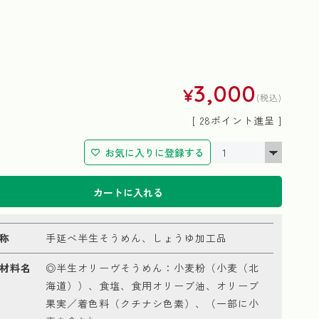
3,000
¥
税込
[
28
ポイント進呈 ]
お気に入りに登録する
カートに入れる
称
手延べ半生そうめん、しょうゆ加工品
材料名
◎半生オリーヴそうめん：小麦粉（小麦（北
海道））、食塩、食用オリーブ油、オリーブ
果実／着色料（クチナシ色素）、（一部に小