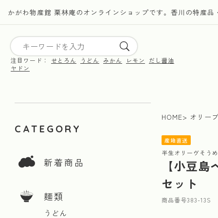
かがわ物産館 栗林庵のオンラインショップです。香川の特産品
注目ワード：
せとろん
うどん
みかん
レモン
だし醤油
ヤドン
HOME
オリー
CATEGORY
産地直送
半生オリーヴそう
新着商品
【小豆島
セット
麺類
商品番号
383-13S
うどん