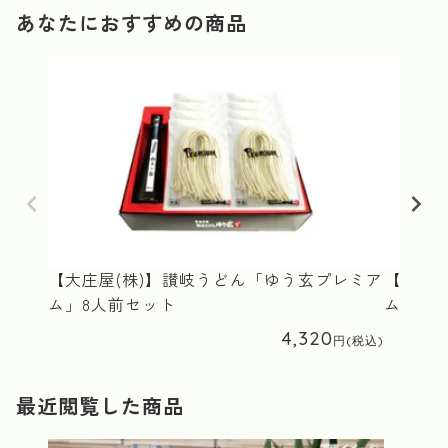
あなたにおすすめの商品
【大庄屋(株)】讃岐うどん「ゆう玄プレミア
【大庄屋
ム」8人前セット
ム」10
4,320
最近閲覧した商品