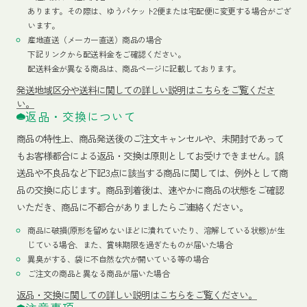
あります。その際は、ゆうパケット2便または宅配便に変更する場合がござ
います。
産地直送（メーカー直送）商品の場合
下記リンクから配送料金をご確認ください。
配送料金が異なる商品は、商品ページに記載しております。
発送地域区分や送料に関しての詳しい説明はこちらをご覧くださ
い。
返品・交換について
商品の特性上、商品発送後のご注文キャンセルや、未開封であって
もお客様都合による返品・交換は原則としてお受けできません。誤
送品や不良品など下記3点に該当する商品に関しては、例外として商
品の交換に応じます。商品到着後は、速やかに商品の状態をご確認
いただき、商品に不都合がありましたらご連絡ください。
商品に破損(原形を留めないほどに潰れていたり、溶解している状態)が生
じている場合、また、賞味期限を過ぎたものが届いた場合
異臭がする、袋に不自然な穴が開いている等の場合
ご注文の商品と異なる商品が届いた場合
返品・交換に関しての詳しい説明はこちらをご覧ください。