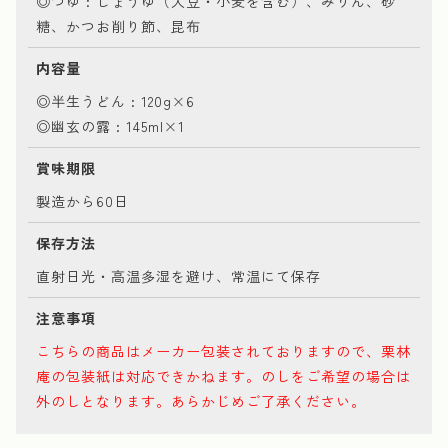
◎つゆ : しょうゆ（大豆・小麦を含む）、みりん、砂
糖、かつお削り節、昆布
内容量
◎半生うどん : 120g×6
◎幽玄の露 : 145ml×1
賞味期限
製造から60日
保存方法
直射日光・高温多湿を避け、常温にて保存
注意事項
こちらの商品はメーカー包装されておりますので、栗林
庵の包装紙は対応できかねます。のしをご希望の場合は
外のしとなります。あらかじめご了承ください。