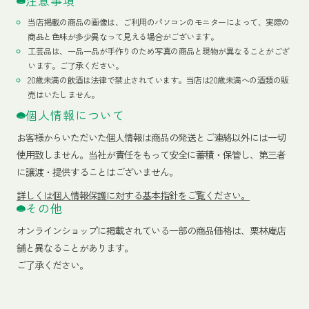
注意事項
当店掲載の商品の画像は、ご利用のパソコンのモニターによって、実際の
商品と色味が多少異なって見える場合がございます。
工芸品は、一品一品が手作りのため写真の商品と現物が異なることがござ
います。ご了承ください。
20歳未満の飲酒は法律で禁止されています。当店は20歳未満への酒類の販
売はいたしません。
個人情報について
お客様からいただいた個人情報は商品の発送とご連絡以外には一切
使用致しません。当社が責任をもって安全に蓄積・保管し、第三者
に譲渡・提供することはございません。
詳しくは個人情報保護に対する基本指針をご覧ください。
その他
オンラインショップに掲載されている一部の商品価格は、栗林庵店
舗と異なることがあります。
ご了承ください。