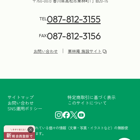
〒760-0073 香川県高松市栗林町1丁目20-16
087-812-3155
TEL
087-812-3156
FAX
お問い合わせ
栗林庵 施設サイト
サイトマップ
特定商取引に基づく表示
お問い合わせ
このサイトについて
SNS運用ポリシー
当サイトに掲載されている個々の情報（文章・写真・イラストなど）の無断使
×
用・転載を禁止します。