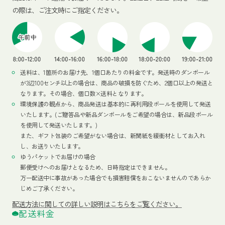
の際は、ご注文時にご指定ください。
送料は、1箇所のお届け先、1個口あたりの料金です。発送時のダンボール
が3辺100センチ以上の場合は、商品の破損を防ぐため、2個口以上の発送と
なります。その場合、個口数×送料となります。
環境保護の観点から、商品発送は基本的に再利用段ボールを使用して発送
いたします。(ご贈答品や新品ダンボールをご希望の場合は、新品段ボール
を使用して発送いたします。)
また、ギフト包装のご希望がない場合は、新聞紙を緩衝材としてお入れ
し、お送りいたします。
ゆうパケットでお届けの場合
郵便受けへのお届けとなるため、日時指定はできません。
万一配送中に事故があった場合でも損害賠償をおこないませんのであらか
じめご了承ください。
配送方法
に関しての詳しい説明はこちらをご覧ください。
配送料金