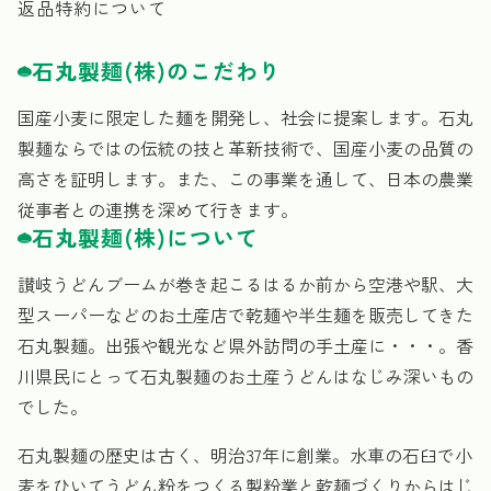
返品特約について
石丸製麺(株)のこだわり
国産小麦に限定した麺を開発し、社会に提案します。石丸
製麺ならではの伝統の技と革新技術で、国産小麦の品質の
高さを証明します。また、この事業を通して、日本の農業
従事者との連携を深めて行きます。
石丸製麺(株)について
讃岐うどんブームが巻き起こるはるか前から空港や駅、大
型スーパーなどのお土産店で乾麺や半生麺を販売してきた
石丸製麺。出張や観光など県外訪問の手土産に・・・。香
川県民にとって石丸製麺のお土産うどんはなじみ深いもの
でした。
石丸製麺の歴史は古く、明治37年に創業。水車の石臼で小
麦をひいてうどん粉をつくる製粉業と乾麺づくりからはじ