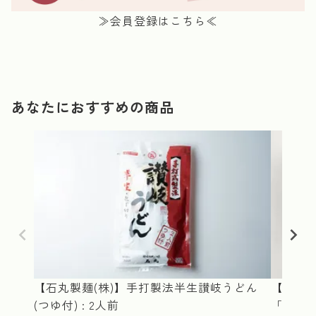
≫会員登録はこちら≪
あなたにおすすめの商品
【石丸製麺(株)】手打製法半生讃岐うどん
【石丸製
(つゆ付) : 2人前
「うどん