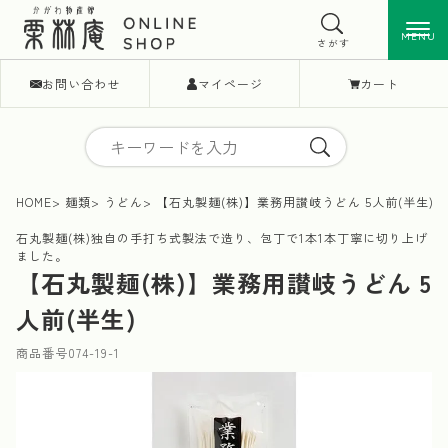
MENU
MENU
さがす
お問い合わせ
マイページ
カート
HOME
麺類
うどん
【石丸製麺(株)】業務用讃岐うどん 5人前(半生)
石丸製麺(株)独自の手打ち式製法で造り、包丁で1本1本丁寧に切り上げ
ました。
【石丸製麺(株)】業務用讃岐うどん 5
人前(半生)
商品番号
074-19-1