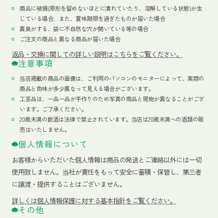
商品に破損(原形を留めないほどに潰れていたり、溶解している状態)が生
じている場合、また、賞味期限を過ぎたものが届いた場合
異臭がする、袋に不自然な穴が開いている等の場合
ご注文の商品と異なる商品が届いた場合
返品・交換に関しての詳しい説明はこちらをご覧ください。
注意事項
当店掲載の商品の画像は、ご利用のパソコンのモニターによって、実際の
商品と色味が多少異なって見える場合がございます。
工芸品は、一品一品が手作りのため写真の商品と現物が異なることがござ
います。ご了承ください。
20歳未満の飲酒は法律で禁止されています。当店は20歳未満への酒類の販
売はいたしません。
個人情報について
お客様からいただいた個人情報は商品の発送とご連絡以外には一切
使用致しません。当社が責任をもって安全に蓄積・保管し、第三者
に譲渡・提供することはございません。
詳しくは個人情報保護に対する基本指針をご覧ください。
その他