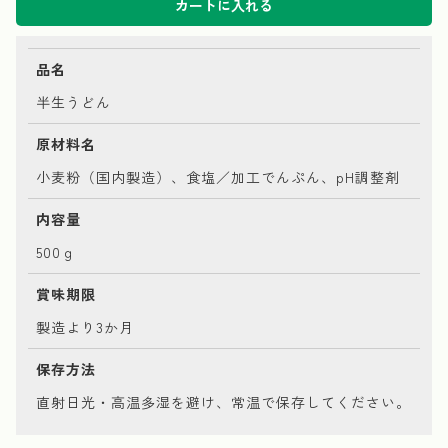
カートに入れる
品名
半生うどん
原材料名
小麦粉（国内製造）、食塩／加工でんぷん、pH調整剤
内容量
500ｇ
賞味期限
製造より3か月
保存方法
直射日光・高温多湿を避け、常温で保存してください。