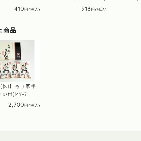
410
918
た商品
(株)】もり家半
ゆ付)MY-7
2,700