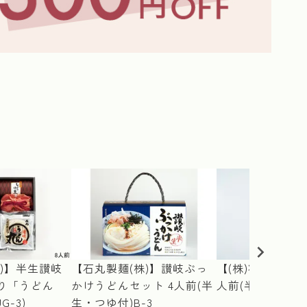
≪
)】半生讃岐
【石丸製麺(株)】讃岐ぶっ
【(株)将八】か
り「うどん
かけうどんセット 4人前(半
人前(半生・つゆ
G-3)
生・つゆ付)B-3