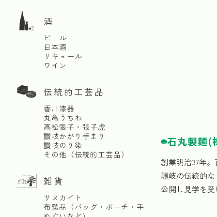
酒
ビール
日本酒
リキュール
ワイン
伝統的工芸品
香川漆器
丸亀うちわ
高松張子・張子虎
讃岐かがり手まり
石丸製麺(
讃岐のり染
その他（伝統的工芸品）
創業明治37年
讃岐の伝統的な
雑貨
公開し見学を受
サヌカイト
布製品（バッグ・ポーチ・手
ぬぐいなど）