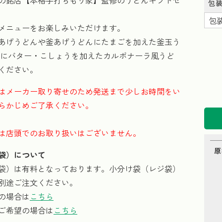
の銘店【本格手打ちもり家】監修のうどんギフトセ
包
メニューをお楽しみいただけます。
あげうどんや釜あげうどんにたまごを加えた釜玉う
んにバター・こしょうを加えたカルボナーラ風うど
ください。
はメーカー取り寄せのため発送まで少しお時間をい
らかじめご了承ください。
は店頭でのお取り扱いはございません。
原
袋）について
袋）は有料となっております。小分け袋（レジ袋）
別途ご注文ください。
の場合は
こちら
ご希望の場合は
こちら