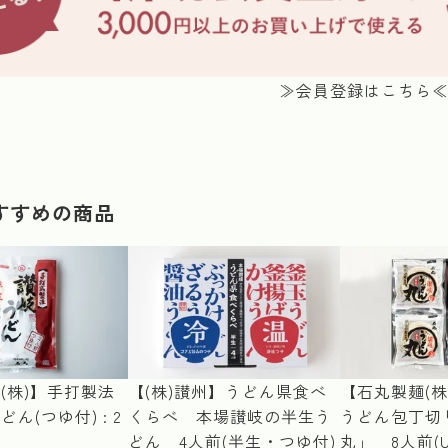
≫会員登録はこちら
すすめの商品
(株)】手打製法
【(株)讃州】うどん県食べ
【石丸製麺(株
ん(つゆ付) : 2
くらべ 本場讃岐の半生う
うどん包丁切
どん 4人前(半生・つゆ付)
丸」 8人前(U