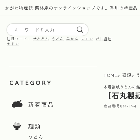
かがわ物産館 栗林庵のオンラインショップです。香川の特産品
注目ワード：
せとろん
うどん
みかん
レモン
だし醤油
ヤドン
HOME
麺類
CATEGORY
本場讃岐うどんの
【石丸製麺
新着商品
商品番号
074-17-4
麺類
うどん