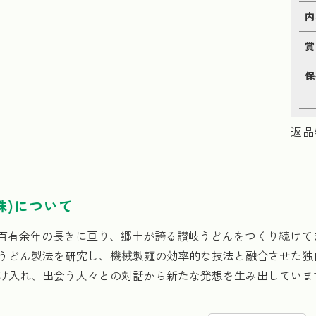
内
賞
保
返品
株)について
。百有余年の長きに亘り、郷土が誇る讃岐うどんをつくり続けて
うどん製法を研究し、機械製麺の効率的な技法と融合させた独
け入れ、出会う人々との対話から新たな発想を生み出していま