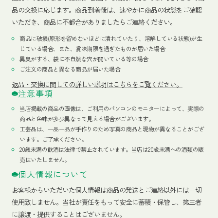
品の交換に応じます。商品到着後は、速やかに商品の状態をご確認
いただき、商品に不都合がありましたらご連絡ください。
商品に破損(原形を留めないほどに潰れていたり、溶解している状態)が生
じている場合、また、賞味期限を過ぎたものが届いた場合
異臭がする、袋に不自然な穴が開いている等の場合
ご注文の商品と異なる商品が届いた場合
返品・交換に関しての詳しい説明はこちらをご覧ください。
注意事項
当店掲載の商品の画像は、ご利用のパソコンのモニターによって、実際の
商品と色味が多少異なって見える場合がございます。
工芸品は、一品一品が手作りのため写真の商品と現物が異なることがござ
います。ご了承ください。
20歳未満の飲酒は法律で禁止されています。当店は20歳未満への酒類の販
売はいたしません。
個人情報について
お客様からいただいた個人情報は商品の発送とご連絡以外には一切
使用致しません。当社が責任をもって安全に蓄積・保管し、第三者
に譲渡・提供することはございません。