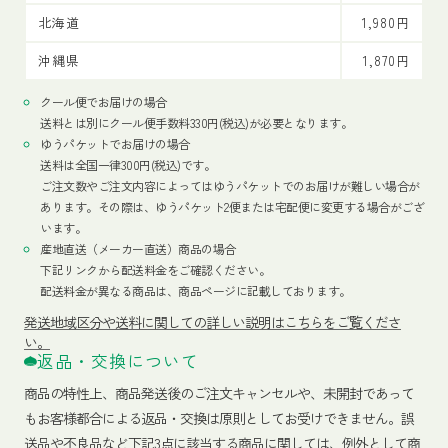
北海道
1,980円
沖縄県
1,870円
クール便でお届けの場合
送料とは別にクール便手数料330円(税込)が必要となります。
ゆうパケットでお届けの場合
送料は全国一律300円(税込)です。
ご注文数やご注文内容によってはゆうパケットでのお届けが難しい場合が
あります。その際は、ゆうパケット2便または宅配便に変更する場合がござ
います。
産地直送（メーカー直送）商品の場合
下記リンクから配送料金をご確認ください。
配送料金が異なる商品は、商品ページに記載しております。
発送地域区分や送料に関しての詳しい説明はこちらをご覧くださ
い。
返品・交換について
商品の特性上、商品発送後のご注文キャンセルや、未開封であって
もお客様都合による返品・交換は原則としてお受けできません。誤
送品や不良品など下記3点に該当する商品に関しては、例外として商