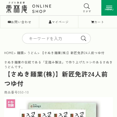
MENU
MENU
さがす
お問い合わせ
マイページ
カート
HOME
麺類
うどん
【さぬき麺業(株)】新匠免許24人前つゆ付
さぬき麺業の伝統である「足踏み製法」で作り上げたコシのあるさぬき
うどんです。
【さぬき麺業(株)】新匠免許24人前
つゆ付
商品番号
050-10