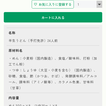
お気に入りに登録する
カートに入れる
名称
半生うどん（手打免許）24人前
原材料名
・めん：小麦粉（国内製造）、食塩／酸味料、打粉（加
工でん粉）
・つゆ：しょうゆ（大豆・小麦を含む）（国内製造）、
砂糖、食塩、節（かつお、さば）、発酵調味料／アルコ
ール、調味料（アミノ酸等）、カラメル色素、甘味料
（甘草）
内容量
めん300ｇ×8、つゆ35ｍｌ×8