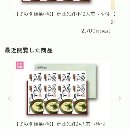
【さぬき麺業(株)】新匠免許小12人前つゆ付
【さぬき
g×2袋
2,700
最近閲覧した商品
【さぬき麺業(株)】新匠免許24人前つゆ付