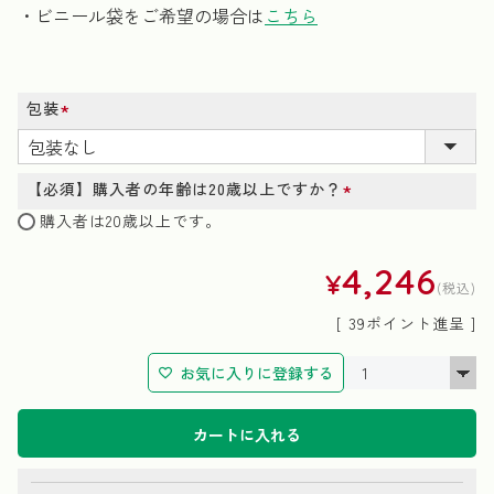
・ビニール袋をご希望の場合は
こちら
包装
(必
須)
【必須】購入者の年齢は20歳以上ですか？
(必
購入者は20歳以上です。
須)
4,246
¥
税込
[
39
ポイント進呈 ]
お気に入りに登録する
カートに入れる