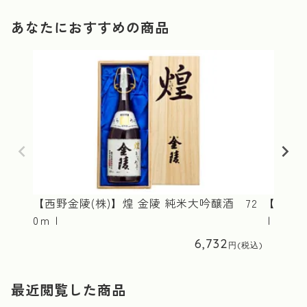
あなたにおすすめの商品
【西野金陵(株)】煌 金陵 純米大吟醸酒 72
【西野金
0ｍｌ
ｌ
6,732
最近閲覧した商品