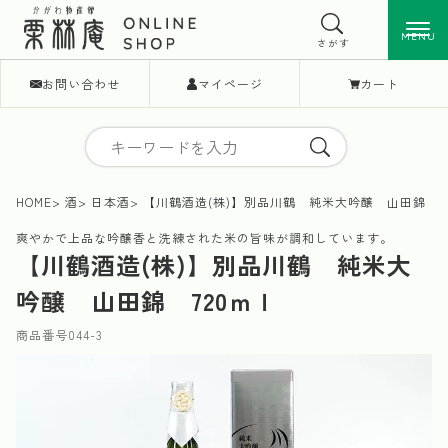
MENU
MENU
さがす
お問い合わせ
マイページ
カート
HOME
酒
日本酒
【川鶴酒造(株)】別品川鶴 純米大吟醸 山田錦 7
爽やかで上品な吟醸香と洗練された米の旨味が調和しています。
【川鶴酒造(株)】別品川鶴 純米大
吟醸 山田錦 720ｍｌ
商品番号
044-3