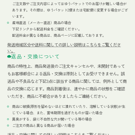
ご注文数やご注文内容によってはゆうパケットでのお届けが難しい場合が
あります。その際は、ゆうパケット2便または宅配便に変更する場合がござ
います。
産地直送（メーカー直送）商品の場合
下記リンクから配送料金をご確認ください。
配送料金が異なる商品は、商品ページに記載しております。
発送地域区分や送料に関しての詳しい説明はこちらをご覧くださ
い。
返品・交換について
商品の特性上、商品発送後のご注文キャンセルや、未開封であって
もお客様都合による返品・交換は原則としてお受けできません。誤
送品や不良品など下記3点に該当する商品に関しては、例外として商
品の交換に応じます。商品到着後は、速やかに商品の状態をご確認
いただき、商品に不都合がありましたらご連絡ください。
商品に破損(原形を留めないほどに潰れていたり、溶解している状態)が生
じている場合、また、賞味期限を過ぎたものが届いた場合
異臭がする、袋に不自然な穴が開いている等の場合
ご注文の商品と異なる商品が届いた場合
返品・交換に関しての詳しい説明はこちらをご覧ください。