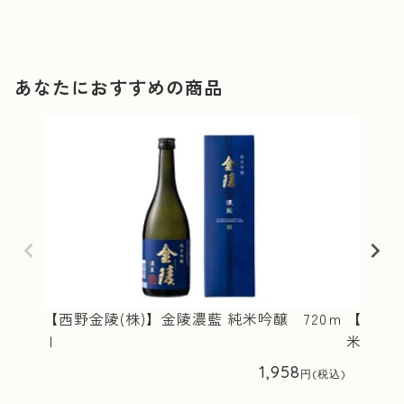
あなたにおすすめの商品
【西野金陵(株)】金陵濃藍 純米吟醸 720ｍ
【西野金
ｌ
米 72
1,958