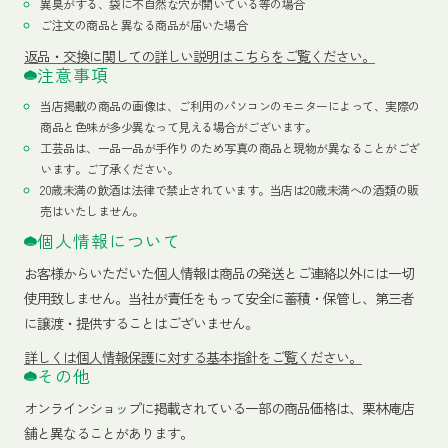
異臭がする、袋に不自然な穴が開いている等の場合
ご注文の商品と異なる商品が届いた場合
返品・交換に関しての詳しい説明はこちらをご覧ください。
注意事項
当店掲載の商品の画像は、ご利用のパソコンのモニターによって、実際の
商品と色味が多少異なって見える場合がございます。
工芸品は、一品一品が手作りのため写真の商品と現物が異なることがござ
います。ご了承ください。
20歳未満の飲酒は法律で禁止されています。当店は20歳未満への酒類の販
売はいたしません。
個人情報について
お客様からいただいた個人情報は商品の発送とご連絡以外には一切
使用致しません。当社が責任をもって安全に蓄積・保管し、第三者
に譲渡・提供することはございません。
詳しくは個人情報保護に対する基本指針をご覧ください。
その他
オンラインショップに掲載されている一部の商品価格は、栗林庵店
舗と異なることがあります。