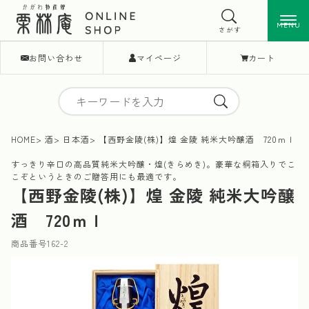
MENU
MENU
さがす
お問い合わせ
マイページ
カート
HOME
酒
日本酒
【西野金陵(株)】煌 金陵 純米大吟醸酒 720ｍｌ
すっきり辛口の高品質純米大吟醸・煌(きらめき)。豪華な桐箱入りでこ
こぞというときのご贈答用にも最適です。
【西野金陵(株)】煌 金陵 純米大吟醸
酒 720ｍｌ
商品番号
162-2