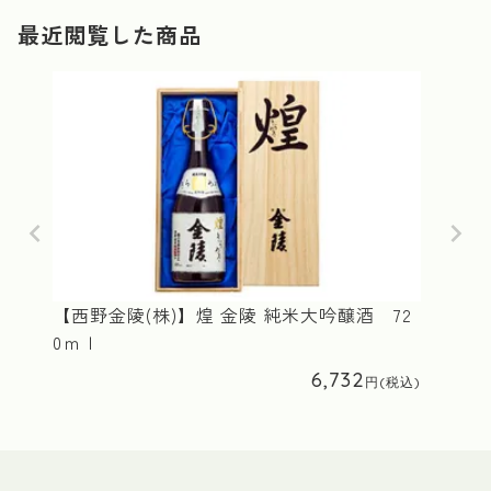
最近閲覧した商品
【西野金陵(株)】煌 金陵 純米大吟醸酒 72
0ｍｌ
6,732