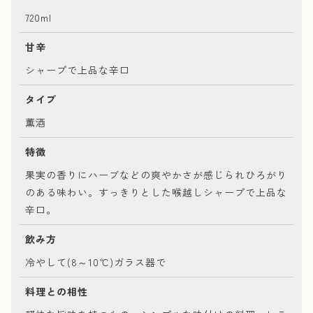
720ml
甘辛
シャープで上品な辛口
タイプ
薫酒
特徴
果実の香りにハーブなどの爽やかさが感じられひろがり
のある味わい。すっきりとした喉越しシャープで上品な
辛口。
飲み方
冷やして(8～10℃)ガラス器で
料理との相性