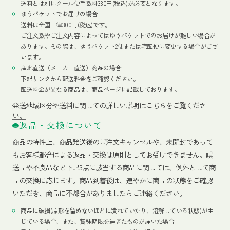
送料とは別にクール便手数料330円(税込)が必要となります。
ゆうパケットでお届けの場合
送料は全国一律300円(税込)です。
ご注文数やご注文内容によってはゆうパケットでのお届けが難しい場合が
あります。その際は、ゆうパケット2便または宅配便に変更する場合がござ
います。
産地直送（メーカー直送）商品の場合
下記リンクから配送料金をご確認ください。
配送料金が異なる商品は、商品ページに記載しております。
発送地域区分や送料に関しての詳しい説明はこちらをご覧くださ
い。
返品・交換について
商品の特性上、商品発送後のご注文キャンセルや、未開封であって
もお客様都合による返品・交換は原則としてお受けできません。誤
送品や不良品など下記3点に該当する商品に関しては、例外として商
品の交換に応じます。商品到着後は、速やかに商品の状態をご確認
いただき、商品に不都合がありましたらご連絡ください。
商品に破損(原形を留めないほどに潰れていたり、溶解している状態)が生
じている場合、また、賞味期限を過ぎたものが届いた場合