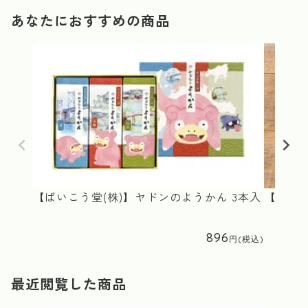
あなたにおすすめの商品
【ばいこう堂(株)】ヤドンのようかん 3本入
【(株)
896
最近閲覧した商品