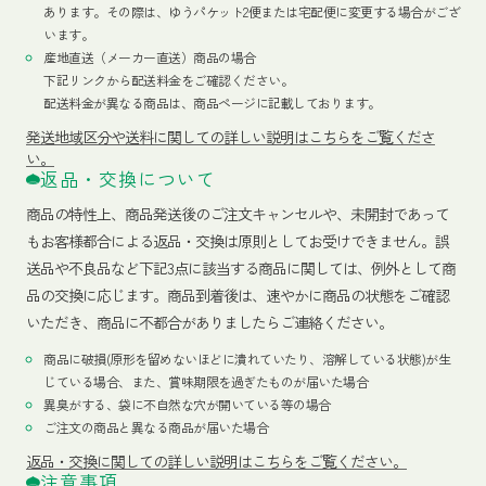
あります。その際は、ゆうパケット2便または宅配便に変更する場合がござ
います。
産地直送（メーカー直送）商品の場合
下記リンクから配送料金をご確認ください。
配送料金が異なる商品は、商品ページに記載しております。
発送地域区分や送料に関しての詳しい説明はこちらをご覧くださ
い。
返品・交換について
商品の特性上、商品発送後のご注文キャンセルや、未開封であって
もお客様都合による返品・交換は原則としてお受けできません。誤
送品や不良品など下記3点に該当する商品に関しては、例外として商
品の交換に応じます。商品到着後は、速やかに商品の状態をご確認
いただき、商品に不都合がありましたらご連絡ください。
商品に破損(原形を留めないほどに潰れていたり、溶解している状態)が生
じている場合、また、賞味期限を過ぎたものが届いた場合
異臭がする、袋に不自然な穴が開いている等の場合
ご注文の商品と異なる商品が届いた場合
返品・交換に関しての詳しい説明はこちらをご覧ください。
注意事項