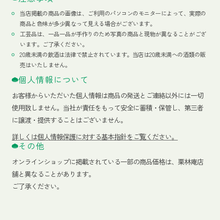
当店掲載の商品の画像は、ご利用のパソコンのモニターによって、実際の
商品と色味が多少異なって見える場合がございます。
工芸品は、一品一品が手作りのため写真の商品と現物が異なることがござ
います。ご了承ください。
20歳未満の飲酒は法律で禁止されています。当店は20歳未満への酒類の販
売はいたしません。
個人情報について
お客様からいただいた個人情報は商品の発送とご連絡以外には一切
使用致しません。当社が責任をもって安全に蓄積・保管し、第三者
に譲渡・提供することはございません。
詳しくは個人情報保護に対する基本指針をご覧ください。
その他
オンラインショップに掲載されている一部の商品価格は、栗林庵店
舗と異なることがあります。
ご了承ください。