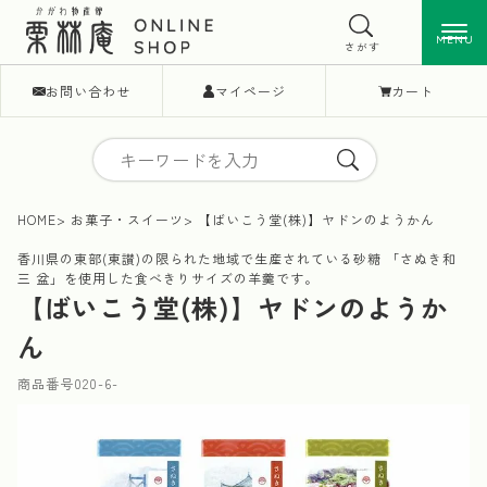
MENU
MENU
さがす
お問い合わせ
マイページ
カート
HOME
お菓子・スイーツ
【ばいこう堂(株)】ヤドンのようかん
香川県の東部(東讃)の限られた地域で生産されている砂糖 「さぬき和
三 盆」を使用した食べきりサイズの羊羹です。
【ばいこう堂(株)】ヤドンのようか
ん
商品番号
020-6-