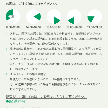
の際は、ご注文時にご指定ください。
送料は、1箇所のお届け先、1個口あたりの料金です。発送時のダンボール
が3辺100センチ以上の場合は、商品の破損を防ぐため、2個口以上の発送と
なります。その場合、個口数×送料となります。
環境保護の観点から、商品発送は基本的に再利用段ボールを使用して発送
いたします。(ご贈答品や新品ダンボールをご希望の場合は、新品段ボール
を使用して発送いたします。)
また、ギフト包装のご希望がない場合は、新聞紙を緩衝材としてお入れ
し、お送りいたします。
ゆうパケットでお届けの場合
郵便受けへのお届けとなるため、日時指定はできません。
万一配送中に事故があった場合でも損害賠償をおこないませんのであらか
じめご了承ください。
配送方法
に関しての詳しい説明はこちらをご覧ください。
配送料金