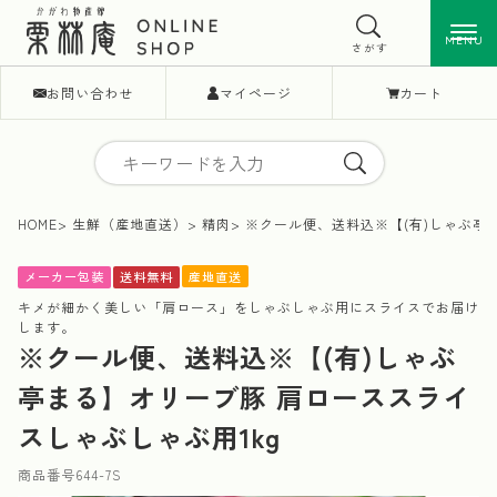
MENU
MENU
さがす
お問い合わせ
マイページ
カート
HOME
生鮮（産地直送）
精肉
※クール便、送料込※【(有)しゃぶ亭
産地直送
メーカー包装
送料無料
キメが細かく美しい「肩ロース」をしゃぶしゃぶ用にスライスでお届け
します。
※クール便、送料込※【(有)しゃぶ
亭まる】オリーブ豚 肩ローススライ
スしゃぶしゃぶ用1kg
商品番号
644-7S