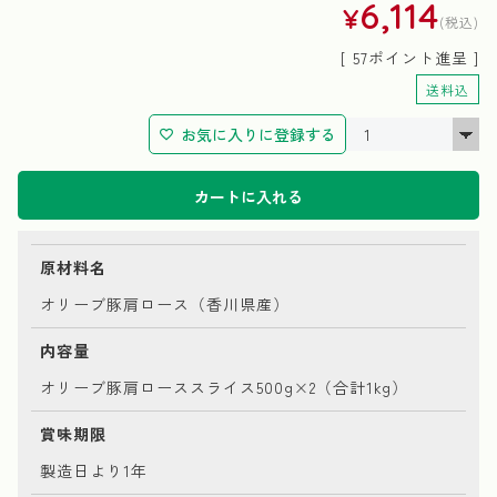
6,114
¥
税込
[
57
ポイント進呈 ]
送料込
お気に入りに登録する
カートに入れる
原材料名
オリーブ豚肩ロース（香川県産）
内容量
オリーブ豚肩ローススライス500g×2（合計1kg）
賞味期限
製造日より1年