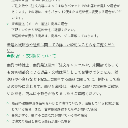
ご注文数やご注文内容によってはゆうパケットでのお届けが難しい場合が
あります。その際は、ゆうパケット2便または宅配便に変更する場合がござ
います。
産地直送（メーカー直送）商品の場合
下記リンクから配送料金をご確認ください。
配送料金が異なる商品は、商品ページに記載しております。
発送地域区分や送料に関しての詳しい説明はこちらをご覧くださ
い。
返品・交換について
商品の特性上、商品発送後のご注文キャンセルや、未開封であって
もお客様都合による返品・交換は原則としてお受けできません。誤
送品や不良品など下記3点に該当する商品に関しては、例外として商
品の交換に応じます。商品到着後は、速やかに商品の状態をご確認
いただき、商品に不都合がありましたらご連絡ください。
商品に破損(原形を留めないほどに潰れていたり、溶解している状態)が生
じている場合、また、賞味期限を過ぎたものが届いた場合
異臭がする、袋に不自然な穴が開いている等の場合
ご注文の商品と異なる商品が届いた場合