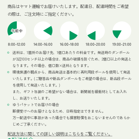
商品はヤマト運輸でお届けいたします。
配達日、配達時間をご希望
の際は、ご注文時にご指定ください。
送料は、1箇所のお届け先、1個口あたりの料金です。発送時のダンボール
が3辺100センチ以上の場合は、商品の破損を防ぐため、2個口以上の発送と
なります。その場合、個口数×送料となります。
環境保護の観点から、商品発送は基本的に再利用段ボールを使用して発送
いたします。(ご贈答品や新品ダンボールをご希望の場合は、新品段ボール
を使用して発送いたします。)
また、ギフト包装のご希望がない場合は、新聞紙を緩衝材としてお入れ
し、お送りいたします。
ゆうパケットでお届けの場合
郵便受けへのお届けとなるため、日時指定はできません。
万一配送中に事故があった場合でも損害賠償をおこないませんのであらか
じめご了承ください。
配送方法
に関しての詳しい説明はこちらをご覧ください。