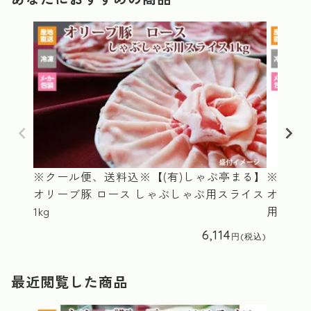
※クール便、送料込※【(有)しゃぶ亭まる】
※クール
オリーブ豚 ロース しゃぶしゃぶ用スライス
オリー
1kg
用500g
6,114
最近閲覧した商品