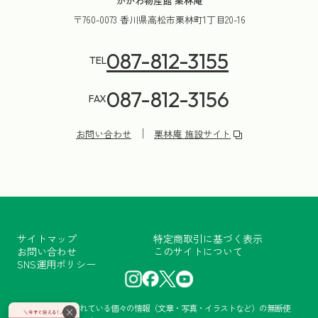
かがわ物産館 栗林庵
〒760-0073 香川県高松市栗林町1丁目20-16
087-812-3155
TEL
087-812-3156
FAX
お問い合わせ
栗林庵 施設サイト
サイトマップ
特定商取引に基づく表示
お問い合わせ
このサイトについて
SNS運用ポリシー
当サイトに掲載されている個々の情報（文章・写真・イラストなど）の無断使
×