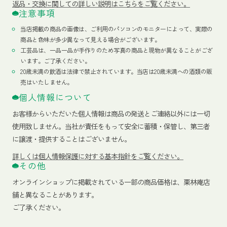
返品・交換に関しての詳しい説明はこちらをご覧ください。
注意事項
当店掲載の商品の画像は、ご利用のパソコンのモニターによって、実際の
商品と色味が多少異なって見える場合がございます。
工芸品は、一品一品が手作りのため写真の商品と現物が異なることがござ
います。ご了承ください。
20歳未満の飲酒は法律で禁止されています。当店は20歳未満への酒類の販
売はいたしません。
個人情報について
お客様からいただいた個人情報は商品の発送とご連絡以外には一切
使用致しません。当社が責任をもって安全に蓄積・保管し、第三者
に譲渡・提供することはございません。
詳しくは個人情報保護に対する基本指針をご覧ください。
その他
オンラインショップに掲載されている一部の商品価格は、栗林庵店
舗と異なることがあります。
ご了承ください。