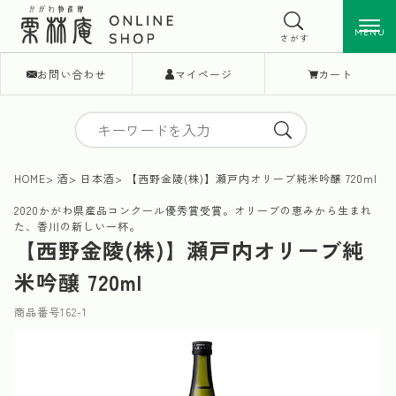
MENU
MENU
さがす
お問い合わせ
マイページ
カート
HOME
酒
日本酒
【西野金陵(株)】瀬戸内オリーブ純米吟醸 720ml
2020かがわ県産品コンクール優秀賞受賞。オリーブの恵みから生まれ
た、香川の新しい一杯。
【西野金陵(株)】瀬戸内オリーブ純
米吟醸 720ml
商品番号
162-1