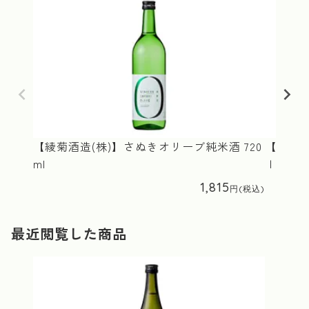
【綾菊酒造(株)】さぬきオリーブ純米酒 720
【西野金
ml
ｌ
1,815
最近閲覧した商品