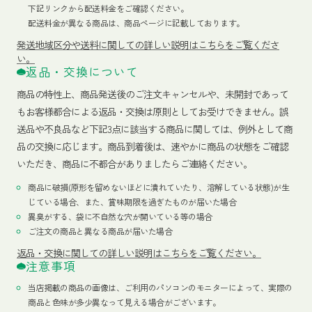
下記リンクから配送料金をご確認ください。
配送料金が異なる商品は、商品ページに記載しております。
発送地域区分や送料に関しての詳しい説明はこちらをご覧くださ
い。
返品・交換について
商品の特性上、商品発送後のご注文キャンセルや、未開封であって
もお客様都合による返品・交換は原則としてお受けできません。誤
送品や不良品など下記3点に該当する商品に関しては、例外として商
品の交換に応じます。商品到着後は、速やかに商品の状態をご確認
いただき、商品に不都合がありましたらご連絡ください。
商品に破損(原形を留めないほどに潰れていたり、溶解している状態)が生
じている場合、また、賞味期限を過ぎたものが届いた場合
異臭がする、袋に不自然な穴が開いている等の場合
ご注文の商品と異なる商品が届いた場合
返品・交換に関しての詳しい説明はこちらをご覧ください。
注意事項
当店掲載の商品の画像は、ご利用のパソコンのモニターによって、実際の
商品と色味が多少異なって見える場合がございます。