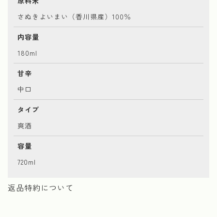
原料米
さぬきよいまい（香川県産）100％
内容量
180ml
甘辛
中口
タイプ
爽酒
容量
720ml
返品特約について