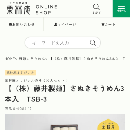
MENU
MENU
さがす
お問い合わせ
マイページ
カート
HOME
麺類
そうめん
【（株）藤井製麺】さぬきそうめん3本入 TSB
栗林庵オリジナル
栗林庵オリジナルのそうめんセット！
【（株）藤井製麺】さぬきそうめん3
本入 TSB-3
商品番号
084-17