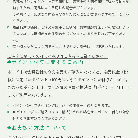
栗林庵オンラインショップの在庫は、栗林庵の店舗の在庫に従って日々変
動するため、商品により品切れの場合がございます。
その際には、配送までにお時間をいただくことがございますので、ご了承
ください。
商品品薄の場合、ご注文が集中した場合、お客様がお住まいの地域によっ
てはお届けに時間がかかる場合がございます。あらかじめご了承くださ
い。
売り切れなどにより商品をお届けできない場合は、ご連絡いたします。
ご注文に関しての詳しい説明はこちらをご覧ください。
ポイント付与に関するご案内
本サイトで会員登録のうえ商品をご購入いただくと、商品代金（税
抜）に応じたポイント（100円につき１ポイント）が付与されます。
貯まったポイントは、次回以降のお買い物時に「1ポイント＝1円」と
してご利用いただけます。
ポイントの付与タイミングは、商品の出荷完了後となります。
ログインせずにご購入（ゲスト購入）された場合は、ポイント付与の対象
外となりますのでご注意ください。
お支払い方法について
お支払いは、クレジットカード、銀行振込、コンビニ払い（前払