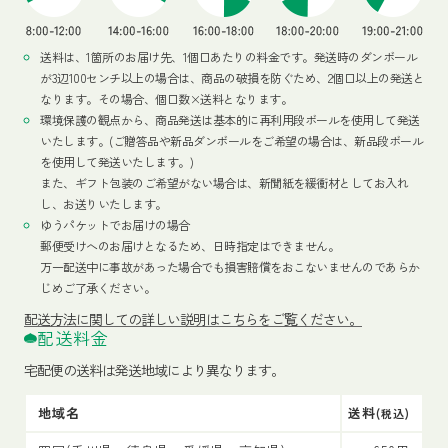
送料は、1箇所のお届け先、1個口あたりの料金です。発送時のダンボール
が3辺100センチ以上の場合は、商品の破損を防ぐため、2個口以上の発送と
なります。その場合、個口数×送料となります。
環境保護の観点から、商品発送は基本的に再利用段ボールを使用して発送
いたします。(ご贈答品や新品ダンボールをご希望の場合は、新品段ボール
を使用して発送いたします。)
また、ギフト包装のご希望がない場合は、新聞紙を緩衝材としてお入れ
し、お送りいたします。
ゆうパケットでお届けの場合
郵便受けへのお届けとなるため、日時指定はできません。
万一配送中に事故があった場合でも損害賠償をおこないませんのであらか
じめご了承ください。
配送方法
に関しての詳しい説明はこちらをご覧ください。
配送料金
宅配便の送料は発送地域により異なります。
地域名
送料
(税込)