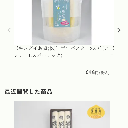
【キンダイ製麺(株)】半生パスタ 2人前(ア
【マコー
ンチョビ&ガーリック)
コーン2
648
最近閲覧した商品