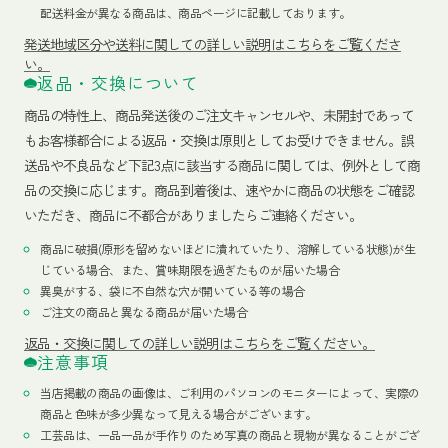
配送料金が異なる商品は、商品ページに記載しております。
発送地域区分や送料に関しての詳しい説明はこちらをご覧くださ
い。
返品・交換について
商品の特性上、商品発送後のご注文キャンセルや、未開封であって
もお客様都合による返品・交換は原則としてお受けできません。誤
送品や不良品など下記3点に該当する商品に関しては、例外として商
品の交換に応じます。商品到着後は、速やかに商品の状態をご確認
いただき、商品に不都合がありましたらご連絡ください。
商品に破損(原形を留めないほどに潰れていたり、溶解している状態)が生
じている場合、また、賞味期限を過ぎたものが届いた場合
異臭がする、袋に不自然な穴が開いている等の場合
ご注文の商品と異なる商品が届いた場合
返品・交換に関しての詳しい説明はこちらをご覧ください。
注意事項
当店掲載の商品の画像は、ご利用のパソコンのモニターによって、実際の
商品と色味が多少異なって見える場合がございます。
工芸品は、一品一品が手作りのため写真の商品と現物が異なることがござ