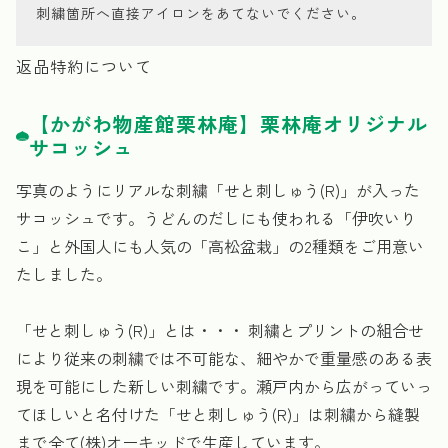
刺繍箇所へ直接アイロンをあてないでください。
返品特約について
【かがわ物産館栗林庵】栗林庵オリジナル
サコッシュ
写真のようにリアルな刺繍「せと刺しゅう(R)」が入った
サコッシュです。うどんのだしにも使われる「伊吹いり
こ」と外国人にも人気の「高松盆栽」の2種類をご用意い
たしました。
「せと刺しゅう(R)」とは・・・ 刺繍とプリントの組合せ
により従来の刺繍では不可能な、細やかで重量感のある表
現を可能にした新しい刺繍です。瀬戸内から広がっていっ
てほしいと名付けた「せと刺しゅう(R)」は刺繍から縫製
まで全て(株)オーキッドで生産しています。