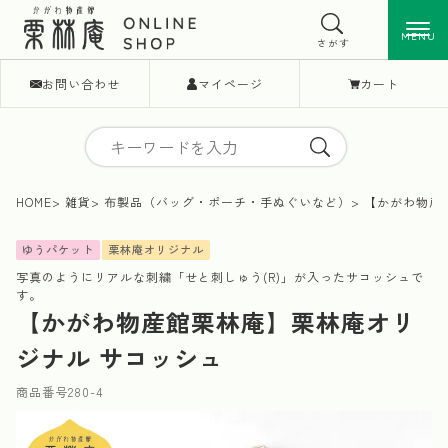
MENU
MENU
さがす
お問い合わせ
マイページ
カート
HOME
雑貨
布製品（バッグ・ポーチ・手ぬぐいなど）
【かがわ物産
ゆうパケット
栗林庵オリジナル
写真のようにリアルな刺繍「せと刺しゅう(R)」が入ったサコッシュで
す。
【かがわ物産館栗林庵】栗林庵オリ
ジナル サコッシュ
商品番号
280-4