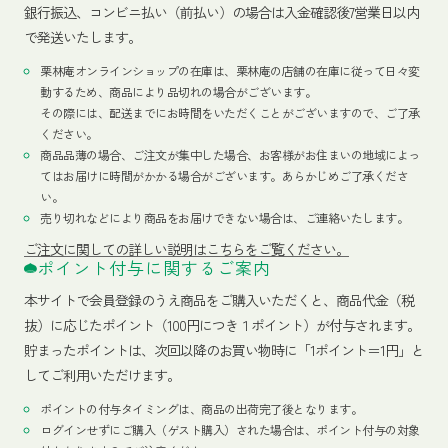
銀行振込、コンビニ払い（前払い）の場合は入金確認後7営業日以内
で発送いたします。
栗林庵オンラインショップの在庫は、栗林庵の店舗の在庫に従って日々変
動するため、商品により品切れの場合がございます。
その際には、配送までにお時間をいただくことがございますので、ご了承
ください。
商品品薄の場合、ご注文が集中した場合、お客様がお住まいの地域によっ
てはお届けに時間がかかる場合がございます。あらかじめご了承くださ
い。
売り切れなどにより商品をお届けできない場合は、ご連絡いたします。
ご注文に関しての詳しい説明はこちらをご覧ください。
ポイント付与に関するご案内
本サイトで会員登録のうえ商品をご購入いただくと、商品代金（税
抜）に応じたポイント（100円につき１ポイント）が付与されます。
貯まったポイントは、次回以降のお買い物時に「1ポイント＝1円」と
してご利用いただけます。
ポイントの付与タイミングは、商品の出荷完了後となります。
ログインせずにご購入（ゲスト購入）された場合は、ポイント付与の対象