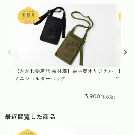
【かがわ物産館 栗林庵】栗林庵オリジナル
【かが
ミニショルダーバッグ
MIMO
3,900
最近閲覧した商品