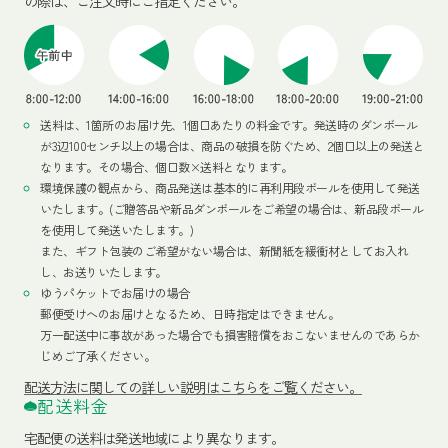
の際は、ご注文時にご指定ください。
送料は、1箇所のお届け先、1個口あたりの料金です。発送時のダンボール
が3辺100センチ以上の場合は、商品の破損を防ぐため、2個口以上の発送と
なります。その場合、個口数×送料となります。
環境保護の観点から、商品発送は基本的に再利用段ボールを使用して発送
いたします。(ご贈答品や新品ダンボールをご希望の場合は、新品段ボール
を使用して発送いたします。)
また、ギフト包装のご希望がない場合は、新聞紙を緩衝材としてお入れ
し、お送りいたします。
ゆうパケットでお届けの場合
郵便受けへのお届けとなるため、日時指定はできません。
万一配送中に事故があった場合でも損害賠償をおこないませんのであらか
じめご了承ください。
配送方法
に関しての詳しい説明はこちらをご覧ください。
配送料金
宅配便の送料は発送地域により異なります。