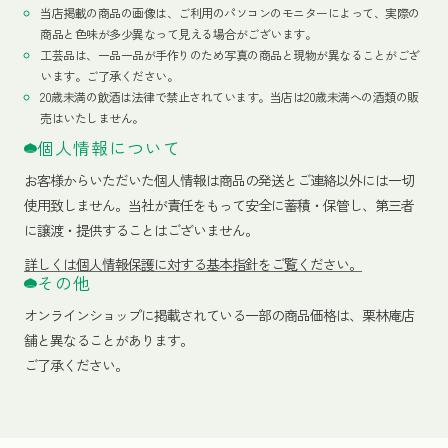
当店掲載の商品の画像は、ご利用のパソコンのモニターによって、実際の
商品と色味が多少異なって見える場合がございます。
工芸品は、一品一品が手作りのため写真の商品と現物が異なることがござ
います。ご了承ください。
20歳未満の飲酒は法律で禁止されています。当店は20歳未満への酒類の販
売はいたしません。
個人情報について
お客様からいただいた個人情報は商品の発送とご連絡以外には一切
使用致しません。当社が責任をもって安全に蓄積・保管し、第三者
に譲渡・提供することはございません。
詳しくは個人情報保護に対する基本指針をご覧ください。
その他
オンラインショップに掲載されている一部の商品価格は、栗林庵店
舗と異なることがあります。
ご了承ください。