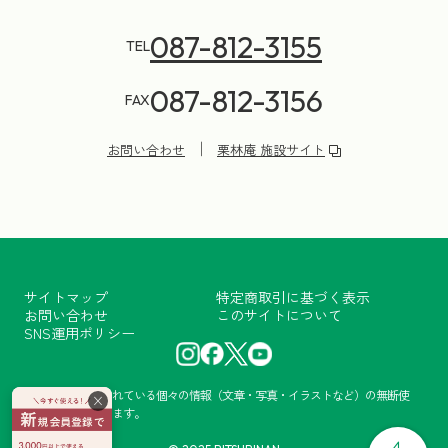
087-812-3155
TEL
087-812-3156
FAX
お問い合わせ
栗林庵 施設サイト
サイトマップ
特定商取引に基づく表示
お問い合わせ
このサイトについて
SNS運用ポリシー
当サイトに掲載されている個々の情報（文章・写真・イラストなど）の無断使
×
用・転載を禁止します。