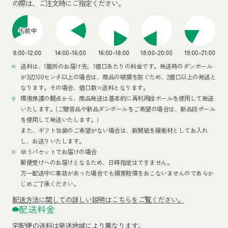
の際は、ご注文時にご指定ください。
送料は、1箇所のお届け先、1個口あたりの料金です。発送時のダンボール
が3辺100センチ以上の場合は、商品の破損を防ぐため、2個口以上の発送と
なります。その場合、個口数×送料となります。
環境保護の観点から、商品発送は基本的に再利用段ボールを使用して発送
いたします。(ご贈答品や新品ダンボールをご希望の場合は、新品段ボール
を使用して発送いたします。)
また、ギフト包装のご希望がない場合は、新聞紙を緩衝材としてお入れ
し、お送りいたします。
ゆうパケットでお届けの場合
郵便受けへのお届けとなるため、日時指定はできません。
万一配送中に事故があった場合でも損害賠償をおこないませんのであらか
じめご了承ください。
配送方法
に関しての詳しい説明はこちらをご覧ください。
配送料金
宅配便の送料は発送地域により異なります。