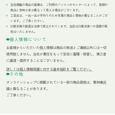
当店掲載の商品の画像は、ご利用のパソコンのモニターによって、実際の
商品と色味が多少異なって見える場合がございます。
工芸品は、一品一品が手作りのため写真の商品と現物が異なることがござ
います。ご了承ください。
20歳未満の飲酒は法律で禁止されています。当店は20歳未満への酒類の販
売はいたしません。
個人情報について
お客様からいただいた個人情報は商品の発送とご連絡以外には一切
使用致しません。当社が責任をもって安全に蓄積・保管し、第三者
に譲渡・提供することはございません。
詳しくは個人情報保護に対する基本指針をご覧ください。
その他
オンラインショップに掲載されている一部の商品価格は、栗林庵店
舗と異なることがあります。
ご了承ください。