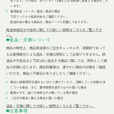
あります。その際は、ゆうパケット2便または宅配便に変更する場合がござ
います。
産地直送（メーカー直送）商品の場合
下記リンクから配送料金をご確認ください。
配送料金が異なる商品は、商品ページに記載しております。
発送地域区分や送料に関しての詳しい説明はこちらをご覧くださ
い。
返品・交換について
商品の特性上、商品発送後のご注文キャンセルや、未開封であって
もお客様都合による返品・交換は原則としてお受けできません。誤
送品や不良品など下記3点に該当する商品に関しては、例外として商
品の交換に応じます。商品到着後は、速やかに商品の状態をご確認
いただき、商品に不都合がありましたらご連絡ください。
商品に破損(原形を留めないほどに潰れていたり、溶解している状態)が生
じている場合、また、賞味期限を過ぎたものが届いた場合
異臭がする、袋に不自然な穴が開いている等の場合
ご注文の商品と異なる商品が届いた場合
返品・交換に関しての詳しい説明はこちらをご覧ください。
注意事項