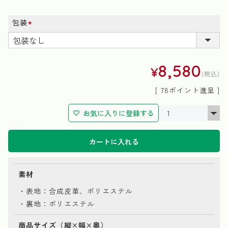
包装
(必
須)
8,580
¥
税込
[
78
ポイント進呈 ]
お気に入りに登録する
カートに入れる
素材
・表地：合成皮革、ポリエステル
・裏地：ポリエステル
商品サイズ（縦×幅×奥）