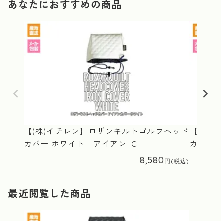
あなたにおすすめの商品
【(株)イチレン】ロザンキルトゴルフヘッド
【(株)
カバー ホワイト アイアン IC
カバー
8,580
最近閲覧した商品